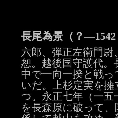
長尾為景（？―154
六郎、弾正左衛門尉
恕。越後国守護代。
中で一向一揆と戦っ
いだ。上杉定実を擁
つ。永正七年（一五
を長森原に破って、