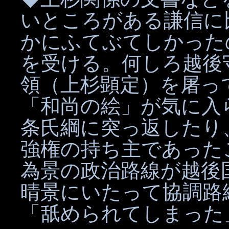
いところがある謙信に
かにふてぶてしかった
を受ける。何しろ越後
領（上杉顕定）を屠っ
「和尚の絵」が気に入
条氏綱に突っ返したり
強権の持ち主であった
為景の政治路線が越後
晴景にいたって協調路
「舐められてしまった