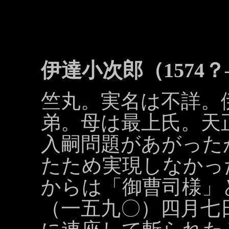
伊達小次郎（1574？―
竺丸。実名は不詳。
弟。母は最上氏。天
入嗣問題があがった
たため実現しなかっ
からは「御曹司様」
（一五九〇）四月七