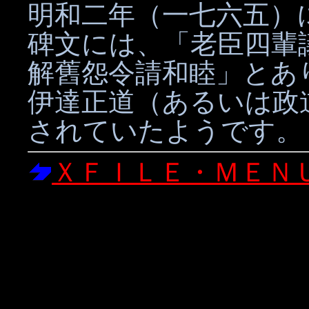
明和二年（一七六五）
碑文には、「老臣四輩
解舊怨令請和睦」とあ
伊達正道（あるいは政
されていたようです。
ＸＦＩＬＥ・ＭＥＮ