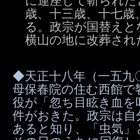
に連座して斬られた
歳、十三歳、十七歳
る。政宗が国替えと
横山の地に改葬され
◆天正十八年（一五九
母保春院の住む西館で
役が「忽ち目眩き血を
件がおきた。政宗は自
あると知り、「虫気」