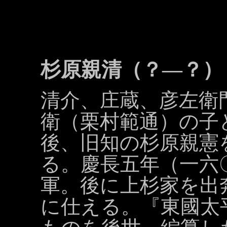
杉原親清（？―？）
清介、庄蔵、彦左衛
衛（栗村範通）の子
後、旧知の杉原親憲
る。慶長五年（一六
軍。後に上杉家を出
に仕える。『東國太