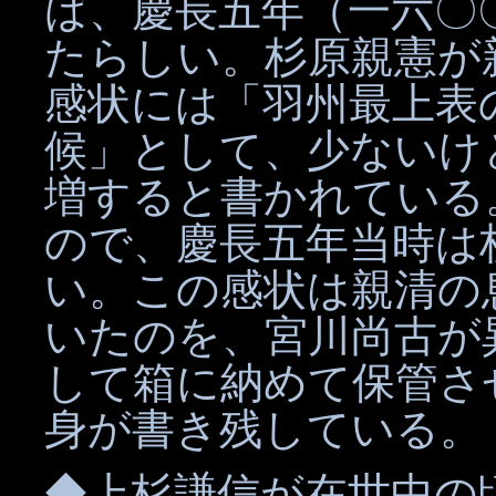
ば、慶長五年（一六〇
たらしい。杉原親憲が
感状には「羽州最上表
候」として、少ないけ
増すると書かれている
ので、慶長五年当時は
い。この感状は親清の
いたのを、宮川尚古が
して箱に納めて保管さ
身が書き残している。
◆上杉謙信が在世中の