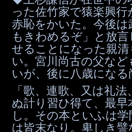
った佐竹家で猿楽興行
赤恥をかいた。今後は
もきわめるぞ」と放言
せることになった親清
い。宮川尚古の父など
いが、後に八歳になる
「歌、連歌、又は礼法
ぬ計り習ひ得て、最早
し。その本といふは学
は皆末なり。卑しき譬