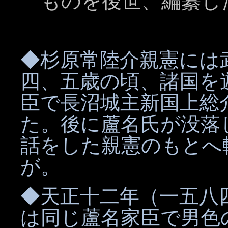
ものを後世、編纂し
◆杉原常陸介親憲には
四、五歳の頃、諸国を
臣で長沼城主新国上総
た。後に蘆名氏が没落
話をした親憲のもとへ
が。
◆天正十二年（一五八
は同じ蘆名家臣で男色