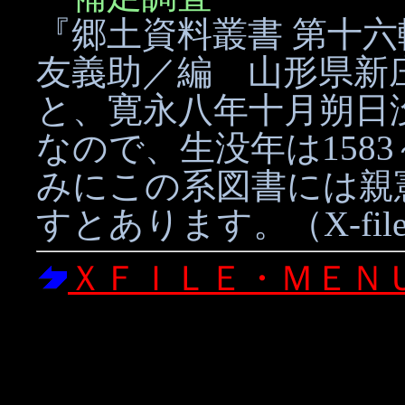
『郷土資料叢書 第十六
友義助／編 山形県新庄
と、寛永八年十月朔日
なので、生没年は1583
みにこの系図書には親
すとあります。（X-fi
ＸＦＩＬＥ・ＭＥＮ