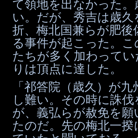
て領地を出なかった。
い。だが、秀吉は歳久
折、梅北国兼らが肥後
る事件が起こった。こ
たちが多く加わってい
りは頂点に達した。
「祁答院（歳久）が九
し難い。その時に誅伐
が、義弘らが赦免を願
たのだ。先の梅北一揆