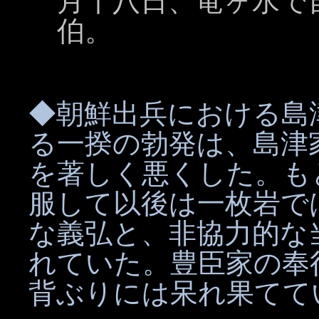
月十八日、竜ヶ水で
伯。
◆朝鮮出兵における島
る一揆の勃発は、島津
を著しく悪くした。も
服して以後は一枚岩で
な義弘と、非協力的な
れていた。豊臣家の奉
背ぶりには呆れ果てて