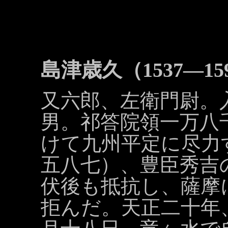
島津歳久（1537―15
又六郎、左衛門尉。
男。祁答院領一万八
けて九州平定に尽力
五八七）、豊臣秀吉
伏後も抵抗し、薩摩
拒んだ。天正二十年