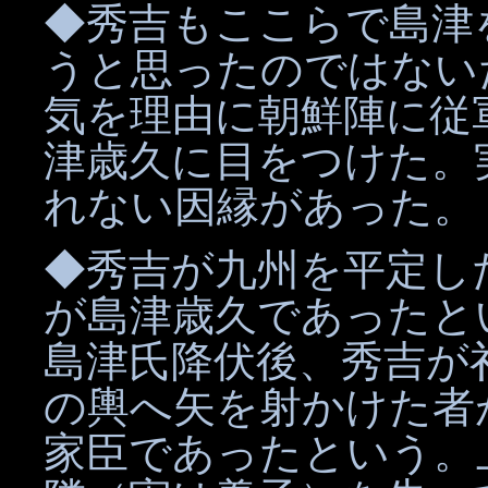
◆秀吉もここらで島津
うと思ったのではない
気を理由に朝鮮陣に従
津歳久に目をつけた。
れない因縁があった。
◆秀吉が九州を平定し
が島津歳久であったと
島津氏降伏後、秀吉が
の輿へ矢を射かけた者
家臣であったという。