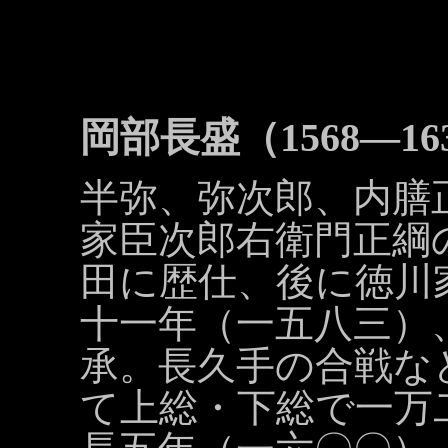
岡部長盛（1568―16
半弥、弥次郎、内膳
家臣次郎右衛門正綱
田に歴仕、後に徳川
十一年（一五八三）
承。長久手の合戦な
て上総・下総で一万