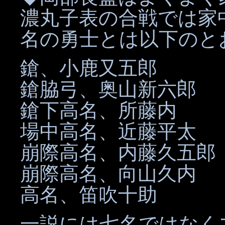
濃丸子表の合戦では家
名の勇士とは以下のと
鎗、小鹿又五郎
鎗脇弓、奥山新六郎
鎗下高名、所藤内
場中高名、近藤平太
崩際高名、内藤久五郎
崩際高名、向山久内
高名、笛吹十助
一説には七名ではなく