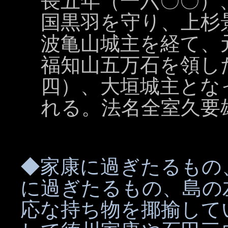
長五年（一六〇〇）
国黒羽を守り、上杉
波亀山城主を経て、
福知山五万石を領し
四）、大垣城主とな
れる。法名全室久要
◆家康に過ぎたるもの
に過ぎたるもの、島の
応な持ち物を揶揄して