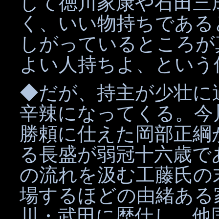
して徳川家康や石田三
く、いい物持ちである
しがっているところが
よい人持ちよ、という
◆だが、持主が少壮に
辛辣になってくる。今
勝頼に仕えた岡部正綱
る長盛が弱冠十六歳で
の流れを汲む工藤氏の
場するほどの由緒ある
川・武田に歴仕し、他