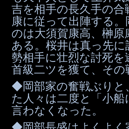
吉を相手の長久手の合
康に従って出陣する。
のは大須賀康高、榊原
ある。桜井は真っ先に
勢相手に壮烈な討死を
首級二ツを獲て、その
◆岡部家の奮戦ぶりと
た人々は二度と「小船
言わなくなった。
◆岡部長盛はよくよく