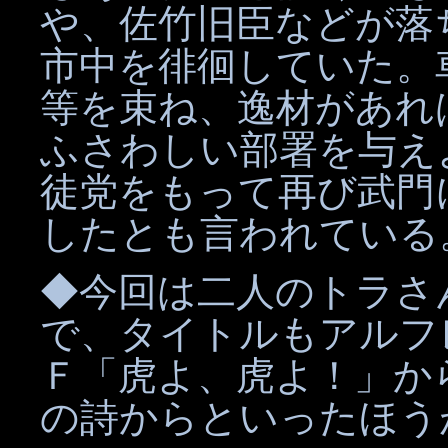
や、佐竹旧臣などが落
市中を徘徊していた。
等を束ね、逸材があれ
ふさわしい部署を与え
徒党をもって再び武門
したとも言われている
◆今回は二人のトラさ
で、タイトルもアルフ
Ｆ「虎よ、虎よ！」か
の詩からといったほう