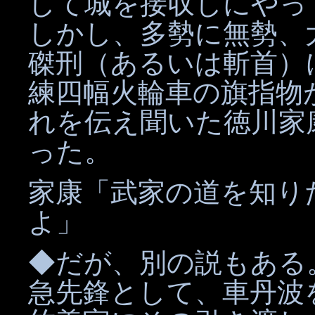
して城を接収しにやっ
しかし、多勢に無勢、
磔刑（あるいは斬首）
練四幅火輪車の旗指物
れを伝え聞いた徳川家
った。
家康「武家の道を知り
よ」
◆だが、別の説もある
急先鋒として、車丹波