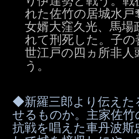
り伊達勢と戦う。戦
れた佐竹の居城水戸
女婿大窪久光、馬場
れて刑死した。子の
世江戸の四ヵ所非人
う。
◆新羅三郎より伝えた
せるものか。主家佐竹
抗戦を唱えた車丹波斯