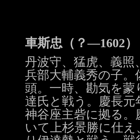
車斯忠（？―1602）
丹波守、猛虎、義照
兵部大輔義秀の子。
頭。一時、勘気を蒙
達氏と戦う。慶長元
神谷座主砦に拠る。
いて上杉景勝に仕え