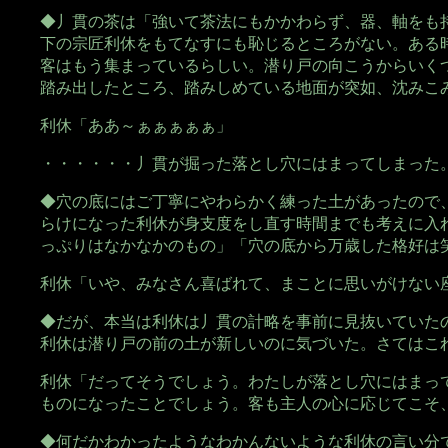
◆丿貫の茶は「強いて茶法にもかかわらず、器、軸をも
下の宗匠利休をもてなすにも恥じるところがない。ある
客はもう集まっているらしい。潜り戸の向こうからいく
踏み出したところ、踏みしめている地面が突如、沈みこ
利休「ああ～ぁぁぁぁぁ」
・・・・・・丿貫が掘った落とし穴にはまってしまった
◆穴の底にはご丁寧にやわらかく練った土があったので
らけになった利休が身支度をし直す時間までも考えに入
っぷりはなかなかのもの」「穴の底から万歳した格好は
利休「いや、みなさん喜ばれて、まことに思いがけない
◆だが、本当は利休は丿貫の計略を事前に見抜いていた
利休は潜り戸の前の土が新しいのに気づいた。さてはこ
利休「だってそうでしょう。わたしが落とし穴にはまっ
ものになったことでしょう。客も主人の心に応じてこそ
◆何だかわかったようなわかんないような利休の言い分