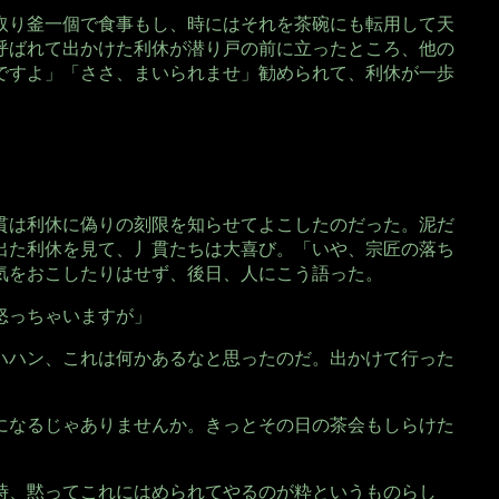
取り釜一個で食事もし、時にはそれを茶碗にも転用して天
呼ばれて出かけた利休が潜り戸の前に立ったところ、他の
ですよ」「ささ、まいられませ」勧められて、利休が一歩
貫は利休に偽りの刻限を知らせてよこしたのだった。泥だ
出た利休を見て、丿貫たちは大喜び。「いや、宗匠の落ち
気をおこしたりはせず、後日、人にこう語った。
怒っちゃいますが」
ハハン、これは何かあるなと思ったのだ。出かけて行った
。
になるじゃありませんか。きっとその日の茶会もしらけた
時、黙ってこれにはめられてやるのが粋というものらし