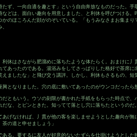
持たず、一向自適を趣とす」という自由奔放なものだった。手
時などは、面白い趣向を用意しました、と利休を呼びつける。
つかのほころんだ顔がのぞいている。「もうみなさまお集まり
み、
。
、利休はさながら肥溜めに落ちたような体たらく。おまけに丿
れてあったのである。湯浴みをしてさっぱりした格好で茶席に
笑えましたな」と飛び交う講評。しかし、利休もさるもの、短
座興となりました。穴の底に敷いてあったのがウンコだったら
のだともいう。ウソの刻限が書かれた手紙をもらった時点で、
れだな、とピンときた。知ってて落とし穴に落ちたというのだ
てあげなければ、丿貫が他の客を楽しませようとした趣向が無
、茶の道と申せましょう」
である。要するに友人が好意的ないたずらを仕掛けようとした