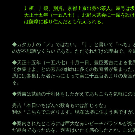
丿桓、丿観、別貫。京都上京出身の茶人。屋号は坂
天正十五年（一五八七）、北野大茶会に一席を設け
は薩摩に移り住んだとも伝えられる。
◆カタカナの「ノ」ではない。「丿」と書いて「へち」
のが不思議なくらいである。ただそれだけの理由で、今
◆天正十五年（一五八七）十月一日、豊臣秀吉による北
て参集せよ、との秀吉の触れに多くの数奇者が集まった
原には参集した者たちによって実に千五百あまりの茶室
る。
◆秀吉は茶頭の千利休をしたがえてあちこちを気軽にの
秀吉「本日いちばんの数奇ものは誰じゃな」
利休「こちらでござります。現在は堺に住まう男ですが
◆案内されたところには巨大な赤いビーチパラソルが突
だ趣向であったのを、秀吉はいたく感心したとか。この