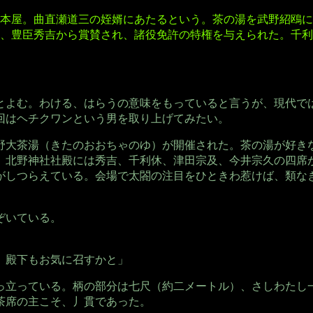
本屋。曲直瀬道三の姪婿にあたるという。茶の湯を武野紹鴎に
、豊臣秀吉から賞賛され、諸役免許の特権を与えられた。千利
とよむ。わける、はらうの意味をもっていると言うが、現代で
回はヘチクワンという男を取り上げてみたい。
野大茶湯（きたのおおちゃのゆ）が開催された。茶の湯が好き
。北野神社社殿には秀吉、千利休、津田宗及、今井宗久の四席
がしつらえている。会場で太閤の注目をひときわ惹けば、類な
ぞいている。
、殿下もお気に召すかと」
っ立っている。柄の部分は七尺（約二メートル）、さしわたし
茶席の主こそ、丿貫であった。