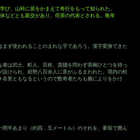
学び、山科に居をかまえて奇行をもって知られた。
休などとも親交があり、侘茶の代表とされる。晩年
はまず使われることのまれな字であろう。漢字変換できた
な者は武士、町人、百姓、貴賤を問わず茶碗ひとつを持っ
が設けられ、総勢八百余人に茶がふるまわれた。境内の松
き名誉ともなるというので数奇者たちも腕によりをかけ
一間半あまり（約四．五メートル）のそれを、葦垣で囲ん