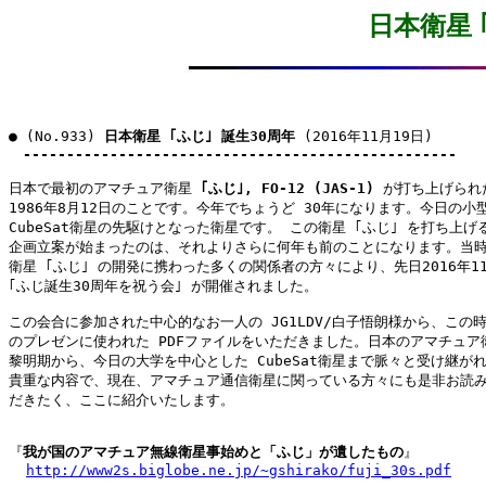
日本衛星 
● (No.933) 
日本衛星 ｢ふじ｣ 誕生30周年
 (2016年11月19日)

--------------------------------------------------
日本で最初のアマチュア衛星 
｢ふじ｣, FO-12 (JAS-1)
 が打ち上げられ
1986年8月12日のことです。今年でちょうど 30年になります。今日の小型
CubeSat衛星の先駆けとなった衛星です。 この衛星 ｢ふじ｣ を打ち上げる
企画立案が始まったのは、それよりさらに何年も前のことになります。当時
衛星 ｢ふじ｣ の開発に携わった多くの関係者の方々により、先日2016年11月
｢ふじ誕生30周年を祝う会｣ が開催されました。

この会合に参加された中心的なお一人の JG1LDV/白子悟朗様から、この時
のプレゼンに使われた PDFファイルをいただきました。日本のアマチュア衛
黎明期から、今日の大学を中心とした CubeSat衛星まで脈々と受け継がれ
貴重な内容で、現在、アマチュア通信衛星に関っている方々にも是非お読み
だきたく、ここに紹介いたします。

『
我が国のアマチュア無線衛星事始めと「ふじ」が遺したもの
』

http://www2s.biglobe.ne.jp/~gshirako/fuji_30s.pdf