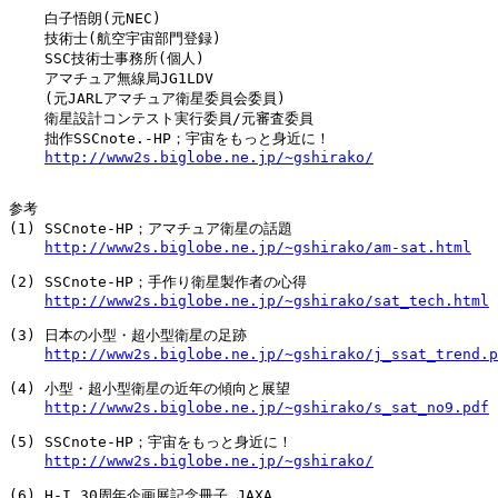
    白子悟朗(元NEC)

    技術士(航空宇宙部門登録)

    SSC技術士事務所(個人)

    アマチュア無線局JG1LDV

    (元JARLアマチュア衛星委員会委員)

    衛星設計コンテスト実行委員/元審査委員

    拙作SSCnote.-HP；宇宙をもっと身近に！

http://www2s.biglobe.ne.jp/~gshirako/
参考

(1) SSCnote-HP；アマチュア衛星の話題

http://www2s.biglobe.ne.jp/~gshirako/am-sat.html
(2) SSCnote-HP；手作り衛星製作者の心得

http://www2s.biglobe.ne.jp/~gshirako/sat_tech.html
(3) 日本の小型・超小型衛星の足跡

http://www2s.biglobe.ne.jp/~gshirako/j_ssat_trend.p
(4) 小型・超小型衛星の近年の傾向と展望

http://www2s.biglobe.ne.jp/~gshirako/s_sat_no9.pdf
(5) SSCnote-HP；宇宙をもっと身近に！

http://www2s.biglobe.ne.jp/~gshirako/
(6) H-I 30周年企画展記念冊子 JAXA
