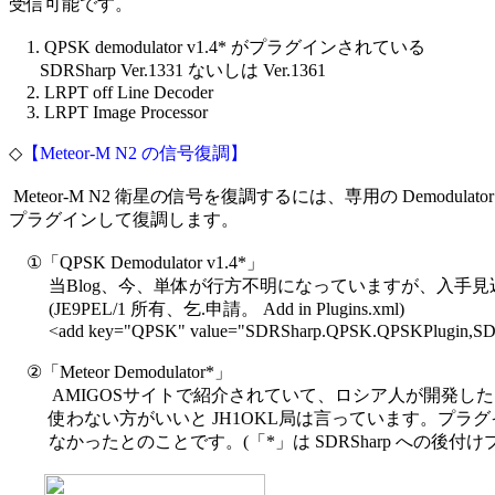
受信可能です。

　1. QPSK demodulator v1.4* がプラグインされている

　   SDRSharp Ver.1331 ないしは Ver.1361

　2. LRPT off Line Decoder

　3. LRPT Image Processor

◇
【Meteor-M N2 の信号復調】
 Meteor-M N2 衛星の信号を復調するには、専用の Demodulator を
プラグインして復調します。

　①「QPSK Demodulator v1.4*」

　　 当Blog、今、単体が行方不明になっていますが、入手見
　　 (JE9PEL/1 所有、乞.申請。 Add in Plugins.xml)

　　 <add key="QPSK" value="SDRSharp.QPSK.QPSKPlugin,SDR
　②「Meteor Demodulator*」

　　  AMIGOSサイトで紹介されていて、ロシア人が開発し
　　 使わない方がいいと JH1OKL局は言っています。プラグ
　　 なかったとのことです。(「*」は SDRSharp への後付け