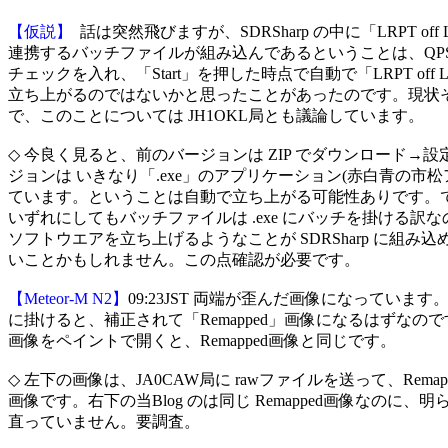
【仮説】
  話は突然飛びますが、SDRSharp の中に「LRPT off Lin
連携するバッチファイルが組み込んであるということは、QPSK Demo
チェックを入れ、「Start」を押した時点で自動で「LRPT off Line 
立ち上がるのではないかと思ったことがあったのです。現状そ
で、このことについては JH1OKL局とも議論しています。

◇ 今良く見ると、前のバージョンは ZIP でダウンロード→設
ジョンは いきなり「.exe」のアプリケーション(赤白青の市松
ています。ということは自動で立ち上がる可能性ありです。で
いずれにしてもバッチファイルは .exe にバッチを掛ける訳な
ソフトウエアを立ち上げるようなことが SDRSharp に組み込
いことかもしれません。この点確認が必要です。

【Meteor-M N2】
09:23JST 両端が歪んだ画像になっています。Image 
に掛けると、補正されて「Remapped」画像になるはずなので
画像をペイントで開くと、Remapped画像と同じです。

◇ 左下の画像は、JA0CAW局に rawファイルを送って、Remap
画像です。右下の当Blog のは同じ Remapped画像なのに、
直っていません。要調査。
