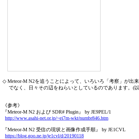
◇ Meteor-M N2を追うことによって、いろいろ「考察」が出
　 でなく、日々その辺をねらいとしているのであります。(以上. by
《参考》

『Meteor-M N2 および SDR# Plugin』 by JE9PEL/1

http://www.asahi-net.or.jp/~ei7m-wkt/numbr846.htm
『Meteor-M N2 受信の現状と画像作成手順』 by JE1CVL

https://blog.goo.ne.jp/je1cvl/d/20190118