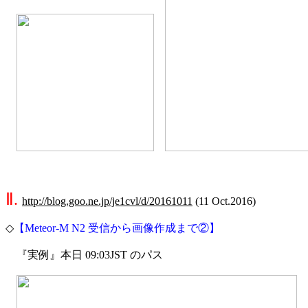
Ⅱ. 
http://blog.goo.ne.jp/je1cvl/d/20161011
 (11 Oct.2016)

◇
【Meteor-M N2 受信から画像作成まで②】
　『実例』本日 09:03JST のパス
