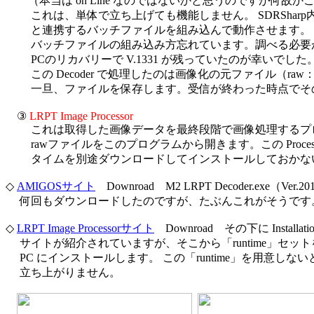
　　（本当は on Line なのではないかと思うのですが何故かこ
　　 これは、単体で立ち上げても機能しません。 SDRSharp内に、
　　 と連携するバッチファイルを組み込んで動作させます。 当
　　 バッチファイルの組み込み方忘れています。調べる必要
　　 PCのリカバリーで V.1331 が残っていたのが幸いでした。
　　 この Decoder で処理したのは画像化の元ファイル（raw
　　 一旦、ファイルを保存します。受信が終わった時点でそ
　③ 
LRPT Image Processor
　　 これは取得した画像データを最終段階で画像処理するプ
　　 rawファイルをこのプログラムから開きます。この Process
　　 タイムを別途ダウンロードしてインストールしておかな
◇ 
AMIGOSサイト
　Downroad　M2 LRPT Decoder.exe（Ver.2015
　 何回もダウンロードしたのですが、たぶんこれがそうです。
◇ 
LRPT Image Processorサイト
　Downroad　その下に Installat
　 サイトが紹介されていますが、そこから「runtime」セッ
　 PC にインストールします。 この「runtime」を用意しないと、Pr
　 立ち上がりません。
