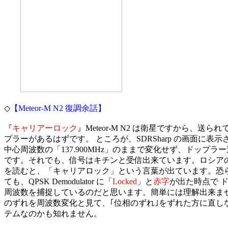
◇
【Meteor-M N2 復調余話】
『
キャリアーロック
』Meteor-M N2 は衛星ですから、送ら
プラーがあるはずです。 ところが、SDRSharp の画面に表示
中心周波数の「137.900MHz」のままで変化せず、ドップラ
です。それでも、信号はキチンと受信出来ています。ロシアの
を読むと、「キャリアロック」という言葉が出ています。恐ら
ても、QPSK Demodulator に「
Locked
」と
赤字
が出た時点で ド
周波数を捕捉しているのだと思います。簡単には理解出来ません
のずれを周波数変化と見て、｢位相のずれ｣をずれた方に直しな
テムなのかも知れません。
