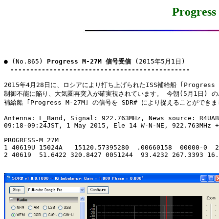
Progre
● (No.865) 
Progress M-27M 信号受信
 (2015年5月1日)

----------------------------------------------
2015年4月28日に、ロシアにより打ち上げられたISS補給船 ｢Progress M-
制御不能に陥り、大気圏再突入が確実視されています。 今朝(5月1日) の
補給船 ｢Progress M-27M｣ の信号を SDR# により捉えることができま
Antenna: L_Band, Signal: 922.763MHz, News source: R4UAB
09:18-09:24JST, 1 May 2015, Ele 14 W-N-NE, 922.763MHz +
PROGRESS-M 27M

1 40619U 15024A   15120.57395280  .00660158  00000-0  2
2 40619  51.6422 320.8427 0051244  93.4232 267.3393 16.