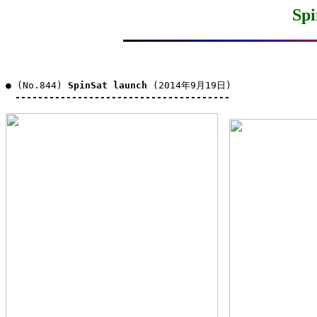
Spi
● (No.844) 
SpinSat launch
 (2014年9月19日)

--------------------------------------