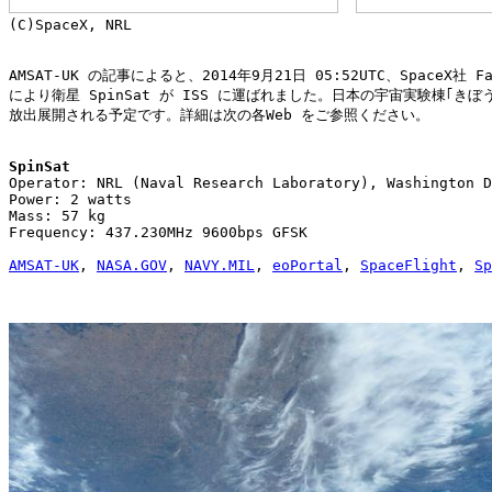
(C)SpaceX, NRL

AMSAT-UK の記事によると、2014年9月21日 05:52UTC、SpaceX社 Fa
により衛星 SpinSat が ISS に運ばれました。日本の宇宙実験棟｢きぼう
放出展開される予定です。詳細は次の各Web をご参照ください。

SpinSat

Operator: NRL (Naval Research Laboratory), Washington D
Power: 2 watts

Mass: 57 kg

Frequency: 437.230MHz 9600bps GFSK

AMSAT-UK
, 
NASA.GOV
, 
NAVY.MIL
, 
eoPortal
, 
SpaceFlight
, 
Sp