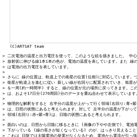
   (C)ARTSAT team

> 二次電池の温度と出力電圧を使って、このような絵を描きました。 中心
> 放射状に伸びる線1本1本の色が、電池の温度を表しています。また 線の
> は電池の出力電圧を表しています。

> 

> さらに 線の位置は、軌道上での衛星の位置(位相)に対応しています。つ
> 衛星が軌道上を進むに従い 新しい線が右回りに配置されていき、衛星が
> を一周(約一時間半) すると、線の位置が元の場所に戻ってきます。この
> は、およそ17日分(270周回)分のデータを重ね合わせて表示しています。
> 

> 物理的な解釈をすると 右半分の温度が上がって行く領域(右回り:青→紫→
> は、日照の状態にあると考えられます。対して 左半分の温度が下がって
> 領域(右回り:赤→紫→青)は、日陰の状態にあると考えられます。

> 

> 面白いのは、日照から日陰に移るときに (画像の下やや左側で)、電池電
> 下がっている (線の長さが短くなっている) のが、はっきり見えること
> これは 日陰では太陽電池の発電がなくなるため、電池から電流が引っ張