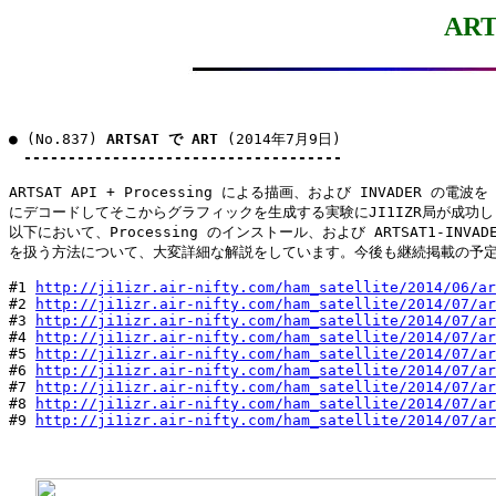
ART
● (No.837) 
ARTSAT で ART
 (2014年7月9日)

------------------------------------
ARTSAT API + Processing による描画、および INVADER の電波
にデコードしてそこからグラフィックを生成する実験にJI1IZR局が成功し
以下において、Processing のインストール、および ARTSAT1-INVADE
を扱う方法について、大変詳細な解説をしています。今後も継続掲載の予定
#1 
http://ji1izr.air-nifty.com/ham_satellite/2014/06/ar
#2 
http://ji1izr.air-nifty.com/ham_satellite/2014/07/ar
#3 
http://ji1izr.air-nifty.com/ham_satellite/2014/07/ar
#4 
http://ji1izr.air-nifty.com/ham_satellite/2014/07/ar
#5 
http://ji1izr.air-nifty.com/ham_satellite/2014/07/ar
#6 
http://ji1izr.air-nifty.com/ham_satellite/2014/07/ar
#7 
http://ji1izr.air-nifty.com/ham_satellite/2014/07/ar
#8 
http://ji1izr.air-nifty.com/ham_satellite/2014/07/ar
#9 
http://ji1izr.air-nifty.com/ham_satellite/2014/07/ar