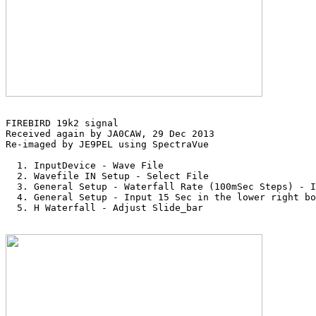
FIREBIRD 19k2 signal

Received again by JA0CAW, 29 Dec 2013

Re-imaged by JE9PEL using SpectraVue

  1. InputDevice - Wave File

  2. Wavefile IN Setup - Select File

  3. General Setup - Waterfall Rate (100mSec Steps) - I
  4. General Setup - Input 15 Sec in the lower right bo
  5. H Waterfall - Adjust Slide_bar
