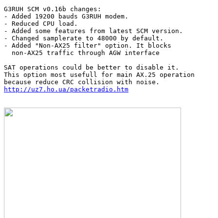
G3RUH SCM v0.16b changes:

- Added 19200 bauds G3RUH modem.

- Reduced CPU load.

- Added some features from latest SCM version.

- Changed samplerate to 48000 by default.

- Added "Non-AX25 filter" option. It blocks

  non-AX25 traffic through AGW interface

SAT operations could be better to disable it.

This option most usefull for main AX.25 operation

http://uz7.ho.ua/packetradio.htm