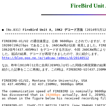
FireBird U
● (No.831) 
FireBird Unit A, 19K2 デコード方法
 (2014年5月12
-----------------------------------------------------
FIREBIRD-U1/U2 の通信速度は、公称 9600bps とされていますが、
19200(19k2)bps であることを、JA0CAW局が以前 発見しました。FIREB
19k2信号(437.405MHz) をデコードする方法が、今回 JA0CAW局によ
http://blog.goo.ne.jp/ja0caw-je0mzi/d/20140512
なお、昨年(2013年)12月に自局(JE9PEL)が行った同様の再現実験の結果
紹介した記事をここに再掲します。この時は、FIREBIRD-U2(437.230MH
FIREBIRD-U1/U2, Montana State University, USA

U1 437.405MHz / U2 437.230MHz, 9600bps GMSK

The communication speed of FIREBIRD is nominally 9600bp
has discovered that is 
19200bps
 actually. And I, JE9PEL
as shown in the figure below his received recording fil
FIREBIRD-U2, JSpOC-712 90712U 13072L (now 39464U 13072C