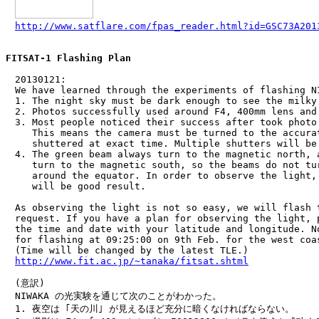
http://www.satflare.com/fpas_reader.html?id=GSC73A201
FITSAT-1 Flashing Plan
　20130121:

　We have learned through the experiments of flashing NI
　1. The night sky must be dark enough to see the milky 
　2. Photos successfully used around F4, 400mm lens and 
　3. Most people noticed their success after took photo 
　   This means the camera must be turned to the accurat
　   shuttered at exact time. Multiple shutters will be 
　4. The green beam always turn to the magnetic north, a
　   turn to the magnetic south, so the beams do not tur
　   around the equator. In order to observe the light, 
　   will be good result.

　As observing the light is not so easy, we will flash t
　request. If you have a plan for observing the light, p
　the time and date with your latitude and longitude. No
　for flashing at 09:25:00 on 9th Feb. for the west coas
　(Time will be changed by the latest TLE.)

http://www.fit.ac.jp/~tanaka/fitsat.shtml
　(意訳)

　NIWAKA の光実験を通じて次のことがわかった。

　1. 夜空は ｢天の川｣ が見えるほど充分に暗くなければならない。
