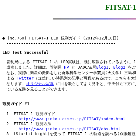
FITSAT
● (No.769) FITSAT-1 LED 観測ガイド (2012年12月10日)

---------------------------------------------
LED Test Successful
　管制局による FITSAT-1 の LED実験は、既に広報されているように 11
　成功しました。詳細は、管制局 
HP
 と JA0CAW局
Blog1
, 
Blog2
 をご
　なお、実際に衛星の撮影をした倉敷科学センター学芸員(天文学) 三島和
　よる 
Twitter
 には詳しい時系列の記事と写真があるので、こちらも大変
　なります。
オリジナル写真
 に目を凝らしてよく見ると、中央付近下方に点
　ている光跡を見ることができます。

観測ガイド
 #1

　1. FITSAT-1 観測ガイド

http://www.jinkou-eisei.jp/FITSAT/index.html
　2. FITSAT-1 観測方法

http://www.jinkou-eisei.jp/FITSAT/obs.html
　3. ｢Starlit Night｣を使って FITSAT-1 の軌道を調べる(双眼鏡観