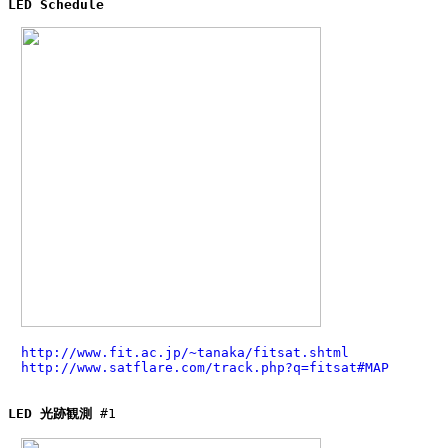
LED Schedule
http://www.fit.ac.jp/~tanaka/fitsat.shtml
http://www.satflare.com/track.php?q=fitsat#MAP
LED 光跡観測
 #1
