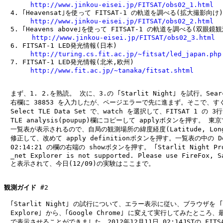
http://www.jinkou-eisei.jp/FITSAT/obs02_1.html
　4. ｢Heavensat｣を使って FITSAT-1 の軌道を調べる(拡大撮影向け)

http://www.jinkou-eisei.jp/FITSAT/obs02_2.html
　5. ｢Heavens above｣を使って FITSAT-1 の軌道を調べる(双眼鏡
http://www.jinkou-eisei.jp/FITSAT/obs02_3.html
　6. FITSAT-1 LED発光情報(日本)

http://turing.cs.fit.ac.jp/~fitsat/led_japan.php
　7. FITSAT-1 LED発光情報(北米,欧州)

http://www.fit.ac.jp/~tanaka/fitsat.shtml
　まず、1. 2.を熟読。 次に、3.の ｢Starlit Night｣ を試行。Search
　右欄に 38853 を入力したが、ページエラーで先に進まず。そこで、すぐ
　Select TLE Data Set で、watch を選択して、FITSAT 1 の 
　TLE analysis(poupup)欄にコピーして applyボタンを押す。 東
　一覧表が表示されるので、自局の観測場所の緯度経度(Latitude, Longi
　修正して、改めて apply definitionボタンを押す。一覧表の中の Dec 
　02:14:21 の欄の右端の showボタンを押す。 ｢Starlit Night Proj
　_net Explorer is not supported. Please use FireFox, Sa
　と表示されて、今日(12/09)の実験はここまで。

観測ガイド
 #2

　｢Starlit Night｣ の試行について、エラー表示に従い、ブラウザを ｢In
　Explore｣ から、｢Google Chrome｣ に変えて実行してみたところ、
　で表示させることができました。2012年12月11日 02:14JSTの FITSA