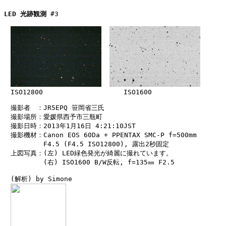
LED 光跡観測
 #3

　ISO12800                    ISO1600

　撮影者　：JR5EPQ 笹岡省三氏

　撮影場所：愛媛県西予市三瓶町

　撮影日時：2013年1月16日 4:21:10JST

　撮影機材：Canon EOS 60Da + PPENTAX SMC-P f=500mm

　　　　　　F4.5 (F4.5 ISO12800), 露出2秒固定

　上図写真：(左) LED緑色発光が綺麗に撮れています。

　　　　　　(右) ISO1600 B/W反転, f=135㎜ F2.5

　(解析) by Simone
