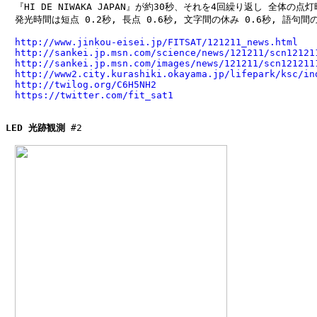
　『HI DE NIWAKA JAPAN』が約30秒、それを4回繰り返し 全体の点灯
　発光時間は短点 0.2秒, 長点 0.6秒, 文字間の休み 0.6秒, 語句間の
http://www.jinkou-eisei.jp/FITSAT/121211_news.html
http://sankei.jp.msn.com/science/news/121211/scn12121
http://sankei.jp.msn.com/images/news/121211/scn121211
http://www2.city.kurashiki.okayama.jp/lifepark/ksc/in
http://twilog.org/C6H5NH2
https://twitter.com/fit_sat1
LED 光跡観測
 #2
