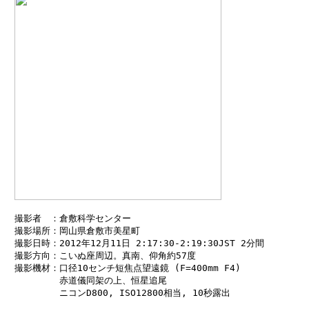
　撮影者　：倉敷科学センター

　撮影場所：岡山県倉敷市美星町

　撮影日時：2012年12月11日 2:17:30-2:19:30JST 2分間

　撮影方向：こいぬ座周辺。真南、仰角約57度

　撮影機材：口径10センチ短焦点望遠鏡 (F=400mm F4)

　　　　　　赤道儀同架の上、恒星追尾

　　　　　　ニコンD800, ISO12800相当, 10秒露出
