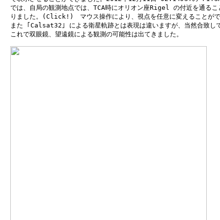
　では、自局の観測地点では、TCA時にオリオン座Rigel の付近を通るこ
　りました。(Click!)　マウス操作により、視点を任意に変えることがで
　また ｢Calsat32｣ による衛星軌跡とは表現は違いますが、当然合致し
　これで双眼鏡、望遠鏡による観測の可能性は出てきました。
