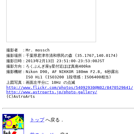
　撮影者　：Mr. mossch

　撮影場所：千葉県君津市清和県民の森 (35.1767,140.0174)

　撮影日時：2013年2月13日 23:51:00-23:53:00JST

　撮影方向：ろくぶんぎ座γ星付近ほぼ真南400km

　撮影機材：Nikon D90, AF NIKKOR 180mm F2.8, 6秒露出

　　　　　　ISO Hi1 (ISO3200 1段増感：ISO6400相当)

　上図写真：画面左半分に 10Hz の点滅

http://www.flickr.com/photos/54092930@N02/8470529641/
http://www.astroarts.jp/photo-gallery/
　(C)AstroArts

トップ
へ戻る．