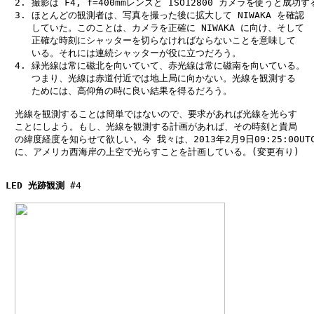
　2. 撮影は F4, f=400mmレンズと ISO12800 カメラを使うと成功する
　3. ほとんどの観測者は、写真を撮った後に拡大して NIWAKA を確認

　   していた。このことは、カメラを正確に NIWAKA に向け、そして

　   正確な時刻にシャッターを切らなければならないことを意味して

　   いる。それには連続シャッターが役に立つだろう。

　4. 緑光線は常に磁北を向いていて、赤光線は常に磁南を向いている。

　   つまり、光線は赤道付近では地上局に向かない。光線を観測する

　   ためには、高仰角の時に良い結果を得るだろう。

　光線を観測することは簡単ではないので、要求があれば光線を光らす

　ことにしよう。もし、光線を観測する計画があれば、その時刻と貴局

　の緯度経度を知らせて欲しい。今 我々は、2013年2月9日09:25:00UTC
　に、アメリカ西海岸の上空で光らすことを計画している。(変更有り)

LED 光跡観測
 #4
