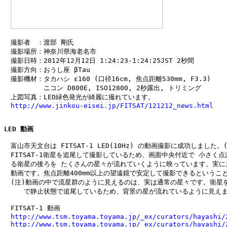
　撮影者　：渡部 剛氏

　撮影場所：神奈川県海老名市

　撮影日時：2012年12月12日 1:24:23-1:24:25JST 2秒間

　撮影方向：おうし座 βTau

　撮影機材：タカハシ ε160 (口径16cm, 焦点距離530mm, F3.3)

　　　　　　ニコン D800E, ISO12800, 2秒露出, トリミング

　上図写真：LED緑色発光が綺麗に撮れています。

http://www.jinkou-eisei.jp/FITSAT/121212_news.html
LED 動画
　富山市天文台は FITSAT-1 LED(10Hz) の動画撮影に成功しました。(14
　FITSAT-1衛星を追尾して撮影しているため、画面中央付近で 小さく点
　る衛星の後ろを たくさんの星々が流れていくように映っています。実に見
　動画です。焦点距離400mm以上の望遠鏡で安定して撮影できるということ
　(注)動画の中で流星群のように見えるのは、実は通常の星々です。衛星を
　　　で静止状態で追尾しているため、背景の星が流れているように見えま
　FITSAT-1 動画

http://www.tsm.toyama.toyama.jp/_ex/curators/hayashi/
http://www.tsm.toyama.toyama.jp/_ex/curators/hayashi/