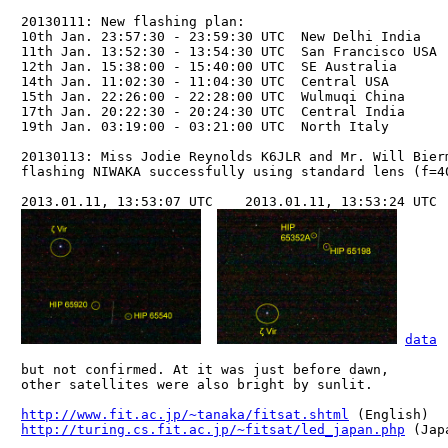
　20130111: New flashing plan:

　10th Jan. 23:57:30 - 23:59:30 UTC  New Delhi India    
　11th Jan. 13:52:30 - 13:54:30 UTC  San Francisco USA  
　12th Jan. 15:38:00 - 15:40:00 UTC  SE Australia       
　14th Jan. 11:02:30 - 11:04:30 UTC  Central USA        
　15th Jan. 22:26:00 - 22:28:00 UTC  Wulmuqi China      
　17th Jan. 20:22:30 - 20:24:30 UTC  Central India      
　19th Jan. 03:19:00 - 03:21:00 UTC  North Italy        
　20130113: Miss Jodie Reynolds K6JLR and Mr. Will Bierm
　flashing NIWAKA successfully using standard lens (f=40
　2013.01.11, 13:53:07 UTC    2013.01.11, 13:53:24 UTC

data
　but not confirmed. At it was just before dawn,

　other satellites were also bright by sunlit.

http://www.fit.ac.jp/~tanaka/fitsat.shtml
 (English)

http://turing.cs.fit.ac.jp/~fitsat/led_japan.php
 (Japa