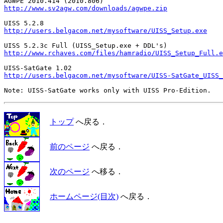
http://www.sv2agw.com/downloads/agwpe.zip
http://users.belgacom.net/mysoftware/UISS_Setup.exe
http://www.rchaves.com/files/hamradio/UISS_Setup_Full.e
http://users.belgacom.net/mysoftware/UISS-SatGate_UISS_
トップ
へ戻る．
前のページ
へ戻る．
次のページ
へ移る．
ホームページ(目次)
へ戻る．