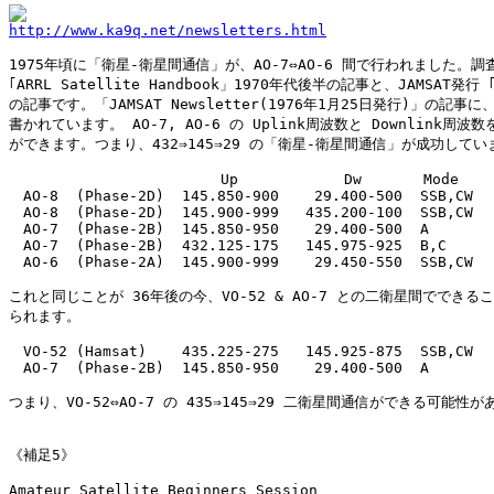
http://www.ka9q.net/newsletters.html
1975年頃に「衛星-衛星間通信」が、AO-7⇔AO-6 間で行われました。調査
｢ARRL Satellite Handbook」1970年代後半の記事と、JAMSAT発行 ｢N
の記事です。「JAMSAT Newsletter(1976年1月25日発行)」の記事に
書かれています。 AO-7, AO-6 の Uplink周波数と Downlink周波数
ができます。つまり、432⇒145⇒29 の「衛星-衛星間通信」が成功していま
                        Up            Dw       Mode

　AO-8  (Phase-2D)  145.850-900    29.400-500  SSB,CW

　AO-8  (Phase-2D)  145.900-999   435.200-100  SSB,CW

　AO-7  (Phase-2B)  145.850-950    29.400-500  A

　AO-7  (Phase-2B)  432.125-175   145.975-925  B,C

　AO-6  (Phase-2A)  145.900-999    29.450-550  SSB,CW

これと同じことが 36年後の今、VO-52 & AO-7 との二衛星間でできるこ
られます。

　VO-52 (Hamsat)    435.225-275   145.925-875  SSB,CW

　AO-7  (Phase-2B)  145.850-950    29.400-500  A

つまり、VO-52⇔AO-7 の 435⇒145⇒29 二衛星間通信ができる可能性が
《補足5》

Amateur Satellite Beginners Session
