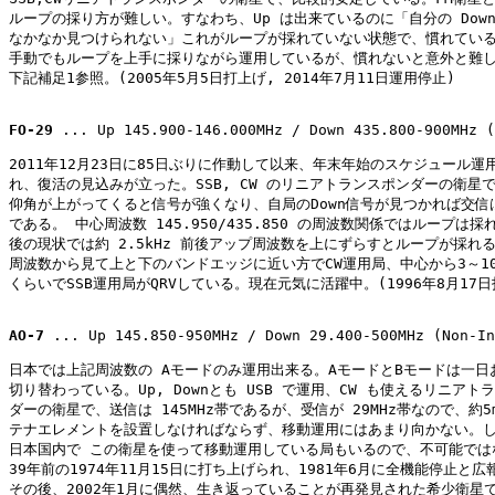
ループの採り方が難しい。すなわち、Up は出来ているのに「自分の Down
なかなか見つけられない」これがループが採れていない状態で、慣れている
手動でもループを上手に採りながら運用しているが、慣れないと意外と難し
下記補足1参照。(2005年5月5日打上げ, 2014年7月11日運用停止)

FO-29
 ... Up 145.900-146.000MHz / Down 435.800-900MHz (
2011年12月23日に85日ぶりに作動して以来、年末年始のスケジュール運用
れ、復活の見込みが立った。SSB, CW のリニアトランスポンダーの衛星で
仰角が上がってくると信号が強くなり、自局のDown信号が見つかれば交信は
である。 中心周波数 145.950/435.850 の周波数関係ではループは採
後の現状では約 2.5kHz 前後アップ周波数を上にずらすとループが採れる
周波数から見て上と下のバンドエッジに近い方でCW運用局、中心から3～10k
くらいでSSB運用局がQRVしている。現在元気に活躍中。(1996年8月17日打
AO-7
 ... Up 145.850-950MHz / Down 29.400-500MHz (Non-In
日本では上記周波数の Aモードのみ運用出来る。AモードとBモードは一日お
切り替わっている。Up, Downとも USB で運用、CW も使えるリニアトラ
ダーの衛星で、送信は 145MHz帯であるが、受信が 29MHz帯なので、約5m
テナエレメントを設置しなければならず、移動運用にはあまり向かない。し
日本国内で この衛星を使って移動運用している局もいるので、不可能ではな
39年前の1974年11月15日に打ち上げられ、1981年6月に全機能停止と広
その後、2002年1月に偶然、生き返っていることが再発見された希少衛星で