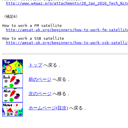
http://www.w4aaz.org/attachments/28_Jan_2010_Tech_Nit
《補足6》

How to work a FM satellite

http://amsat-uk.org/beginners/how-to-work-fm-satellit
How to work a SSB satellite

http://amsat-uk.org/beginners/how-to-work-ssb-satelli
トップ
へ戻る．
前のページ
へ戻る．
次のページ
へ移る．
ホームページ(目次)
へ戻る．