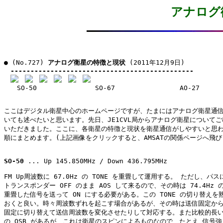
アナログ
● (No.727) 
アナログ衛星の特徴と現状
 (2011年12月9日)

----------------------------------------------
　　SO-50　　　　　　　　　SO-67　　　　　　　　　　AO-27　　　
ここはデジタル衛星中心のホームページですが、たまにはアナログ衛星通信
いても述べたいと思います。先日、JE1CVL局からアナログ衛星についてご
いただきました。ここに、各衛星の特徴と現状を衛星通信がしやすいと思わ
順にまとめます。(上記画像をクリックすると、AMSATの関係ページへ飛びま
SO-50
 ... Up 145.850MHz / Down 436.795MHz

FM Up周波数に 67.0Hz の TONE を重畳して運用する。 ただし、パス
トランスポンダー OFF のまま AOS して来るので、その時は 74.4Hz の 
重畳した信号を送って ON にする必要がある。この TONE の切り替えを熟
おくと良い。時々周波数ずれを起こす場合があるが、その時は送信固定から
固定に切り替えて送信周波数を変化させたりして対応する。また比較的長い
の QSB があるが、これは衛星のスピンによるものなので、たとえ 信号強