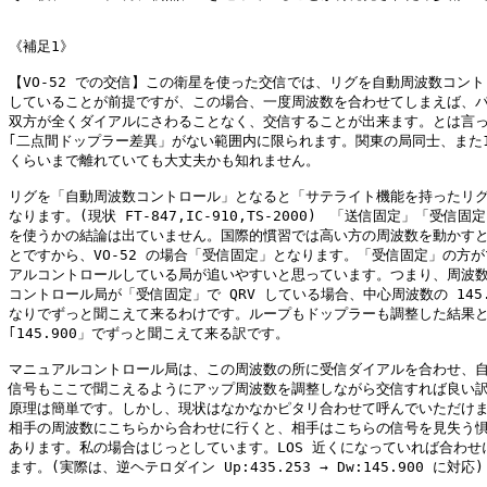
《補足1》

【VO-52 での交信】この衛星を使った交信では、リグを自動周波数コント
していることが前提ですが、この場合、一度周波数を合わせてしまえば、パ
双方が全くダイアルにさわることなく、交信することが出来ます。とは言っ
｢二点間ドップラー差異」がない範囲内に限られます。関東の局同士、また15
くらいまで離れていても大丈夫かも知れません。

リグを「自動周波数コントロール」となると「サテライト機能を持ったリグ
なります。(現状 FT-847,IC-910,TS-2000)　「送信固定」「受信固
を使うかの結論は出ていません。国際的慣習では高い方の周波数を動かすと
とですから、VO-52 の場合「受信固定」となります。「受信固定」の方が
アルコントロールしている局が追いやすいと思っています。つまり、周波数
コントロール局が「受信固定」で QRV している場合、中心周波数の 145.90
なりでずっと聞こえて来るわけです。ループもドップラーも調整した結果と
｢145.900」でずっと聞こえて来る訳です。

マニュアルコントロール局は、この周波数の所に受信ダイアルを合わせ、自
信号もここで聞こえるようにアップ周波数を調整しながら交信すれば良い訳
原理は簡単です。しかし、現状はなかなかピタリ合わせて呼んでいただけま
相手の周波数にこちらから合わせに行くと、相手はこちらの信号を見失う惧
あります。私の場合はじっとしています。LOS 近くになっていれば合わせに
ます。(実際は、逆ヘテロダイン Up:435.253 → Dw:145.900 に対応)
