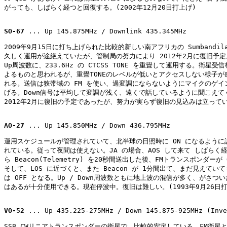
がっても、しばらく経つと回復する。(2002年12月20日打上げ)

SO-67
 ... Up 145.875MHz / Downlink 435.345MHz

2009年9月15日に打ち上げられた比較的新しい南アフリカの Sumbandila
久しく運用が途絶えていたが、管制局の努力により 2012年2月に復旧予定。
Up周波数に、233.6Hz の CTCSS TONE を重畳して運用する。衛星受信
よるものと思われるが、重畳TONEのレベルが低いとアクセスしない様子が感
れる。送信は狭帯域の FM を使い、過変調にならないようにマイクのゲイン
げる。Down信号は平均して変調が浅く、遠くで話しているように聞こえてく
2012年2月に復旧の予定であったが、努力が実らず復旧の見込みは立ってい
AO-27
 ... Up 145.850MHz / Down 436.795MHz

運用スケジュールが管理されていて、北半球の日照時に ON になるように設
れている。従って夜間は使えない。JA の場合、AOS して来て しばらく経
ら Beacon(Telemetry) を20秒間送出した後、FMトランスポンダーが 
そして、LOS に近づくと、また Beacon が 1分間出て、まだ見えていて
は OFF となる。Up / Down周波数ともに地上波の混信が多く、がさつい
はあるが十分使用できる。現在停波中。復旧は難しい。(1993年9月26日打
VO-52
 ... Up 435.225-275MHz / Down 145.875-925MHz (Inve
SSB,CWリニアトランスポンダーの衛星で、比較的安定している。FM衛星と