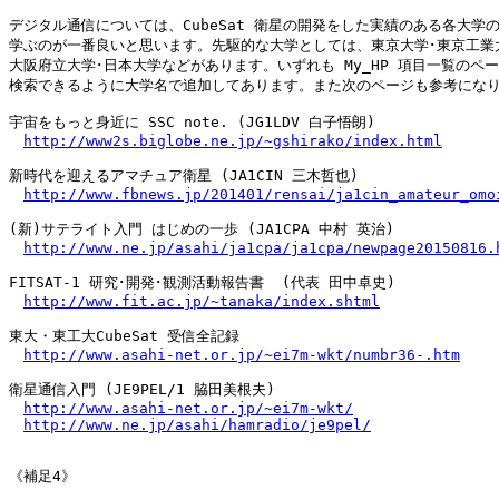
デジタル通信については、CubeSat 衛星の開発をした実績のある各大学の
学ぶのが一番良いと思います。先駆的な大学としては、東京大学･東京工業大
大阪府立大学･日本大学などがあります。いずれも My_HP 項目一覧のペー
検索できるように大学名で追加してあります。また次のページも参考になり
宇宙をもっと身近に SSC note. (JG1LDV 白子悟朗)

http://www2s.biglobe.ne.jp/~gshirako/index.html
新時代を迎えるアマチュア衛星 (JA1CIN 三木哲也)

http://www.fbnews.jp/201401/rensai/ja1cin_amateur_omo
(新)サテライト入門 はじめの一歩 (JA1CPA 中村 英治)

http://www.ne.jp/asahi/ja1cpa/ja1cpa/newpage20150816.
FITSAT-1 研究･開発･観測活動報告書  (代表 田中卓史)

http://www.fit.ac.jp/~tanaka/index.shtml
東大・東工大CubeSat 受信全記録

http://www.asahi-net.or.jp/~ei7m-wkt/numbr36-.htm
衛星通信入門 (JE9PEL/1 脇田美根夫)

http://www.asahi-net.or.jp/~ei7m-wkt/
http://www.ne.jp/asahi/hamradio/je9pel/
《補足4》
