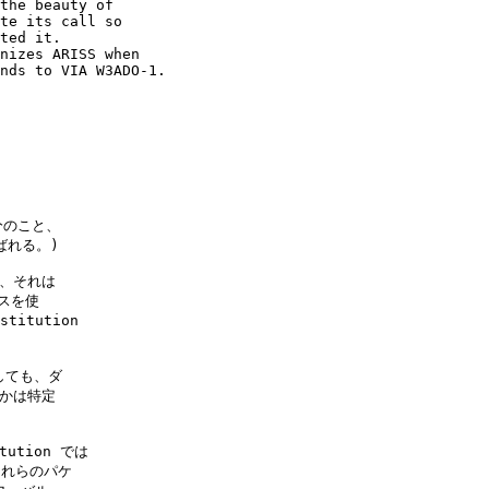
the beauty of

te its call so

ted it.

nizes ARISS when

nds to VIA W3ADO-1.

分のこと、

ばれる。)

、それは

を使

itution

しても、ダ

かは特定

ution では

これらのパケ
