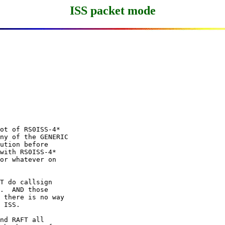
ISS packet mode
ot of RS0ISS-4*

ny of the GENERIC

ution before

with RS0ISS-4*

or whatever on

T do callsign

.  AND those

 there is no way

 ISS.

nd RAFT all
