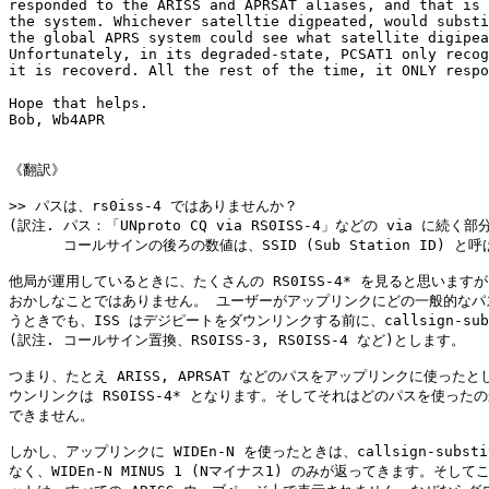
responded to the ARISS and APRSAT aliases, and that is 
the system. Whichever satelltie digpeated, would substi
the global APRS system could see what satellite digipea
Unfortunately, in its degraded-state, PCSAT1 only recog
it is recoverd. All the rest of the time, it ONLY respo
Hope that helps.

Bob, Wb4APR

《翻訳》

>> パスは、rs0iss-4 ではありませんか？

(訳注. パス：「UNproto CQ via RS0ISS-4」などの via に続く部
 　　  コールサインの後ろの数値は、SSID (Sub Station ID) と呼
他局が運用しているときに、たくさんの RS0ISS-4* を見ると思いますが
おかしなことではありません。 ユーザーがアップリンクにどの一般的なパス
うときでも、ISS はデジピートをダウンリンクする前に、callsign-subst
(訳注. コールサイン置換、RS0ISS-3, RS0ISS-4 など)とします。

つまり、たとえ ARISS, APRSAT などのパスをアップリンクに使ったと
ウンリンクは RS0ISS-4* となります。そしてそれはどのパスを使ったの
できません。

しかし、アップリンクに WIDEn-N を使ったときは、callsign-substit
なく、WIDEn-N MINUS 1 (Nマイナス1) のみが返ってきます。そして