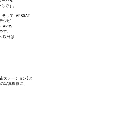
ーバル

らです。

 そして APRSAT

ジピ

PRS

す。

れ以外は

国際宇宙ステーション)と

からの写真撮影に、
