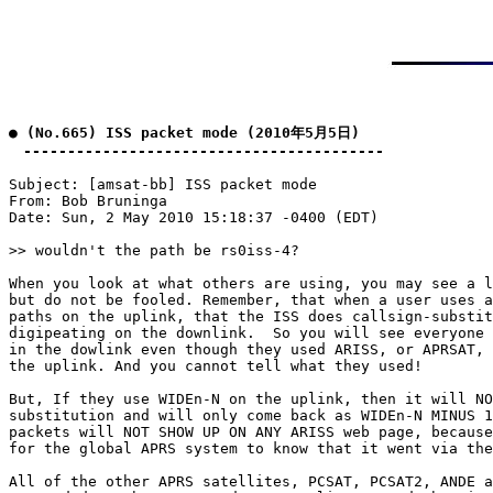
● (No.665) ISS packet mode (2010年5月5日)

　-----------------------------------------
Subject: [amsat-bb] ISS packet mode

From: Bob Bruninga

Date: Sun, 2 May 2010 15:18:37 -0400 (EDT)

>> wouldn't the path be rs0iss-4?

When you look at what others are using, you may see a l
but do not be fooled. Remember, that when a user uses a
paths on the uplink, that the ISS does callsign-substit
digipeating on the downlink.  So you will see everyone 
in the dowlink even though they used ARISS, or APRSAT, 
the uplink. And you cannot tell what they used!

But, If they use WIDEn-N on the uplink, then it will NO
substitution and will only come back as WIDEn-N MINUS 1
packets will NOT SHOW UP ON ANY ARISS web page, because
for the global APRS system to know that it went via the
All of the other APRS satellites, PCSAT, PCSAT2, ANDE a