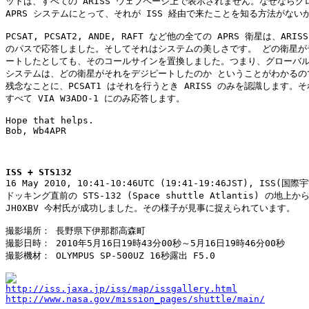
ットは、すべての ARISS ウェブページ上で表示されません。なぜならグロ
APRS システムにとって、それが ISS 経由で来たことを知る方法がないか
PCSAT, PCSAT2, ANDE, RAFT など他の全ての APRS 衛星は、ARISS
のパスで応答しました。そしてそれはシステムの美しさです。 どの衛星がデ
ートしたとしても、そのコールサインを置換しました。つまり、グローバル A
システムは、どの衛星がそれをデジピートしたのか ということがわかるので
残念なことに、PCSAT1 はそれを行うとき ARISS のみを認識します。そ
すべて VIA W3ADO-1 にのみ応答します。

Hope that helps.

Bob, Wb4APR

ISS + STS132

16 May 2010, 10:41-10:46UTC (19:41-19:46JST), ISS(
ドッキング直前の STS-132 (Space shuttle Atlantis) の地上
JH0XBV 今村氏が成功しました。その様子が見事に捉えられています。

撮影場所： 長野県下伊那郡高森町 

撮影日時： 2010年5月16日19時43分00秒～5月16日19時46分00秒 

撮影機材： OLYMPUS SP-500UZ 16秒露出 F5.0 

http://iss.jaxa.jp/iss/map/issgallery.html
http://www.nasa.gov/mission_pages/shuttle/main/