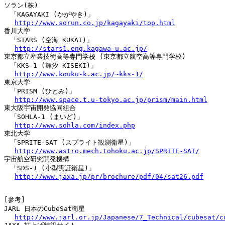
ソラン(株)

　「KAGAYAKI (かがやき)」

http://www.sorun.co.jp/kagayaki/top.html
香川大学

　「STARS (空海 KUKAI)」

http://stars1.eng.kagawa-u.ac.jp/
東京都立産業技術高等専門学校 (東京都立航空高等専門学校)

　「KKS-1 (輝汐 KISEKI)」

http://www.kouku-k.ac.jp/~kks-1/
東京大学

　「PRISM (ひとみ)」

http://www.space.t.u-tokyo.ac.jp/prism/main.html
東大阪宇宙開発協同組合

　「SOHLA-1 (まいど)」

http://www.sohla.com/index.php
東北大学

　「SPRITE-SAT (スプライト観測衛星)」

http://www.astro.mech.tohoku.ac.jp/SPRITE-SAT/
宇宙航空研究開発機構

　「SDS-1 (小型実証衛星)」

http://www.jaxa.jp/pr/brochure/pdf/04/sat26.pdf
[参考]

JARL 日本のCubeSat衛星

http://www.jarl.or.jp/Japanese/7_Technical/cubesat/c