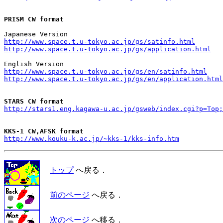
PRISM CW format
http://www.space.t.u-tokyo.ac.jp/gs/satinfo.html
http://www.space.t.u-tokyo.ac.jp/gs/application.html
http://www.space.t.u-tokyo.ac.jp/gs/en/satinfo.html
http://www.space.t.u-tokyo.ac.jp/gs/en/application.html
STARS CW format
http://stars1.eng.kagawa-u.ac.jp/gsweb/index.cgi?p=Top;
KKS-1 CW,AFSK format
http://www.kouku-k.ac.jp/~kks-1/kks-info.htm
トップ
へ戻る．
前のページ
へ戻る．
次のページ
へ移る．