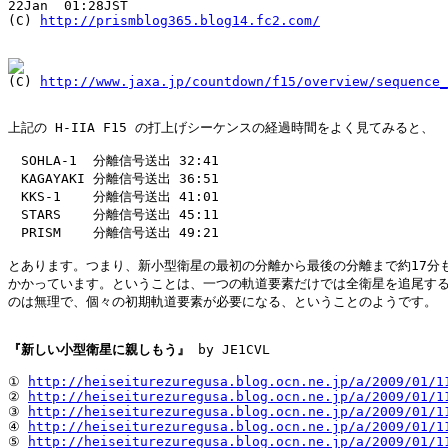
22Jan  01:28JST

(C) 
http://prismblog365.blog14.fc2.com/

(C) 
http://www.jaxa.jp/countdown/f15/overview/sequence_
上記の H-IIA F15 の打上げシーケンスの経過時間をよく見てみると、

　SOHLA-1  分離信号送出 32:41

　KAGAYAKI 分離信号送出 36:51

　KKS-1    分離信号送出 41:01

　STARS    分離信号送出 45:11

　PRISM    分離信号送出 49:21

とあります。つまり、新小型衛星の最初の分離から最後の分離まで約17分も
かかっています。ということは、一つの軌道要素だけでは全衛星を追尾する
のは無理で、個々の初期軌道要素が必要になる、ということのようです。

『新しい小型衛星に親しもう』
 by JE1CVL

① 
http://heiseiturezuregusa.blog.ocn.ne.jp/a/2009/01/1
② 
http://heiseiturezuregusa.blog.ocn.ne.jp/a/2009/01/1
③ 
http://heiseiturezuregusa.blog.ocn.ne.jp/a/2009/01/1
④ 
http://heiseiturezuregusa.blog.ocn.ne.jp/a/2009/01/1
⑤ 
http://heiseiturezuregusa.blog.ocn.ne.jp/a/2009/01/1