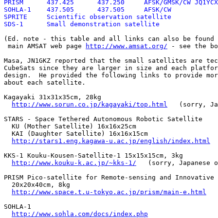
PRISM      437.425      437.250     AFSK/GMSK/CW JQ1YCX

SOHLA-1    437.505      437.505     AFSK/CW

SPRITE     Scientific observation satellite

SDS-1      Small demonstration satellite
(Ed. note - this table and all links can also be found 
 main AMSAT web page 
http://www.amsat.org/
 - see the bo
Masa, JN1GKZ reported that the small satellites are tec
CubeSats since they are larger in size and each platfor
design.  He provided the following links to provide mor
about each satellite.

Kagayaki 31x31x35cm, 28kg

http://www.sorun.co.jp/kagayaki/top.html
   (sorry, Ja
STARS - Space Tethered Autonomous Robotic Satellite

  KU (Mother Satellite) 16x16x25cm

  KAI (Daughter Satellite) 16x16x15cm

http://stars1.eng.kagawa-u.ac.jp/english/index.html
KKS-1 Kouku-Kousen-Satellite-1 15x15x15cm, 3kg

http://www.kouku-k.ac.jp/~kks-1/
   (sorry, Japanese o
PRISM Pico-satellite for Remote-sensing and Innovative 
  20x20x40cm, 8kg

http://www.space.t.u-tokyo.ac.jp/prism/main-e.html
SOHLA-1

http://www.sohla.com/docs/index.php