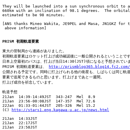
They will be launched into a sun synchronous orbit to a
660km with an inclination of 98.1 degrees.  The orbital
estimated to be 98 minutes.

[ANS thanks Mineo Wakita, JE9PEL and Masa, JN1GKZ for t
 above information]

PRISM 初期軌道要素
東大の管制局から連絡がありました。

初期軌道要素はロケット打上げ成功確認後に一般公開されるということです
日本上空最初のパスは、打上げ当日14:30(JST)頃になると予想されていま
PRISM 初期軌道要素は、 
http://prismblog365.blog14.fc2.com/
公開される予定です。同時に打上げられる他の衛星も、しばらくは同じ軌道
要素で追尾できるものと思います。打上げまであと一週間。

打上げ成功を祈念しています。

軌道予想

21Jan  14:39-14:49JST  343-247  Mel  8.9

21Jan  23:56-00:08JST  147-357  Mel 72.6

22Jan  01:33-01:44JST  205-326  Mel 15.2

(C) 
http://stars1.eng.kagawa-u.ac.jp/news.html
21Jan  14:33JST

21Jan  22:17JST

21Jan  23:50JST
