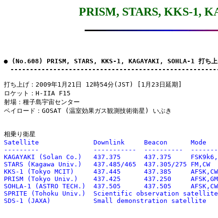
PRISM, STARS, KKS-1
● (No.608) PRISM, STARS, KKS-1, KAGAYAKI, SOHLA-1 打
　-----------------------------------------------------
打ち上げ：2009年1月21日 12時54分(JST) [1月23日延期]

ロケット：H-IIA F15

射場：種子島宇宙センター

ペイロード：GOSAT (温室効果ガス観測技術衛星) いぶき

相乗り衛星
Satellite              Downlink     Beacon      Mode   
---------              -----------  ----------  -------
KAGAYAKI (Solan Co.)   437.375      437.375     FSK9k6,
STARS (Kagawa Univ.)   437.485/465  437.305/275 FM,CW  
KKS-1 (Tokyo MCIT)     437.445      437.385     AFSK,CW
PRISM (Tokyo Univ.)    437.425      437.250     AFSK,GM
SOHLA-1 (ASTRO TECH.)  437.505      437.505     AFSK,CW
SPRITE (Tohoku Univ.)  Scientific observation satellite

SDS-1 (JAXA)           Small demonstration satellite