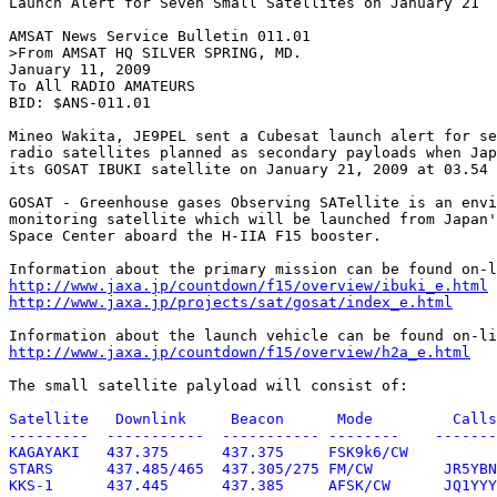
Launch Alert for Seven Small Satellites on January 21

AMSAT News Service Bulletin 011.01

>From AMSAT HQ SILVER SPRING, MD.

January 11, 2009

To All RADIO AMATEURS

BID: $ANS-011.01

Mineo Wakita, JE9PEL sent a Cubesat launch alert for se
radio satellites planned as secondary payloads when Jap
its GOSAT IBUKI satellite on January 21, 2009 at 03.54 
GOSAT - Greenhouse gases Observing SATellite is an envi
monitoring satellite which will be launched from Japan'
Space Center aboard the H-IIA F15 booster.

http://www.jaxa.jp/countdown/f15/overview/ibuki_e.html
http://www.jaxa.jp/projects/sat/gosat/index_e.html
http://www.jaxa.jp/countdown/f15/overview/h2a_e.html
The small satellite palyload will consist of:
Satellite   Downlink     Beacon      Mode         Calls
---------  -----------  ----------- --------    -------
KAGAYAKI   437.375      437.375     FSK9k6/CW

STARS      437.485/465  437.305/275 FM/CW        JR5YBN
KKS-1      437.445      437.385     AFSK/CW      JQ1YYY
