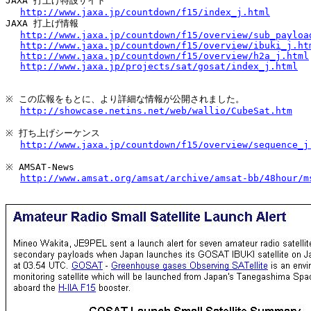
JAXA 打上げ特設サイト

http://www.jaxa.jp/countdown/f15/index_j.html
JAXA 打上げ情報

http://www.jaxa.jp/countdown/f15/overview/sub_payloa
http://www.jaxa.jp/countdown/f15/overview/ibuki_j.ht
http://www.jaxa.jp/countdown/f15/overview/h2a_j.html
http://www.jaxa.jp/projects/sat/gosat/index_j.html
※ この広報をもとに、より詳細な情報が公開されました。

http://showcase.netins.net/web/wallio/CubeSat.htm
※ 打ち上げシーケンス

http://www.jaxa.jp/countdown/f15/overview/sequence_j
※ AMSAT-News

http://www.amsat.org/amsat/archive/amsat-bb/48hour/m