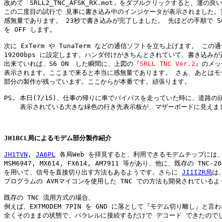
改めて「SRLL2_TNC_AFSK_RX.mot」をダブルクリックすると、運の良
この二度目の試行で 見事に書き込み中のインジケータが表示されました。実
感無量であります。 23秒で書き込みが完了しました。 先ほどの手順で S6,
を OFF します。

次に ExTerm や TunaTerm などの通信ソフトを立ち上げます。 この通
19200bps に設定します。ハンダ付けがきちんとされていて、書き込みが
出来ていれば、S6 ON　した瞬間に、上図の『
SRLL TNC Ver.2
』のメッ
表示されます。ここまで来ると本当に感無量であります。 さぁ、あとはモデ
部分の製作が残っています。ここからが本番です。頑張ります。

PS. 本日(7/15)、仕事の帰りに車でバイパスを走っていた時に、道路の頭
    表示されている大きな緑色の行き先表示板が、マザーボードに見えまし
JH1BCL局によるモデム部分製作紹介
JH1TVN
, 
JA6PL
 各局Web を拝見すると、利用できるモデムチップには、TC
MSM6947, MX614, FX614, AM7911 等があり、他に、既存の TNC-20H
を用いて、信号を直接切り出す方法もあるようです。さらに 
JI1IZR局
は
プログラムの AVRマイコンを使用した TNC での方法も開発されているよ
既存の TNC 流用方式の場合、

例えば、EXTMODEM 7PIN を GND に落として『モデム切り離し』と言わ
全くそのままの状態で、パラレルに接続するだけで デコード できたのでし