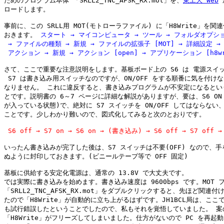
ためのプログラム本体 「SRLL2_TNC_AFSK_RX.mot」を、
東工大 Web
 
ロードします。

事前に、この SRLL用 MOT(モトローラファイル) に「H8Write」を関連
おきます。 
スタート → マイコンピュータ → ツール → フォルダオプショ
 → ファイルの種類 → 新規 → ファイルの拡張子 [MOT] → 詳細設定 →

 アクション → 新規 → アクション [open] → アプリケーション [h8w
さて、ここで重要な注意説明をします。基板ボード上の S6 は 電源スイッ
 S7 は書き込み用スイッチなのですが、ON/OFF をする順番に気を付けな
なりません。 これに違反すると、書き込みプログラムが不安定になるという
とです。説明書の 6～7 ページに詳細な解説がありますが、要は、S6 ON 
が入っている状態)で、絶対に S7 スイッチを ON/OFF してはならない、
ことです。少しわかり難いので、図式化してみると次のとおりです。

S6 off → S7 on → S6 on → (書き込み) → S6 off → S7 off →
いったん書き込みが完了した後は、S7 スイッチは不要(OFF) なので、手
ぬように封印しておきます。(ビニールテープ等で OFF 固定)

基板に供給する安定化電源は、通常の 13.8V で大丈夫です。

では実際に書き込みを始めます。書き込み速度は 9600bps です。MOT フ
「SRLL2_TNC_AFSK_RX.mot」をダブルクリックすると、先ほど関連付
たので「H8Write」が自動的に立ち上がるはずです。JH1BCL局は、ここで
も試行錯誤したということでしたので、私もそれを覚悟していました。 案の
「H8Write」がフリーズしてしまいました。仕方がないので PC を再起動