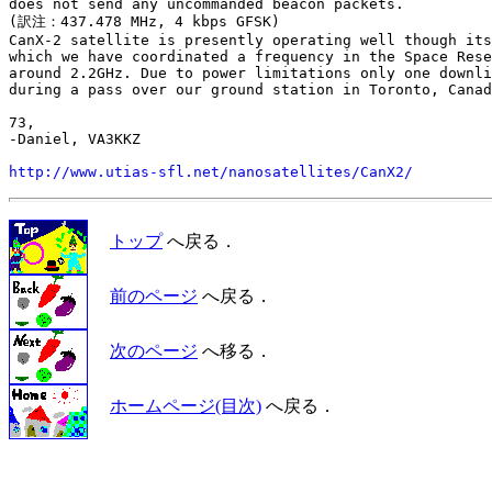
does not send any uncommanded beacon packets.

(訳注：437.478 MHz, 4 kbps GFSK)

CanX-2 satellite is presently operating well though its
which we have coordinated a frequency in the Space Rese
around 2.2GHz. Due to power limitations only one downli
during a pass over our ground station in Toronto, Canad
73,

-Daniel, VA3KKZ

http://www.utias-sfl.net/nanosatellites/CanX2/
トップ
へ戻る．
前のページ
へ戻る．
次のページ
へ移る．
ホームページ(目次)
へ戻る．