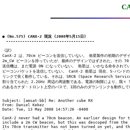
C
● (No.575) CANX-2 現況 (2008年5月15日)

　--------------------------------------
《訳》

CanX-2 は、70cm ビーコンを送信していない。 衛星製作の初期のデザイ
2m_CW ビーコンを持っていたが、最終のデザインではずされた。その 70 c
送信機は、まだ電源 ON になっていない。 衛星は、いかなる命令されてい
ビーコンパケットを送信していない。 CanX-2 衛星は 現在、S-バンドの
リンクで良く動作している。それは、SRCB (Space Research Service 
割り当てられた 2.2GHz 周辺の周波数である。電源の制限により、我々 
のあるカナダ・トロント上空のパスで、1回のみのダウンリンクを動作してい
Subject: [amsat-bb] Re: Another cube RX

From: Daniel Kekez

Date: Tue, 13 May 2008 14:57:26 -0400

CanX-2 never had a 70cm beacon. An earlier design for t
include a 2m CW beacon, but this was descoped from the 
Its 70cm transmitter has not been turned on yet, and th