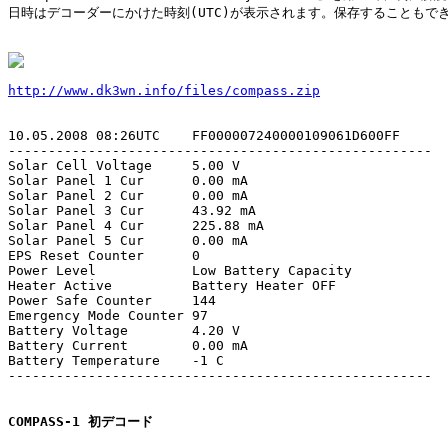
日時はデコーダーにかけた時刻(UTC)が表示されます。保存することもでき
http://www.dk3wn.info/files/compass.zip
10.05.2008 08:26UTC    FF000007240000109061D600FF

-----------------------------------------------------

Solar Cell Voltage     5.00 V

Solar Panel 1 Cur      0.00 mA

Solar Panel 2 Cur      0.00 mA

Solar Panel 3 Cur      43.92 mA

Solar Panel 4 Cur      225.88 mA

Solar Panel 5 Cur      0.00 mA

EPS Reset Counter      0

Power Level            Low Battery Capacity

Heater Active          Battery Heater OFF

Power Safe Counter     144

Emergency Mode Counter 97

Battery Voltage        4.20 V

Battery Current        0.00 mA

Battery Temperature    -1 C

-----------------------------------------------------

COMPASS-1 初デコード