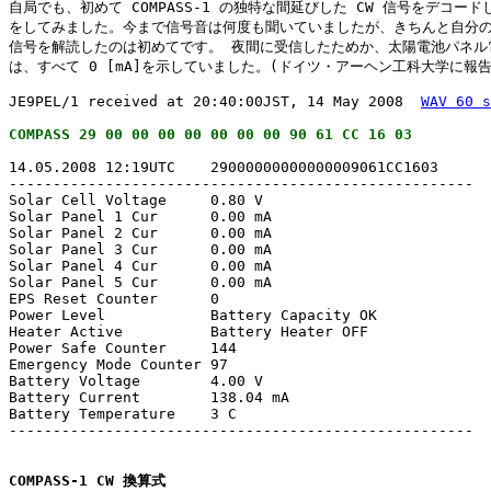
自局でも、初めて COMPASS-1 の独特な間延びした CW 信号をデコードし
をしてみました。今まで信号音は何度も聞いていましたが、きちんと自分の 
信号を解読したのは初めてです。 夜間に受信したためか、太陽電池パネル電
は、すべて 0 [mA]を示していました。(ドイツ・アーヘン工科大学に報告
JE9PEL/1 received at 20:40:00JST, 14 May 2008  
WAV 60 s
14.05.2008 12:19UTC    29000000000000009061CC1603

-----------------------------------------------------

Solar Cell Voltage     0.80 V

Solar Panel 1 Cur      0.00 mA

Solar Panel 2 Cur      0.00 mA

Solar Panel 3 Cur      0.00 mA

Solar Panel 4 Cur      0.00 mA

Solar Panel 5 Cur      0.00 mA

EPS Reset Counter      0

Power Level            Battery Capacity OK

Heater Active          Battery Heater OFF

Power Safe Counter     144

Emergency Mode Counter 97

Battery Voltage        4.00 V

Battery Current        138.04 mA

Battery Temperature    3 C

-----------------------------------------------------

COMPASS-1 CW 換算式