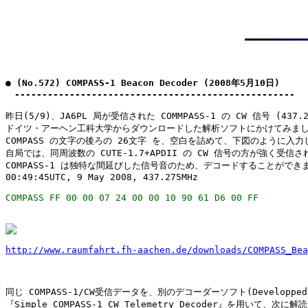
● (No.572) COMPASS-1 Beacon Decoder (2008年5月10日)

　---------------------------------------------------
昨日(5/9)、JA6PL 局が受信された COMMPASS-1 の CW 信号 (437.2
ドイツ・アーヘン工科大学からダウンロードした解析ソフトにかけてみまし
COMPASS の文字の後ろの 26文字 を、空白を詰めて、下図のように入力
自局では、同周波数の CUTE-1.7+APDII の CW 信号の方が強く受信さ
COMPASS-1 は独特な間延びした信号音のため、デコードすることができま
00:49:45UTC, 9 May 2008, 437.275MHz
http://www.raumfahrt.fh-aachen.de/downloads/COMPASS_Bea
同じ COMPASS-1/CW受信データを、別のデコーダーソフト(Developped b
『Simple COMPASS-1 CW Telemetry Decoder』を用いて、次に