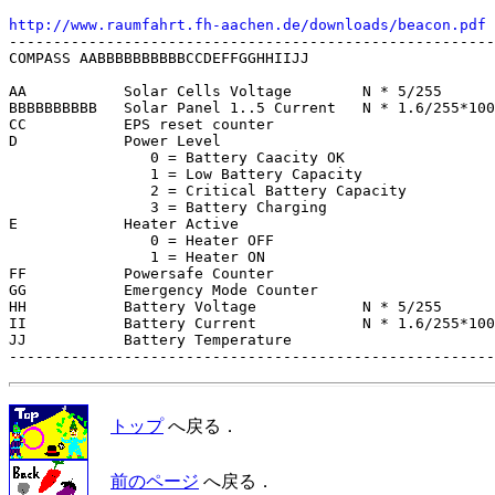
http://www.raumfahrt.fh-aachen.de/downloads/beacon.pdf

-------------------------------------------------------
COMPASS AABBBBBBBBBBCCDEFFGGHHIIJJ

AA           Solar Cells Voltage        N * 5/255      
BBBBBBBBBB   Solar Panel 1..5 Current   N * 1.6/255*100
CC           EPS reset counter

D            Power Level

                0 = Battery Caacity OK

                1 = Low Battery Capacity

                2 = Critical Battery Capacity

                3 = Battery Charging

E            Heater Active

                0 = Heater OFF

                1 = Heater ON

FF           Powersafe Counter

GG           Emergency Mode Counter

HH           Battery Voltage            N * 5/255      
II           Battery Current            N * 1.6/255*100
JJ           Battery Temperature                       
トップ
へ戻る．
前のページ
へ戻る．