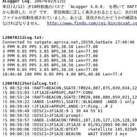
ALogger Log
. 2007年02月12日

本日(2/12) 夕18時前後のパスで 「ALogger 3.0.0」 を用いて RAFT/A
から取得した ログ です。 受信画面に正しく表示されるとともに、次の3個
ファイルが自動生成されていました。あとは、送信されたかどうかの確認を
なければなりません。  
http://www.findu.com/cgi-bin/pcsat.c
L20070212Log.txt:

Connected to satgate.aprsca.net,10150,SatGate 17:46:46

3 PPM 0.05 PPS 3.85 BPS,38.50 Len=77.00

3 PPM 0.05 PPS 3.85 BPS,38.50 Len=77.00

3 PPM 0.05 PPS 3.85 BPS,38.50 Len=77.00

3 PPM 0.05 PPS 3.85 BPS,38.50 Len=77.00

3 PPM 0.05 PPS 3.85 BPS,38.50 Len=77.00

3 PPM 0.05 PPS 3.85 BPS,38.50 Len=77.00

18:46:46 190 PPH 0.05 PPS 4.09 BPS,40.86 Len=77.4

L20070212SerialLog.txt:

!S 08:52:04 !RAFT>BEACON,SGATE:T#824,087,075,039,034,12
!S 08:53:03 !JF1AJE>APRSPC,RAFT*:CONV

!S 08:53:24 !RAFT>BEACON,SGATE:T#828,086,080,059,021,12
!S 08:59:22 !ANDE-1>APRS1,SGATE::BLN1ANDE :ANDE-1 only 
!S 08:59:43 !JF1AJE>APRSPC,ANDE-1*:Ping...# 2

!S 08:59:49 !DISC1>JF1AJE:9 1 30 44 55 61

!S 08:59:52 !DISC1>JF1AJE:prompt:

!S 08:59:57 !ANDE-1>BEACON:T#001,107,126,127,126,128,10
!S 08:59:58 !DISC1>JF1AJE:JF1AJE-6 01/01/2003 00:00:29

!S 09:00:06 !DISC1>JF1AJE:BTEXT    >Satellite 145.825mh
!S 09:00:19 !DISC1>JF1AJE:BEACON   WAIT EVERY 3 min
