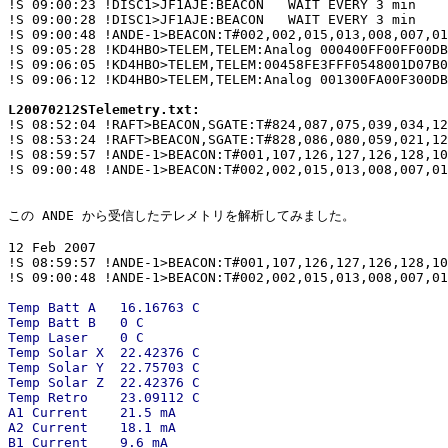
!S 09:00:23 !DISC1>JF1AJE:BEACON   WAIT EVERY 3 min

!S 09:00:28 !DISC1>JF1AJE:BEACON   WAIT EVERY 3 min

!S 09:00:48 !ANDE-1>BEACON:T#002,002,015,013,008,007,01
!S 09:05:28 !KD4HBO>TELEM,TELEM:Analog 000400FF00FF00DB
!S 09:06:05 !KD4HBO>TELEM,TELEM:00458FE3FFF0548001D07B0
!S 09:06:12 !KD4HBO>TELEM,TELEM:Analog 001300FA00F300DB
L20070212STelemetry.txt:

!S 08:52:04 !RAFT>BEACON,SGATE:T#824,087,075,039,034,12
!S 08:53:24 !RAFT>BEACON,SGATE:T#828,086,080,059,021,12
!S 08:59:57 !ANDE-1>BEACON:T#001,107,126,127,126,128,10
!S 09:00:48 !ANDE-1>BEACON:T#002,002,015,013,008,007,01
この ANDE から受信したテレメトリを解析してみました。

12 Feb 2007

!S 08:59:57 !ANDE-1>BEACON:T#001,107,126,127,126,128,10
Temp Batt A   16.16763 C

Temp Batt B   0 C

Temp Laser    0 C

Temp Solar X  22.42376 C

Temp Solar Y  22.75703 C

Temp Solar Z  22.42376 C

Temp Retro    23.09112 C

A1 Current    21.5 mA

A2 Current    18.1 mA

B1 Current    9.6 mA
