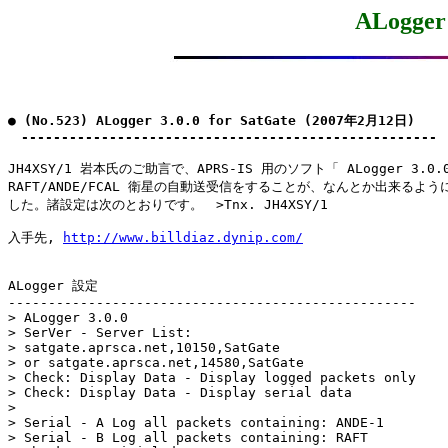
ALogger 
● (No.523) ALogger 3.0.0 for SatGate (2007年2月12日)

　----------------------------------------------------
JH4XSY/1 岩本氏のご助言で、APRS-IS 用のソフト「 ALogger 3.0.
RAFT/ANDE/FCAL 衛星の自動送受信をすることが、なんとか出来るように
した。諸設定は次のとおりです。　>Tnx. JH4XSY/1

入手先, 
http://www.billdiaz.dynip.com/
ALogger 設定

---------------------------------------------------

> ALogger 3.0.0

> SerVer - Server List:

> satgate.aprsca.net,10150,SatGate

> or satgate.aprsca.net,14580,SatGate

> Check: Display Data - Display logged packets only

> Check: Display Data - Display serial data

> 

> Serial - A Log all packets containing: ANDE-1

> Serial - B Log all packets containing: RAFT
