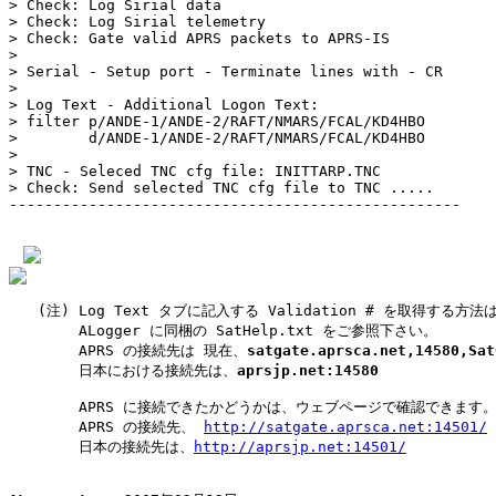
> Check: Log Sirial data

> Check: Log Sirial telemetry

> Check: Gate valid APRS packets to APRS-IS

> 

> Serial - Setup port - Terminate lines with - CR

> 

> Log Text - Additional Logon Text:

> filter p/ANDE-1/ANDE-2/RAFT/NMARS/FCAL/KD4HBO

>        d/ANDE-1/ANDE-2/RAFT/NMARS/FCAL/KD4HBO

> 

> TNC - Seleced TNC cfg file: INITTARP.TNC

> Check: Send selected TNC cfg file to TNC .....

---------------------------------------------------

　　(注) Log Text タブに記入する Validation # を取得する方法は
　　 　  ALogger に同梱の SatHelp.txt をご参照下さい。

　　 　  APRS の接続先は 現在、
satgate.aprsca.net,14580,Sat
　　 　  日本における接続先は、
aprsjp.net:14580
　　 　  APRS に接続できたかどうかは、ウェブページで確認できます。
　　 　  APRS の接続先、 
http://satgate.aprsca.net:14501/
　　 　  日本の接続先は、
http://aprsjp.net:14501/