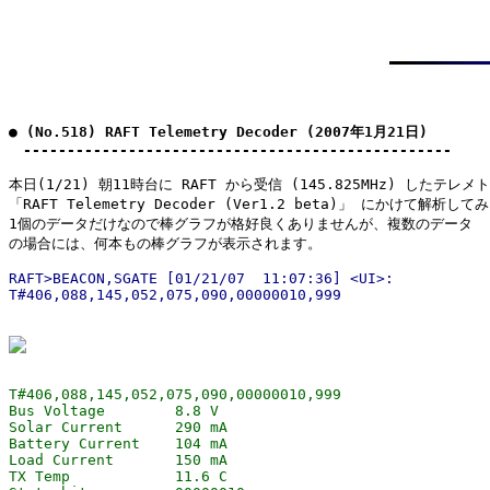
● (No.518) RAFT Telemetry Decoder (2007年1月21日)

　-------------------------------------------------
本日(1/21) 朝11時台に RAFT から受信 (145.825MHz) したテレメト
「RAFT Telemetry Decoder (Ver1.2 beta)」 にかけて解析して
1個のデータだけなので棒グラフが格好良くありませんが、複数のデータ

RAFT>BEACON,SGATE [01/21/07  11:07:36] <UI>:

T#406,088,145,052,075,090,00000010,999

Bus Voltage        8.8 V

Solar Current      290 mA

Battery Current    104 mA

Load Current       150 mA

TX Temp            11.6 C
