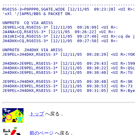
-------------------------------------------------------
RS0ISS-3>P0PPP0,SGATE,WIDE [12/11/05  09:23:28] <UI R>:

'vXl '/]APRS/BBS & PACKET ON.

UNPROTO  CQ VIA ARISS

JE9PEL>CQ,RS0ISS-3* [12/11/05  09:26:09] <UI R>:

JA4NA>CQ,RS0ISS-3* [12/11/05  09:26:22] <UI R>:

JA1UKI>CQ,RS0ISS-3* [12/11/05  09:27:40] <UI R>:cq de j
JH4DHX>CQ,RS0ISS-3* [12/11/05  09:27:50] <UI R>:

UNPROTO  JH4DHX VIA ARISS

JE9PEL>JH4DHX,RS0ISS-3* [12/11/05  09:28:29] <UI R>:YOK
JH4DHX>JE9PEL,RS0ISS-3* [12/11/05  09:29:43] <UI R>:599

JH4DHX>JE9PEL,RS0ISS-3* [12/11/05  09:30:22] <UI R>:QSL

JH4DHX>JE9PEL,RS0ISS-3* [12/11/05  09:30:40] <UI R>:TU

JE9PEL>JH4DHX,RS0ISS-3* [12/11/05  09:30:48] <UI R>:OK 
JH4DHX>JE9PEL,RS0ISS-3* [12/11/05  09:30:53] <UI R>:73

トップ
へ戻る．
前のページ
へ戻る．