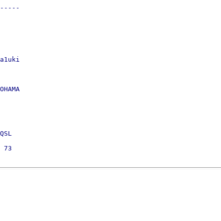
-----

a1uki

OHAMA

QSL
