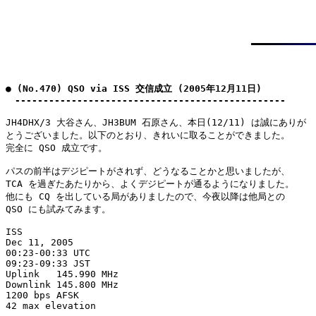
● (No.470) QSO via ISS 交信成立 (2005年12月11日)

　------------------------------------------------
JH4DHX/3 大谷さん、JH3BUM 石原さん、本日(12/11) は誠にありが

とうございました。以下のとおり、きれいに取ることができました。

完全に QSO 成立です。

パスの前半はデジピートがされず、どうなることかと思いましたが、

TCA を過ぎたあたりから、よくデジピートが通るようになりました。

他にも CQ を出している局がありましたので、今夜以降は他局との

QSO にも試みてみます。

ISS

Dec 11, 2005

00:23-00:33 UTC

09:23-09:33 JST

Uplink   145.990 MHz

Downlink 145.800 MHz

1200 bps AFSK
