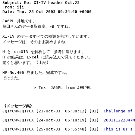
Subject: Re: XI-IV header Oct.23

From: iji

Date: Thu, 23 Oct 2003 09:34:40 +0900
JA6PL 井地です。

脇田さんのデータ取得率、FB ですね。

XI-IV のデータすべての種類を包含しています。

メッセージは、そのまま読めますね。

H と xic013 を解析して、参考に送ります。

H の結果は、Excel に読み込んで見てください。

驚くと思います。 (上記)

HP-No.406 見ました。完成ですね。

ではまた。

　　　　　　　　> Tnx. JA6PL from JE9PEL

《メッセージ集》

JQ1YCW>JQ1YCX [23-Oct-03  06:38:12] [UI]: 
Challenge of 
JQ1YCW>JQ1YCX [24-Oct-03  06:18:19] [UI]: 
200111222047M
JQ1YCW>JQ1YCX [25-Oct-03  05:55:48] [UI]: 
This is UT's 