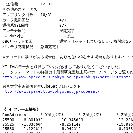
　送信機		12.0℃

その他のステータス

アップリンク回数	16/31

カメラ撮影回数		4/7

通信系SEL回数		0/7

アンテナ展開		展開完了

CW duty比		0.3以上

OBCリセット要因		通常（リセットしていないか，放射線などによる不慮のリセット）

バッテリ充電状況	急速充電中

※デコードに誤りがある場合は，ありえない値を出す場合もありますのでご
XI-IVのデータを取得していただきましてありがとうございました。

http://www.space.t.u-tokyo.ac.jp/nlab_gs/satelliteinfo_
http://www.space.t.u-tokyo.ac.jp/cubesat/
《 H フレーム解析》