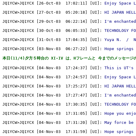
JQ1YCW>JQ1YCX [26-Oct-03  17:02:11] [UI]: 
Enjoy Space L
JQ1YCW>JQ1YCX [27-Oct-03  05:20:18] [UI]: 
HI JAPAN HEL
JQ1YCW>JQ1YCX [29-Oct-03  06:22:14] [UI]: 
I'm enchanted
JQ1YCW>JQ1YCX [30-Oct-03  06:05:33] [UI]: 
TECHNOLOGY FO
JQ1YCW>JQ1YCX [31-Oct-03  17:04:35] [UI]: 
Yuya N.  /  N
JQ1YCW>JQ1YCX [03-Nov-03  06:27:22] [UI]: 
Hope springs 
本日(11/4)夕方５時台の XI-IV は、Hフレームと 今までのメッセー
JQ1YCW>JQ1YCX [04-Nov-03  17:24:37] [UI]: 
This is UT's 
JQ1YCW>JQ1YCX [04-Nov-03  17:24:57] [UI]: 
Enjoy Space L
JQ1YCW>JQ1YCX [04-Nov-03  17:25:27] [UI]: 
HI JAPAN HEL
JQ1YCW>JQ1YCX [04-Nov-03  17:27:47] [UI]: 
I'm enchanted
JQ1YCW>JQ1YCX [04-Nov-03  17:30:35] [UI]: 
TECHNOLOGY FO
JQ1YCW>JQ1YCX [04-Nov-03  17:31:05] [UI]: 
Hope you enjo
JQ1YCW>JQ1YCX [04-Nov-03  17:31:20] [UI]: 
May force be 
JQ1YCW>JQ1YCX [04-Nov-03  17:31:59] [UI]: 
Hope springs 