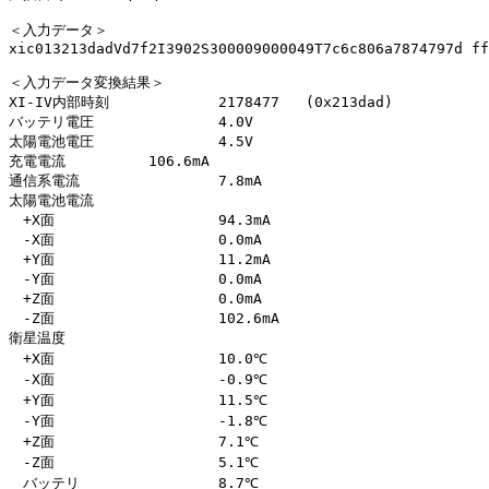
＜入力データ＞

xic013213dadVd7f2I3902S300009000049T7c6c806a7874797d ff9
＜入力データ変換結果＞

XI-IV内部時刻		2178477   (0x213dad)

バッテリ電圧		4.0V

太陽電池電圧		4.5V

充電電流		106.6mA

通信系電流		7.8mA

太陽電池電流

　+X面			94.3mA

　-X面			0.0mA

　+Y面			11.2mA

　-Y面			0.0mA

　+Z面			0.0mA

　-Z面			102.6mA

衛星温度

　+X面			10.0℃

　-X面			-0.9℃

　+Y面			11.5℃

　-Y面			-1.8℃

　+Z面			7.1℃

　-Z面			5.1℃

　バッテリ		8.7℃
