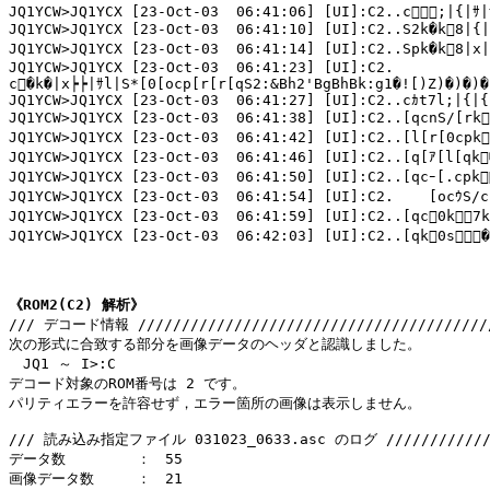
JQ1YCW>JQ1YCX [23-Oct-03  06:41:06] [UI]:C2..c;|{|ｻ|
JQ1YCW>JQ1YCX [23-Oct-03  06:41:10] [UI]:C2..S2k�k8|{
JQ1YCW>JQ1YCX [23-Oct-03  06:41:14] [UI]:C2..Spk�k8|x
JQ1YCW>JQ1YCX [23-Oct-03  06:41:23] [UI]:C2.

c�k�|x┝┝|ｻl|S*[0[ocp[r[r[qS2:&Bh2'BgBhBk:g1�![)Z)�)�)�)
JQ1YCW>JQ1YCX [23-Oct-03  06:41:27] [UI]:C2..cｶt7l;|{|{
JQ1YCW>JQ1YCX [23-Oct-03  06:41:38] [UI]:C2..[qcnS/[rk
JQ1YCW>JQ1YCX [23-Oct-03  06:41:42] [UI]:C2..[l[r[0cpk
JQ1YCW>JQ1YCX [23-Oct-03  06:41:46] [UI]:C2..[q[ｱ[l[qk
JQ1YCW>JQ1YCX [23-Oct-03  06:41:50] [UI]:C2..[qcｰ[.cpk
JQ1YCW>JQ1YCX [23-Oct-03  06:41:54] [UI]:C2.	[ocｳS/cps�Bk:hJ�J�R佖曻猪ｫ!T1�9�1�: 1�1�1�!T!X)V)Y!W!T!.!.

JQ1YCW>JQ1YCX [23-Oct-03  06:41:59] [UI]:C2..[qc0k7
JQ1YCW>JQ1YCX [23-Oct-03  06:42:03] [UI]:C2..[qk0s
《ROM2(C2) 解析》

/// デコード情報 /////////////////////////////////////////
次の形式に合致する部分を画像データのヘッダと認識しました。

　JQ1 ～ I>:C

デコード対象のROM番号は 2 です。

パリティエラーを許容せず，エラー箇所の画像は表示しません。

/// 読み込み指定ファイル 031023_0633.asc のログ ////////////
データ数　　　　　：　55

画像データ数　　　：　21
