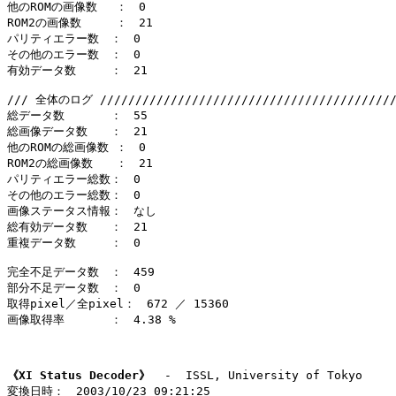
他のROMの画像数 　：　0

ROM2の画像数　　　：　21

パリティエラー数　：　0

その他のエラー数　：　0

有効データ数　　　：　21

/// 全体のログ //////////////////////////////////////////
総データ数　　　　：　55

総画像データ数　　：　21

他のROMの総画像数 ：　0

ROM2の総画像数　　：　21

パリティエラー総数：　0

その他のエラー総数：　0

画像ステータス情報：　なし

総有効データ数　　：　21

重複データ数　　　：　0

完全不足データ数　：　459

部分不足データ数　：　0

取得pixel／全pixel：　672 ／ 15360

画像取得率　　　　：　4.38 %

《XI Status Decoder》
  -  ISSL, University of Tokyo

変換日時：　2003/10/23 09:21:25
