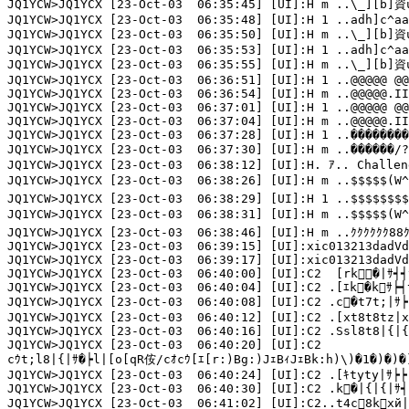
JQ1YCW>JQ1YCX [23-Oct-03  06:35:45] [UI]:H m ..\_][b]資u
JQ1YCW>JQ1YCX [23-Oct-03  06:35:48] [UI]:H 1 ..adh]c^aa
JQ1YCW>JQ1YCX [23-Oct-03  06:35:50] [UI]:H m ..\_][b]資u
JQ1YCW>JQ1YCX [23-Oct-03  06:35:53] [UI]:H 1 ..adh]c^aa
JQ1YCW>JQ1YCX [23-Oct-03  06:35:55] [UI]:H m ..\_][b]資u
JQ1YCW>JQ1YCX [23-Oct-03  06:36:51] [UI]:H 1 ..@@@@@ @@
JQ1YCW>JQ1YCX [23-Oct-03  06:36:54] [UI]:H m ..@@@@@.II
JQ1YCW>JQ1YCX [23-Oct-03  06:37:01] [UI]:H 1 ..@@@@@ @@
JQ1YCW>JQ1YCX [23-Oct-03  06:37:04] [UI]:H m ..@@@@@.II
JQ1YCW>JQ1YCX [23-Oct-03  06:37:28] [UI]:H 1 ..��������
JQ1YCW>JQ1YCX [23-Oct-03  06:37:30] [UI]:H m ..������/???
JQ1YCW>JQ1YCX [23-Oct-03  06:38:12] [UI]:H. ｱ.. Challen
JQ1YCW>JQ1YCX [23-Oct-03  06:38:26] [UI]:H m ..$$$$$(W^@@````
JQ1YCW>JQ1YCX [23-Oct-03  06:38:29] [UI]:H 1 ..$$$$$$$$
JQ1YCW>JQ1YCX [23-Oct-03  06:38:31] [UI]:H m ..$$$$$(W^@@````
JQ1YCW>JQ1YCX [23-Oct-03  06:38:46] [UI]:H m ..ｸｸｸｸｸｸ88ｸｸｸｸ
JQ1YCW>JQ1YCX [23-Oct-03  06:39:15] [UI]:xic013213dadVd
JQ1YCW>JQ1YCX [23-Oct-03  06:39:17] [UI]:xic013213dadVd
JQ1YCW>JQ1YCX [23-Oct-03  06:40:00] [UI]:C2  [rk�|ｻ┥┥
JQ1YCW>JQ1YCX [23-Oct-03  06:40:04] [UI]:C2 .[ｴk�kｻ┝┥t
JQ1YCW>JQ1YCX [23-Oct-03  06:40:08] [UI]:C2 .c�t7t;|ｻ┝
JQ1YCW>JQ1YCX [23-Oct-03  06:40:12] [UI]:C2 .[xt8t8tz|x|
JQ1YCW>JQ1YCX [23-Oct-03  06:40:16] [UI]:C2 .Ssl8t8|{|{┝
JQ1YCW>JQ1YCX [23-Oct-03  06:40:20] [UI]:C2 

cｳt;l8|{|ｻ�┝l|[o[qR侒/cｵcｳ[ｴ[r:)Bg:)JｪBｨJｪBk:h)\)�1�)�)�)
JQ1YCW>JQ1YCX [23-Oct-03  06:40:24] [UI]:C2 .[ｷtyty|ｻ┝┝|
JQ1YCW>JQ1YCX [23-Oct-03  06:40:30] [UI]:C2 .k�|{|{|ｻ┥
JQ1YCW>JQ1YCX [23-Oct-03  06:41:02] [UI]:C2..t4c8kxй|