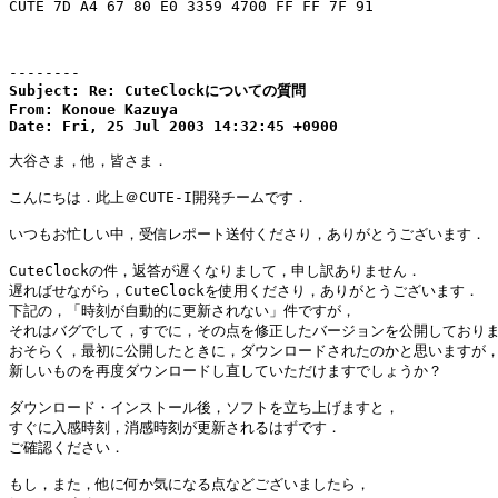
CUTE 7D A4 67 80 E0 3359 4700 FF FF 7F 91

--------
Subject: Re: CuteClockについての質問

From: Konoue Kazuya

Date: Fri, 25 Jul 2003 14:32:45 +0900
大谷さま，他，皆さま．

こんにちは．此上＠CUTE-I開発チームです．

いつもお忙しい中，受信レポート送付くださり，ありがとうございます．

CuteClockの件，返答が遅くなりまして，申し訳ありません．

遅ればせながら，CuteClockを使用くださり，ありがとうございます．

下記の，「時刻が自動的に更新されない」件ですが，

それはバグでして，すでに，その点を修正したバージョンを公開しておりま
おそらく，最初に公開したときに，ダウンロードされたのかと思いますが，
新しいものを再度ダウンロードし直していただけますでしょうか？

ダウンロード・インストール後，ソフトを立ち上げますと，

すぐに入感時刻，消感時刻が更新されるはずです．

ご確認ください．

もし，また，他に何か気になる点などございましたら，
