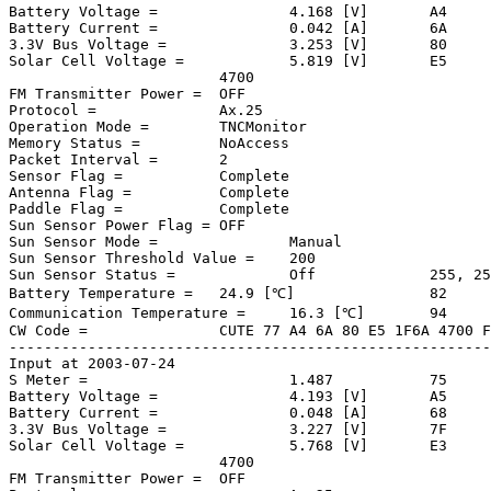
Battery Voltage =		4.168 [V]	A4

Battery Current =		0.042 [A]	6A

3.3V Bus Voltage =		3.253 [V]	80

			4700

FM Transmitter Power =	OFF

Protocol =		Ax.25

Operation Mode =	TNCMonitor

Memory Status =		NoAccess

Packet Interval =	2

Sensor Flag =		Complete

Antenna Flag =		Complete

Paddle Flag =		Complete

Sun Sensor Power Flag =	OFF

Sun Sensor Mode =		Manual

Sun Sensor Threshold Value =	200

Sun Sensor Status =		Off		255, 255

Battery Temperature =	24.9 [℃]		82

Communication Temperature =	16.3 [℃]	94

CW Code = 		CUTE 77 A4 6A 80 E5 1F6A 4700 FF FF 82 94

-------------------------------------------------------
Input at 2003-07-24

S Meter =			1.487		75

Battery Voltage =		4.193 [V]	A5

Battery Current =		0.048 [A]	68

3.3V Bus Voltage =		3.227 [V]	7F

			4700

FM Transmitter Power =	OFF
