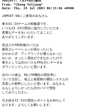
Subject: 7月24日の運用

From: "Cheng Yuliang"

Date: Thu, 24 Jul 2003 06:33:46 +0900
JAMSAT-bbにご参加のみなさん

東大XI-IVチームの程毓梁です。

いつもXI-IVの受信に協力していただき、

貴重なデータをいただいてまことに

ありがとうございます。

先ほどの5時前後のパスは

最高エレベーションが高かったにも

かかわらず、アップリンクが通らなかった

せいか、まったく受信ができなかったので、

東大としては次のパスもFMを行いデータを

ダウンリンクしたいと思います。

次のパス彼は、特にFM通信の受信率に

ついて注目し、地上と衛星側の通信システムの

見直しの材料にしたいと思います。みなさん

ももしよろしかったら次のパスで受信

してみてください。

引き続きXI-IVの受信レポートをお待ちして

おります。よろしくお願いします。
