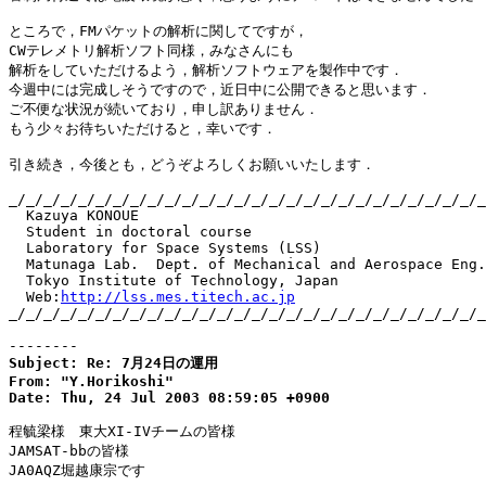
ところで，FMパケットの解析に関してですが，

CWテレメトリ解析ソフト同様，みなさんにも

解析をしていただけるよう，解析ソフトウェアを製作中です．

今週中には完成しそうですので，近日中に公開できると思います．

ご不便な状況が続いており，申し訳ありません．

もう少々お待ちいただけると，幸いです．

引き続き，今後とも，どうぞよろしくお願いいたします．

_/_/_/_/_/_/_/_/_/_/_/_/_/_/_/_/_/_/_/_/_/_/_/_/_/_/_/_
  Kazuya KONOUE

  Student in doctoral course

  Laboratory for Space Systems (LSS)

  Matunaga Lab.  Dept. of Mechanical and Aerospace Eng.

  Tokyo Institute of Technology, Japan

  Web:
http://lss.mes.titech.ac.jp
_/_/_/_/_/_/_/_/_/_/_/_/_/_/_/_/_/_/_/_/_/_/_/_/_/_/_/_
--------
Subject: Re: 7月24日の運用

From: "Y.Horikoshi"

Date: Thu, 24 Jul 2003 08:59:05 +0900
程毓梁様　東大XI-IVチームの皆様

JAMSAT-bbの皆様

JA0AQZ堀越康宗です
