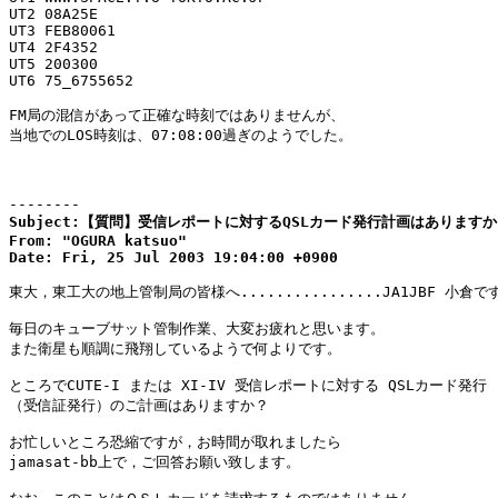
UT2 08A25E

UT3 FEB80061

UT4 2F4352

UT5 200300

UT6 75_6755652

FM局の混信があって正確な時刻ではありませんが、

当地でのLOS時刻は、07:08:00過ぎのようでした。

--------
Subject:【質問】受信レポートに対するQSLカード発行計画はありますか
From: "OGURA katsuo"

Date: Fri, 25 Jul 2003 19:04:00 +0900
東大，東工大の地上管制局の皆様へ................JA1JBF 小倉です
毎日のキューブサット管制作業、大変お疲れと思います。

また衛星も順調に飛翔しているようで何よりです。

ところでCUTE-I または XI-IV 受信レポートに対する QSLカード発行

（受信証発行）のご計画はありますか？

お忙しいところ恐縮ですが，お時間が取れましたら

jamasat-bb上で，ご回答お願い致します。
