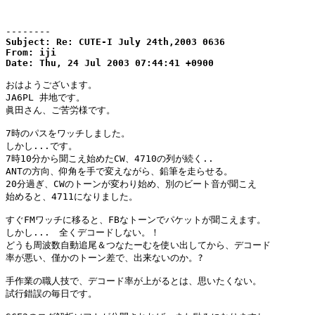
--------
Subject: Re: CUTE-I July 24th,2003 0636

From: iji

Date: Thu, 24 Jul 2003 07:44:41 +0900
おはようございます。

JA6PL 井地です。

眞田さん、ご苦労様です。

7時のパスをワッチしました。

しかし...です。

7時10分から聞こえ始めたCW、4710の列が続く..

ANTの方向、仰角を手で変えながら、鉛筆を走らせる。

20分過ぎ、CWのトーンが変わり始め、別のビート音が聞こえ

始めると、4711になりました。

すぐFMワッチに移ると、FBなトーンでパケットが聞こえます。

しかし...　全くデコードしない。！

どうも周波数自動追尾＆つなたーむを使い出してから、デコード

率が悪い、僅かのトーン差で、出来ないのか。?

手作業の職人技で、デコード率が上がるとは、思いたくない。

試行錯誤の毎日です。
