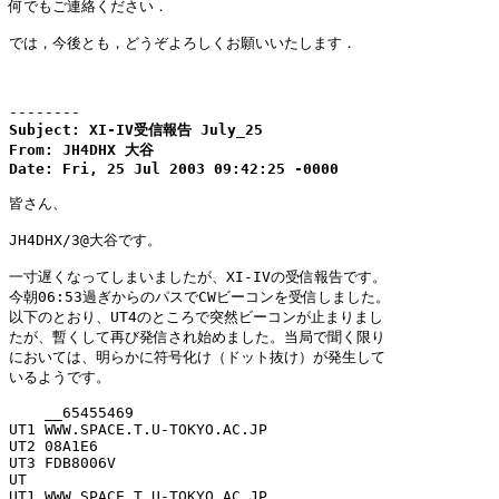
何でもご連絡ください．

では，今後とも，どうぞよろしくお願いいたします．

--------
Subject: XI-IV受信報告 July_25

From: JH4DHX 大谷

Date: Fri, 25 Jul 2003 09:42:25 -0000
皆さん、

JH4DHX/3@大谷です。

一寸遅くなってしまいましたが、XI-IVの受信報告です。

今朝06:53過ぎからのパスでCWビーコンを受信しました。

以下のとおり、UT4のところで突然ビーコンが止まりまし

たが、暫くして再び発信され始めました。当局で聞く限り

においては、明らかに符号化け（ドット抜け）が発生して

いるようです。

    __65455469

UT1 WWW.SPACE.T.U-TOKYO.AC.JP

UT2 08A1E6

UT3 FDB8006V

UT

UT1 WWW.SPACE.T.U-TOKYO.AC.JP
