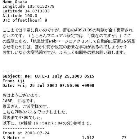
Name Osaka 

Longitude 135.6152778 

Latitude 34.8713333 

Altitude 100.0 

UTC offset[hour] 9 

ここまでは非常に良いのですが、肝心のAOS/LOSの時刻が全く更新され

ないのです。（もちろんマニュアル設定では、可能なのですが。）ここ

の説明にある、｢軌道計算Webページにアクセスして自動的に更新｣を満足

させるためには、ほかに何か設定の必要な事項があるのでしょうか？

お忙しいなか大変恐縮ですが、よろしく御回答の程お願い致します。

--------
Subject: Re: CUTE-I July 25,2003 0515

From: iji 
Date: Fri, 25 Jul 2003 07:56:06 +0900
おはようございます。

JA6PL 井地です。

眞田さん、ご苦労様です。

こちら7時のパスをワッチしました。

最後まで4700でした。

以下に、CW解析（6：54と7：04の分)参考まで。

-----------------

Input at 2003-07-24

S Meter =			1.512		77
