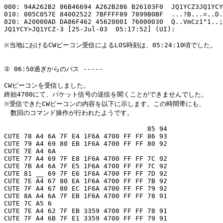
000: 94A262B2 86B46694 A262B286 B26103F0  JQ1YCZ3JQ1YCY
010: 005C057E 84002522 7BFFFF89 7899B0BF  ...?B...=..D.
020: A20000AD DA86F462 45620001 76000030  Q..VmCz1"1..;
JQ1YCY>JQ1YCZ-3 [25-Jul-03  05:17:52] (UI):

※当地におけるCWビーコン受信によるLOS時刻は、05:24:10頃でした。

② 06:50過ぎからのパス -----

CWビーコンを受信しました。

終始4700にて、パケット信号の送信を聞くことができませんでした。

※受信できたCWビーコンの内容を以下に示します。この時間帯にも、

　数回のコマンド操作が行われたようです。

                                    85 94

CUTE 78 A4 6A 7F E4 1F6A 4700 FF FF 86 93

CUTE 79 A4 69 80 EB 1F6A 4700 FF FF 80 92

CUTE 7E A4 6A

CUTE 77 A4 69 7F E8 1F6A 4700 FF FF 7C 92

CUTE 7B A4 6A 7F E5 1F6A 4700 FF FF 7C 92

CUTE 81 __ 69 7F E6 1F6A 4700 FF FF 7D 92

CUTE 7E A4 67 80 EA 1F6A 4700 FF FF 7B 92

CUTE 7F A4 67 80 EC 1F6A 4700 FF FF 79 92

CUTE 8A A4 6A 7F EB 1F6A 4700 FF FF 78 91

CUTE 7C A5 6

CUTE 7E A4 62 7F EB 3359 4700 FF FF 78 91

CUTE 7F A4 6B 7F E1 3359 4700 FF FF 79 91
