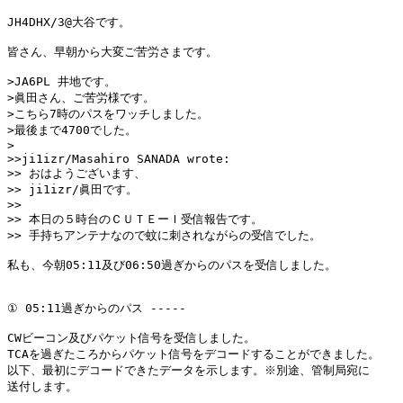
JH4DHX/3@大谷です。

皆さん、早朝から大変ご苦労さまです。

>JA6PL 井地です。

>眞田さん、ご苦労様です。

>こちら7時のパスをワッチしました。

>最後まで4700でした。

>

>>ji1izr/Masahiro SANADA wrote:

>> おはようございます、

>> ji1izr/眞田です。

>> 

>> 本日の５時台のＣＵＴＥーＩ受信報告です。

>> 手持ちアンテナなので蚊に刺されながらの受信でした。

私も、今朝05:11及び06:50過ぎからのパスを受信しました。

① 05:11過ぎからのパス -----

CWビーコン及びパケット信号を受信しました。

TCAを過ぎたころからパケット信号をデコードすることができました。

以下、最初にデコードできたデータを示します。※別途、管制局宛に

送付します。
