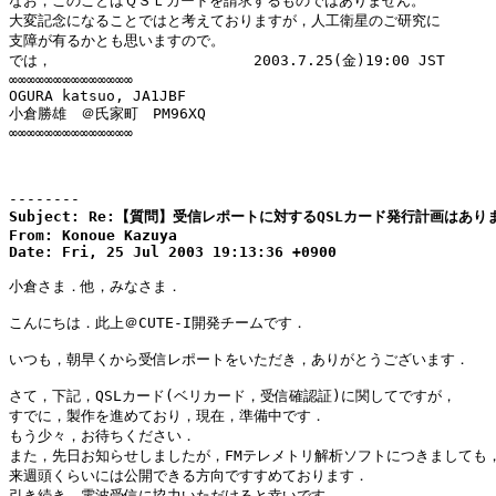
なお，このことはＱＳＬカードを請求するものではありません。

大変記念になることではと考えておりますが，人工衛星のご研究に

支障が有るかとも思いますので。

では，　　　　　　　　　　　　　　2003.7.25(金)19:00 JST

∞∞∞∞∞∞∞∞∞∞∞∞∞∞

OGURA katsuo, JA1JBF

小倉勝雄　＠氏家町　PM96XQ

∞∞∞∞∞∞∞∞∞∞∞∞∞∞

--------
Subject: Re:【質問】受信レポートに対するQSLカード発行計画はありま
From: Konoue Kazuya

Date: Fri, 25 Jul 2003 19:13:36 +0900
小倉さま．他，みなさま．

こんにちは．此上＠CUTE-I開発チームです．

いつも，朝早くから受信レポートをいただき，ありがとうございます．

さて，下記，QSLカード(ベリカード，受信確認証)に関してですが，

すでに，製作を進めており，現在，準備中です．

もう少々，お待ちください．

また，先日お知らせしましたが，FMテレメトリ解析ソフトにつきましても，
来週頭くらいには公開できる方向ですすめております．

引き続き，電波受信に協力いただけると幸いです．
