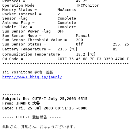
Protocol =			Ax.25

Operation Mode =		TNCMonitor

Memory Status =		NoAccess

Packet Interval =	2

Sensor Flag =		Complete

Antenna Flag =		Complete

Paddle Flag =		Complete

Sun Sensor Power Flag =	OFF

Sun Sensor Mode =		Manual

Sun Sensor Threshold Value =	200

Sun Sensor Status =		Off		255, 255

Battery Temperature =	23.5 [℃]		85

Communication Temperature =	18.2 [℃]		90

CW Code = 		CUTE 75 A5 68 7F E3 3359 4700 FF FF 85 90

-------------------------------------------------------
http://www1.bbiq.jp/ja6pl/
--------
Subject: Re: CUTE-I July 25,2003 0515

From: JH4DHX 大谷

Date: Fri, 25 Jul 2003 00:51:25 -0000
----- CUTE-I 受信報告 -----

眞田さん、井地さん、おはようございます。
