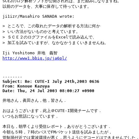
SCE2のログ解析ソフトが公開されれば、また励みになりますね。

以前のデータを、大事に保存して待っています。

ji1izr/Masahiro SANADA wrote:

> ところで、この取れたデータの解析する方法に何か

> いい方法がないものかと考えています。

> ＳＣＥ２のログファイルをExcelで読み込んで、

> 加工を試みていますが、なかなかうまくいきませんね。

http://www1.bbiq.jp/ja6pl/
--------
Subject: Re: CUTE-I July 24th,2003 0636

From: Konoue Kazuya

Date: Thu, 24 Jul 2003 08:00:27 +0900
井地さん，眞田さん，他，皆さん．

おはようございます．此上＠CUTE-I開発チームです．

いつもお世話になっています．

本日も，朝早くより受信レポート，ありがとうございます．

今朝も５時，７時のパスでFMパケット送信を試みましたが，

管制局付近では電波環境が悪く，思うようにデコードはできませんでした．