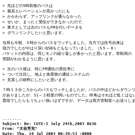
> 先ほどの5時前後のパスは

> 最高エレベーションが高かったにも

> かかわらず、アップリンクが通らなかった

> せいか、まったく受信ができなかったので、

> 東大としては次のパスもFMを行いデータを

> ダウンリンクしたいと思います。

当局も今朝、５時からのパスをワッチしました。当方では信号自身は

強力でしたがやはり深いQSBをともなっていました。（S５～８）

パケットの内容は、同じモノの繰り返しが多かったと思います。管制局の

苦闘がわかるように思います。

> 次のパス彼は、特にFM通信の受信率に

> ついて注目し、地上と衛星側の通信システムの

> 見直しの材料にしたいと思います。

７時１３分ころからのパスもワッチしましたが、パスの中ほどからダウンリ
がありましたが、S1～２程度の弱いものでした。仰角はそれほど低くはない
普段でしたらもうちょい強いはずですが。データは両方管制室へお送りしま
--------
Subject: Re: CUTE-I July 24th,2003 0636

From: "大谷芳充"

Date: Thu, 24 Jul 2003 00:39:53 -0000