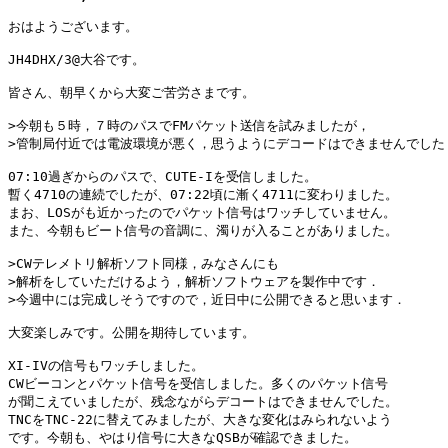
おはようございます。

JH4DHX/3@大谷です。

皆さん、朝早くから大変ご苦労さまです。

>今朝も５時，７時のパスでFMパケット送信を試みましたが，

>管制局付近では電波環境が悪く，思うようにデコードはできませんでした..
07:10過ぎからのパスで、CUTE-Iを受信しました。

暫く4710の連続でしたが、07:22頃に漸く4711に変わりました。

まお、LOSがも近かったのでパケット信号はワッチしていません。

また、今朝もビート信号の音調に、濁りが入ることがありました。

>CWテレメトリ解析ソフト同様，みなさんにも

>解析をしていただけるよう，解析ソフトウェアを製作中です．

>今週中には完成しそうですので，近日中に公開できると思います．

大変楽しみです。公開を期待しています。

XI-IVの信号もワッチしました。

CWビーコンとパケット信号を受信しました。多くのパケット信号

が聞こえていましたが、残念ながらデコートはできませんでした。

TNCをTNC-22に替えてみましたが、大きな変化はみられないよう

です。今朝も、やはり信号に大きなQSBが確認できました。
