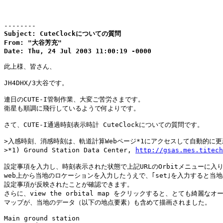
--------
Subject: CuteClockについての質問

From: "大谷芳充"

Date: Thu, 24 Jul 2003 11:00:19 -0000
此上様、皆さん、

JH4DHX/3大谷です。

連日のCUTE-I管制作業、大変ご苦労さまです。

衛星も順調に飛行しているようで何よりです。

さて、CUTE-I通過時刻表示時計 CuteClockについての質問です。

>入感時刻、消感時刻は、軌道計算Webページ*1にアクセスして自動的に更
>*1) Ground Station Data Center, 
http://gsas.mes.titech
設定事項を入力し、時刻表示された状態で上記URLのOrbitメニューに入り
web上から当地のロケーションを入力したうえで、｢set｣を入力すると当地
設定事項が反映されたことが確認できます。

さらに、view the orbital map をクリックすると、とても綺麗なオー
マップが、当地のデータ（以下の地点要素）も含めて描画されました。

Main ground station 
