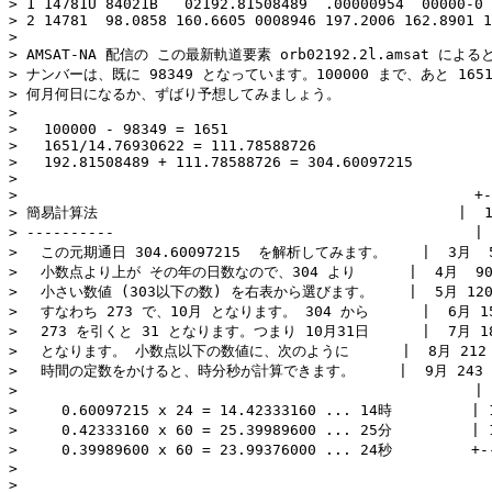
> 1 14781U 84021B   02192.81508489  .00000954  00000-0 
> 2 14781  98.0858 160.6605 0008946 197.2006 162.8901 1
>                                                      
> AMSAT-NA 配信の この最新軌道要素 orb02192.2l.amsat による
> ナンバーは、既に 98349 となっています。100000 まで、あと 1651
> 何月何日になるか、ずばり予想してみましょう。

> 

>   100000 - 98349 = 1651

>   1651/14.76930622 = 111.78588726

>   192.81508489 + 111.78588726 = 304.60097215

> 

>                                                    +-
> 簡易計算法                                         |  
> ----------                                         | 
> 　この元期通日 304.60097215  を解析してみます。    |  3月  59
> 　小数点より上が その年の日数なので、304 より      |  4月  90 (
> 　小さい数値 (303以下の数) を右表から選びます。    |  5月 120 (
> 　すなわち 273 で、10月 となります。 304 から      |  6月 151
> 　273 を引くと 31 となります。つまり 10月31日      |  7月 181
> 　となります。 小数点以下の数値に、次のように      |  8月 212 (2
> 　時間の定数をかけると、時分秒が計算できます。     |  9月 243 (2
>                                                    | 
>     0.60097215 x 24 = 14.42333160 ... 14時         | 
>     0.42333160 x 60 = 25.39989600 ... 25分         | 
>     0.39989600 x 60 = 23.99376000 ... 24秒         +--
> 

> 
