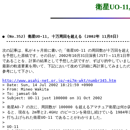
衛星UO-1
● (No.352) 衛星UO-11, 十万周回を超える (2002年 11月8日)

　-----------------------------------------------------
次の記事は、私が４ヶ月前に書いた「衛星UO-11 の周回数が十万回を超え
を予想した原稿です。その日が、2002年10月31日深夜(JST)～11月1日早朝
であることを、計算の結果として予想した訳ですが、ずばり的中していまし
最新の軌道要素を用いて、下記において改めて詳細に再計算してみましたの
参考にして下さい。

http://www.asahi-net.or.jp/~ei7m-wkt/numbr345.htm

> Date: Sun, 14 Jul 2002 18:21:59 +0900

> From: Mineo Wakita

> To: jamsat-bb

> Subject: UO-11 just 100000 on 31 Oct 2002

> 

> 衛星AO-7 の次に、周回数が 100000 を超えるアマチュア衛星は何か調
> ると、現在も 2m帯と2.4GHz のビーコンを発信し続けている 1984年3
> 打ち上げられた衛星UO-11 であることがわかりました。

> 

> UO-11
