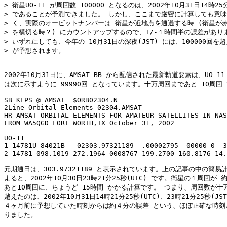
> 衛星UO-11 が周回数 100000 となるのは、2002年10月31日14時25分2
> であることが予測できました。 しかし、ここまで厳密に計算しても意味
> く、実際のオービットナンバーは 衛星が近地点を通過する時 (衛星が赤
> を横切る時？) にカウントアップするので、+/-１時間半の誤差がありま
> いずれにしても、今年の 10月31日の深夜(JST) には、100000回を超
> が予想されます。

2002年10月31日に、AMSAT-BB から配信された最新軌道要素は、UO-11
は次に示すように 99990回 となっています。十万周回まであと 10周回 
SB KEPS @ AMSAT  $ORB02304.N

2Line Orbital Elements 02304.AMSAT

HR AMSAT ORBITAL ELEMENTS FOR AMATEUR SATELLITES IN NAS
FROM WA5QGD FORT WORTH,TX October 31, 2002

UO-11

1 14781U 84021B   02303.97321189  .00002795  00000-0  3
2 14781 098.1019 272.1964 0008767 199.2700 160.8176 14.
元期通日は、303.97321189 と表示されています。上の記事の中の簡易計
よると、2002年10月30日23時21分25秒(UTC) です。衛星の１周回が 約
あと10周回に、ちょうど 15時間 かかる計算です。 つまり、周回数が十万
越えたのは、2002年10月31日14時21分25秒(UTC)、23時21分25秒(JST
４ヶ月前に予想していた時刻からは約４分の誤差 という、ほぼ正確な時刻と
りました。
