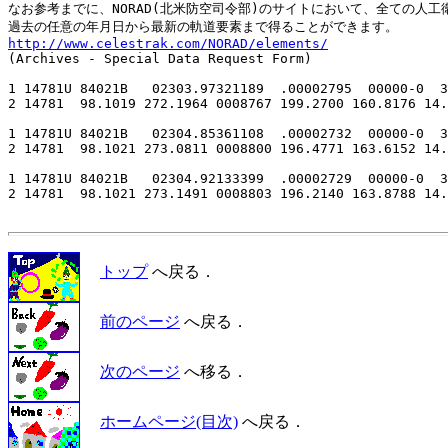
なお参考までに、NORAD(北米防空司令部)のサイトにおいて、全ての人工衛
http://www.celestrak.com/NORAD/elements/

(Archives - Special Data Request Form)

1 14781U 84021B   02303.97321189  .00002795  00000-0  3
2 14781  98.1019 272.1964 0008767 199.2700 160.8176 14.
1 14781U 84021B   02304.85361108  .00002732  00000-0  3
2 14781  98.1021 273.0811 0008800 196.4771 163.6152 14.
1 14781U 84021B   02304.92133399  .00002729  00000-0  3
2 14781  98.1021 273.1491 0008803 196.2140 163.8788 14.
トップ
へ戻る．
前のページ
へ戻る．
次のページ
へ移る．
ホームページ(目次)
へ戻る．