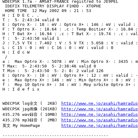
WDECPSK 1.7a - AMSAT-FRANCE registred to JE9PEL 

 IDEFIX TELEMETRY DISPLAY F1HDD - XTOPHE 

 HOME TIME  12 May 2002 09 : 21 : 53  

H : I D E C ､ . 

T :  5- 2:43:34 valid 0 

E : Optro X- : 10 : mV : Optro X+ : 146 : mV : valid : 
F : T Optro X- : 18.64 : .c : Temp Boitier X- : 16.84 :
H : T Bat X+ : 16.94 : .c : T Bat X- : 19.74 : .c : val
T :  5- 2:43:50 valid 1 

J : 7,5 V TX : 7.402 : V : 5 V TX : 5.058 : V : valid :
L : C 15 : 0 : mV : C 16 : 0 : mV : valid : 0 

H : I d c W 

 / 

a :  Max Optro X- : 5078 : mV : Min Optro X- : 3435 : m
T Max:  5- 2:43:50  5- 2:38:46 valid 0 

T Min :  5- 2:43:50  5- 2: 8: 2 valid 126

E : Optro X- : 10 : mV : Optro X+ : 12 : mV : valid : -
e :  Max Optro X+ : 146 : mV : Min Optro X+ : 0 : mV : 
f :  Moy 10 Optro X+ : 34 : mV : Moy orbite Optro X+ : 
H : I d e f i x 

WDECPSK log全文 (  2KB)　
http://www.ne.jp/asahi/hamradio
WDECPSK jpg画像 (201KB)　
http://www.ne.jp/asahi/hamradio
435.276 wav録音 ( 10MB)　
http://www.ne.jp/asahi/hamradio
435.276 mp3録音 (  2MB)　
http://www.ne.jp/asahi/hamradio
英文 My HomePage       　
http://www.ne.jp/asahi/hamradio
-------------------------------------------
