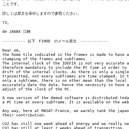
ことです。

詳しくは原文を添付しますので参照ください。

73,

de JA6BX 江崎

---------- 以下　F1HDD　のメール原文　------------

Dear om,

the home tile indicated in the frames is made to have a
stamping of the frames and subframes.

The internal clock of the IDEFIX is not very accurate a
therefore mandatory to include the PC time in order to 
drift of the internal clocks. As there is only a single
transmitted, not every subframes are time stamped. In t
only a subframe, there is no other mean than the local 
accurately date the data. hence the necessity to have a
adjust of the clock of the PC.

A new version of the demod software is distributed toda
a PC time at every subframe. It is available on the web
Any way, here at MASAT-France, we warmly tank the japan
their contribution.

CU2 has still one week ahead of energy and we really ne
CU1 has still at least 2 weeks ahead of transmitting.
