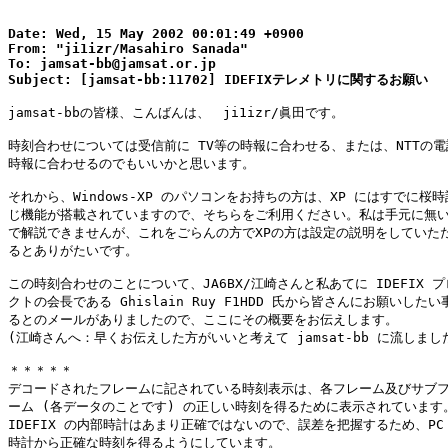
Date: Wed, 15 May 2002 00:01:49 +0900

From: "ji1izr/Masahiro Sanada"

To: jamsat-bb@jamsat.or.jp

jamsat-bbの皆様、こんばんは、　ji1izr/眞田です。

時刻合わせについては受信前に TV等の時報に合わせる、または、NTTの電
時報に合わせるのでもいいかと思います。

それから、Windows-XP のパソコンをお持ちの方は、XP にはすでに桜時
じ機能が搭載されていますので、そちらをご利用ください。私は手元に無い
で解説できませんが、これをごらんの方でXPの方は設定の説明をしていただ
るとありがたいです。

この時刻合わせのことについて、JA6BX/江崎さんと私あてに IDEFIX プ
クトの会長である Ghislain Ruy F1HDD 氏から皆さんにお願いしたい
るとのメールがありましたので、ここにその概要をお伝えします。

(江崎さんへ：早くお伝えした方がいいと考えて jamsat-bb に流しました
＊＊＊＊＊

デコードされたフレームに記されている時刻表示は、各フレーム及びサブフ
ーム (各データのことです) の正しい時刻を得るために表示されています。
IDEFIX の内部時計はあまり正確ではないので、誤差を把握するため、PC 
時計から正確な時刻を得るようにしています。
