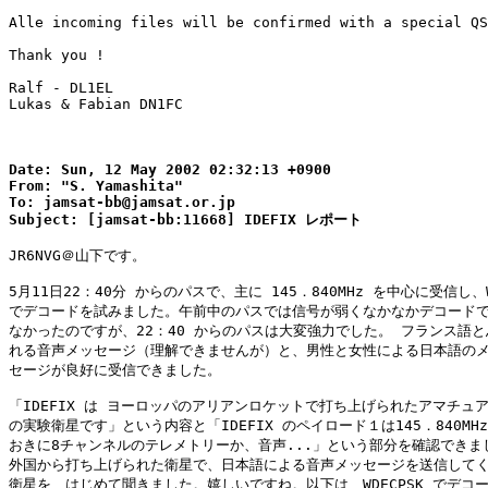
Alle incoming files will be confirmed with a special QS
Thank you !

Ralf - DL1EL

Lukas & Fabian DN1FC

Date: Sun, 12 May 2002 02:32:13 +0900

From: "S. Yamashita"

To: jamsat-bb@jamsat.or.jp

JR6NVG＠山下です。

5月11日22：40分 からのパスで、主に 145．840MHz を中心に受信し、WD
でデコードを試みました。午前中のパスでは信号が弱くなかなかデコードで
なかったのですが、22：40 からのパスは大変強力でした。 フランス語と
れる音声メッセージ（理解できませんが）と、男性と女性による日本語のメ
セージが良好に受信できました。

「IDEFIX は ヨーロッパのアリアンロケットで打ち上げられたアマチュア
の実験衛星です」という内容と「IDEFIX のペイロード１は145．840MHzで
おきに8チャンネルのテレメトリーか、音声...」という部分を確認できまし
外国から打ち上げられた衛星で、日本語による音声メッセージを送信してく
衛星を、はじめて聞きました。嬉しいですね。以下は、WDECPSK でデコー