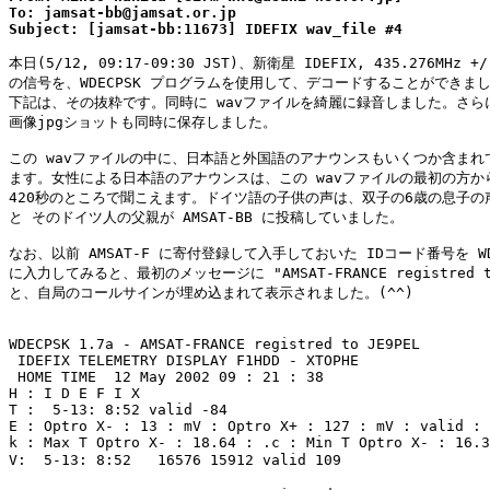
To: jamsat-bb@jamsat.or.jp

本日(5/12, 09:17-09:30 JST)、新衛星 IDEFIX, 435.276MHz +/-
の信号を、WDECPSK プログラムを使用して、デコードすることができまし
下記は、その抜粋です。同時に wavファイルを綺麗に録音しました。さらに
画像jpgショットも同時に保存しました。

この wavファイルの中に、日本語と外国語のアナウンスもいくつか含まれて
ます。女性による日本語のアナウンスは、この wavファイルの最初の方から
420秒のところで聞こえます。ドイツ語の子供の声は、双子の6歳の息子の声
と そのドイツ人の父親が AMSAT-BB に投稿していました。

なお、以前 AMSAT-F に寄付登録して入手しておいた IDコード番号を WDE
に入力してみると、最初のメッセージに "AMSAT-FRANCE registred to 
と、自局のコールサインが埋め込まれて表示されました。(^^)

WDECPSK 1.7a - AMSAT-FRANCE registred to JE9PEL 

 IDEFIX TELEMETRY DISPLAY F1HDD - XTOPHE 

 HOME TIME  12 May 2002 09 : 21 : 38  

H : I D E F I X 

T :  5-13: 8:52 valid -84 

E : Optro X- : 13 : mV : Optro X+ : 127 : mV : valid : 
k : Max T Optro X- : 18.64 : .c : Min T Optro X- : 16.3
V:  5-13: 8:52   16576 15912 valid 109 
