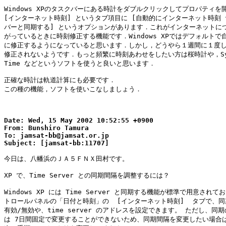
Windows XPのタスクバーにある時計をダブルクリックしてプロパティを開
[インターネット時刻] というタブ項目に [自動的にインターネット時刻 
バーと同期する] というオプションがあります．これがインターネットにつ
がっているときに時刻修正する機能です．Windows XPではデフォルトで自
に修正するようになっていると思います．しかし，どうやら１週間に１度し
修正されないようです．もっと頻繁に時刻あわせをしたい方は桜時計や，Syn
Time などというソフトを使うと良いと思います．

正確な時計は軌道計算にも必要です．

この種の機能，ソフトを使いこなしましょう．

Date: Wed, 15 May 2002 10:52:55 +0900

From: Bunshiro Tamura

To: jamsat-bb@jamsat.or.jp

今日は、八幡浜のＪＡ５ＦＮＸ田村です。

XP で、Time Server との同期間隔を調整するには？

Windows XP には Time Server と同期する機能が標準で用意されてお
トロールパネルの「日付と時刻」の  [インターネット時刻]  タブで、同
有効/無効や、time server のアドレスを設定できます。 ただし、同期
は 7日間固定で変更することができないため、同期間隔を変更したい場合は