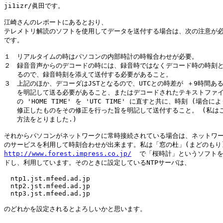
ji1izr/眞田です。

江崎さんのレポートにあるとおり、

テレメトリ解読のソフトを使用してデータを送付する場合は、次の注意が必
です。

１　リアルタイムの時はパソコンの内部時計の時報合わせが必要。

２　録音音声からのデコードの時には、録音時ではなくデコード時の時刻と
　　るので、録音時刻を添えて送付する必要があること。

３　上記のほか、デコーダはJSTとなるので、UTCとの時差が ＋9時間ある
　　を明記して送る必要があること、またはデコードされたテキストファイ
　　の 'HOME TIME' を 'UTC TIME' に直すと共に、時刻 (場合によ
　　修正したものをその修正を行った旨を明記して送付すること。 (私はこ
　　方法をとりました.)

それからパソコンがネットワークに常時接続されている場合は、ネットワー
http://www.forest.impress.co.jp/
  で「桜時計」というソフトを
ドし、利用しています。そのときに設定しているNTPサーバは、

　ntp1.jst.mfeed.ad.jp

　ntp2.jst.mfeed.ad.jp

　ntp3.jst.mfeed.ad.jp

のどれかを設定されるとよろしいかと思います。
