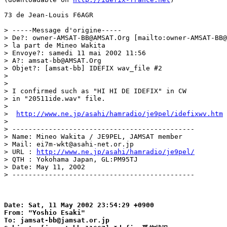
73 de Jean-Louis F6AGR

> -----Message d'origine-----

> De?: owner-AMSAT-BB@AMSAT.Org [mailto:owner-AMSAT-BB@
> la part de Mineo Wakita

> Envoye?: samedi 11 mai 2002 11:56

> A?: amsat-bb@AMSAT.Org

> Objet?: [amsat-bb] IDEFIX wav_file #2

>

>

> I confirmed such as "HI HI DE IDEFIX" in CW

> in "20511ide.wav" file.

>

>  
http://www.ne.jp/asahi/hamradio/je9pel/idefixwv.htm
>

> ---------------------------------------------

> Name: Mineo Wakita / JE9PEL, JAMSAT member

> Mail: ei7m-wkt@asahi-net.or.jp

> URL : 
http://www.ne.jp/asahi/hamradio/je9pel/
> QTH : Yokohama Japan, GL:PM95TJ

> Date: May 11, 2002

> ---------------------------------------------

Date: Sat, 11 May 2002 23:54:29 +0900

From: "Yoshio Esaki"

To: jamsat-bb@jamsat.or.jp
