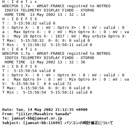
H : I d e f i x 

WDECPSK 1.7a - AMSAT-FRANCE registred to NOTREG 

 IDEFIX TELEMETRY DISPLAY F1HDD - XTOPHE 

 HOME TIME  13 May 2002 13 : 32 : 14  

H : I D E F I X 

T :  5-15:50:32 valid 0 

E : Optro X- : 0 : mV : Optro X+ : 0 : mV : valid : 0 

a :  Max Optro X- : 0 : mV : Min Optro X- : 0 : mV : va
b :  Moy 10 Optro X- : 1817 : mV : Moy orbite Optro X- 
T Max:  5-15:50:32  0- 0: 0: 0 valid 0 

T Min :  5-15:50:32  5-15:50:11 valid 0

H : I d e f i x 

WDECPSK 1.7a - AMSAT-FRANCE registred to NOTREG 

 IDEFIX TELEMETRY DISPLAY F1HDD - XTOPHE 

 HOME TIME  13 May 2002 13 : 32 : 36  

H : I D E F I X 

T :  5-15:50:54 valid 0 

E : Optro X- : 0 : mV : Optro X+ : 0 : mV : valid : 0 

e :  Max Optro X+ : 0 : mV : Min Optro X+ : 0 : mV : va
V:  5-15:50:54 [  0 4 valid 72 

T Max:  5-15:50:54  0- 0: 0: 0 valid 0 

T Min :  5-15:50:54  5-15:50:11 valid 0

Date: Tue, 14 May 2002 21:12:35 +0900

From: "ji1izr/Masahiro Sanada"

To: jamsat-bb@jamsat.or.jp
