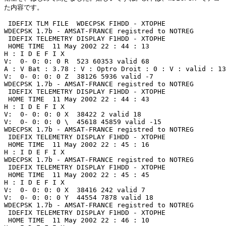
た内容です。

 IDEFIX TLM FILE  WDECPSK FIHDD - XTOPHE

WDECPSK 1.7b - AMSAT-FRANCE registred to NOTREG 

 IDEFIX TELEMETRY DISPLAY F1HDD - XTOPHE 

 HOME TIME  11 May 2002 22 : 44 : 13  

H : I D E F I X 

V:  0- 0: 0: 0 R  523 60353 valid 68 

A : V Bat : 3.78 : V : Optro Droit : 0 : V : valid : 13
V:  0- 0: 0: 0 Z  38126 5936 valid -7 

WDECPSK 1.7b - AMSAT-FRANCE registred to NOTREG 

 IDEFIX TELEMETRY DISPLAY F1HDD - XTOPHE 

 HOME TIME  11 May 2002 22 : 44 : 43  

H : I D E F I X 

V:  0- 0: 0: 0 X  38422 2 valid 18 

V:  0- 0: 0: 0 \  45618 45859 valid -15 

WDECPSK 1.7b - AMSAT-FRANCE registred to NOTREG 

 IDEFIX TELEMETRY DISPLAY F1HDD - XTOPHE 

 HOME TIME  11 May 2002 22 : 45 : 16  

H : I D E F I X 

WDECPSK 1.7b - AMSAT-FRANCE registred to NOTREG 

 IDEFIX TELEMETRY DISPLAY F1HDD - XTOPHE 

 HOME TIME  11 May 2002 22 : 45 : 45  

H : I D E F I X 

V:  0- 0: 0: 0 X  38416 242 valid 7 

V:  0- 0: 0: 0 Y  44554 7878 valid 18 

WDECPSK 1.7b - AMSAT-FRANCE registred to NOTREG 

 IDEFIX TELEMETRY DISPLAY F1HDD - XTOPHE 

 HOME TIME  11 May 2002 22 : 46 : 10  
