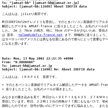
To: "jamsat-bb" [jamsat-bb@jamsat.or.jp]

こんばんは、ji1izr/眞田です。

昨日IDEFIXの2mテレメトリを受信し、そのときパソコン直接続でリアルタ
解読したデータを AMSAT-france に送りましたところ、お礼のメールが
した。 2m と 70cm の両方、特に 70cm のデータが少ないため、受信さ
は 是非、 
telem@idefix-france.net
 まで、積極的に送りましょう。
はヨーロッパやアメリカとは異なる位置にあるので彼らにとって貴重なデー
になると思います。

Date: Mon, 13 May 2002 22:22:35 +0900

From: "H.DOUHARA"

To: jamsat-bb@jamsat.or.jp

こんばんは、ＪＲ６ＰＵＥ　堂原です。

> そのときパソコン直接続でリアルタイム解読したデータを AMSAT-franc
> 送りましたところ、お礼のメールが届きました。

みなさまの書き込みを見て、昨日からＩＤＥＦＩＸを４３５．２７８ＭＨｚ
受信しています。昨日、２２時１２分の仰角が７７度にもなるパスで、初め
挑戦したのですが、信号が強いのにデコードできずに悩みました。　またも