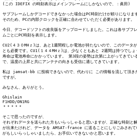
(この IDEFIX の時刻表示はメインフレームにしかないので、：眞田)

サブフレームしかデコードできなかった場合はPC時刻だけが頼りになります
そのため、PCの内部クロックを正確に合わせていただく必要があります。

今日、デコードソフトの改良版をアップロードしました。これは各サブフレ
ムごとにPC時刻を表示します。

CU2(４３０MHｚ)は、あと1週間程しか電池が持たないので、このデータが
とも必要です。CU1(１４４MHｚ)は、少なくともあと 2週間は持つでしょう
寿命は電池寿命にかかっています。 第3段の姿勢は次第に上がってきている
で、温度の上昇と共にアンテナの向きも受信に適してきています。

私は jamsat-bb に投稿できないので、代わりに この情報を流して頂きた
ですが。

みなさん、ありがとう。

Ghislain

F1HDD/ON1RG

＊＊＊＊＊

そこで思ったのですが、

それぞれデータを送られた方もいらっしゃると思いますが、正確な時刻と解
が出来たけれど、データを AMSAT-france に送ることにしりごみされて
がもしいらっしゃいましたら、お手伝いできないかと思います。
