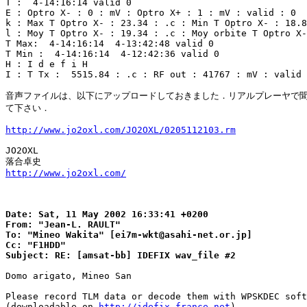
T :  4-14:16:14 valid 0

E : Optro X- : 0 : mV : Optro X+ : 1 : mV : valid : 0

k : Max T Optro X- : 23.34 : .c : Min T Optro X- : 18.8
l : Moy T Optro X- : 19.34 : .c : Moy orbite T Optro X-
T Max:  4-14:16:14  4-13:42:48 valid 0

T Min :  4-14:16:14  4-12:42:36 valid 0

H : I d e f i H

I : T Tx :  5515.84 : .c : RF out : 41767 : mV : valid 
音声ファイルは、以下にアップロードしておきました．リアルプレーヤで聞
て下さい．

http://www.jo2oxl.com/JO2OXL/0205112103.rm
JO2OXL

http://www.jo2oxl.com/
Date: Sat, 11 May 2002 16:33:41 +0200

From: "Jean-L. RAULT"

To: "Mineo Wakita" [ei7m-wkt@asahi-net.or.jp]

Cc: "F1HDD"

Domo arigato, Mineo San

Please record TLM data or decode them with WPSKDEC soft
(downloadable on 
http://idefix-france.net
)
