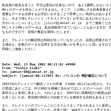
私自身の状況を言うと 平日は受信が出来ないので、あと1週間しかない４３
MHｚのデータを得ることができません。そこで、この悔しさを折角収集され
貴重なデータを活用するお手伝いをすることで昇華したい気持ちがあります
もし、今まで得たテレメトリ（テキストデータ）が手元にあるけれどもとい
方がいらっしゃいましたら、ji1izr@jamsat.or.jp  までご連絡くださ
特に４３０MHｚのデータは、私自身取得できていないこともありますが、貴
なものですので、皆様の奮起を期待いたします。

また、テレメトリの解読時は時刻が合っていなかったが、誤差は把握されて
る場合も、折角のデータを活用する方法が無いかを考えたいと思いますので
同様にご連絡ください。

Date: Wed, 15 May 2002 00:21:02 +0900

From: "Yoshio Esaki"

To: jamsat-bb@jamsat.or.jp

IDEFIXのテレメトリー解読ソフトの作者　F1HDD Ghislain氏から、テ
の受信にあたっては、PCの時計を精確に合わせてほしいとのメールが JI1IZ
眞田さんと私宛に来ました。それによると、IDEFIXに搭載時計の精度は必
も良くないため、受信側の時刻との比較でズレを検知する目的もあるようで
また、テレメトリーのフレームごとにタイムスタンプを入れるように改良し
新しいバージョンの解読ソフトが、従来と同じ Webサイトから入手できると