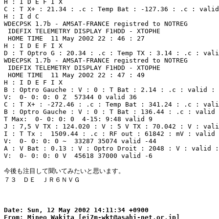
H : I D E F I X 

C : T X+ : 21.34 : .c : Temp Bat : -127.36 : .c : valid
H : I d C

WDECPSK 1.7b - AMSAT-FRANCE registred to NOTREG 

 IDEFIX TELEMETRY DISPLAY F1HDD - XTOPHE 

 HOME TIME  11 May 2002 22 : 46 : 27  

H : I D E F I X 

D : T Optro G : 20.34 : .c : Temp TX : 3.14 : .c : vali
WDECPSK 1.7b - AMSAT-FRANCE registred to NOTREG 

 IDEFIX TELEMETRY DISPLAY F1HDD - XTOPHE 

 HOME TIME  11 May 2002 22 : 47 : 49  

H : I D E F I X 

B : Optro Gauche : V : 0 : T Bat : 2.14 : .c : valid : 
V:  0- 0: 0: 0 Z  57344 0 valid 36 

C : T X+ : -272.46 : .c : Temp Bat : 341.24 : .c : vali
B : Optro Gauche : V : 0 : T Bat : 136.44 : .c : valid 
T Max:  0- 0: 0: 0  4-15: 9:48 valid 9 

J : 7,5 V TX : 124.020 : V : 5 V TX : 70.042 : V : vali
I : T Tx :  1509.44 : .c : RF out : 61842 : mV : valid 
V:  0- 0: 0: 0 ~  33287 35074 valid -44 

A : V Bat : 0.13 : V : Optro Droit : 2048 : V : valid :
V:  0- 0: 0: 0 V  45618 37000 valid -6 

今後も注目して聞いてみたいと思います。

７３　ＤＥ　ＪＲ６ＮＶＧ

Date: Sun, 12 May 2002 14:11:34 +0900

From: Mineo Wakita [ei7m-wkt@asahi-net.or.jp]
