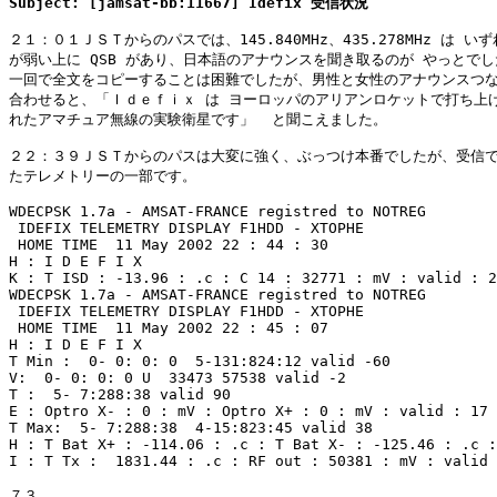
２１：０１ＪＳＴからのパスでは、145.840MHz、435.278MHz は いず
が弱い上に QSB があり、日本語のアナウンスを聞き取るのが やっとでし
一回で全文をコピーすることは困難でしたが、男性と女性のアナウンスつな
合わせると、「Ｉｄｅｆｉｘ は ヨーロッパのアリアンロケットで打ち上げ
れたアマチュア無線の実験衛星です」  と聞こえました。

２２：３９ＪＳＴからのパスは大変に強く、ぶっつけ本番でしたが、受信で
たテレメトリーの一部です。

WDECPSK 1.7a - AMSAT-FRANCE registred to NOTREG

 IDEFIX TELEMETRY DISPLAY F1HDD - XTOPHE

 HOME TIME  11 May 2002 22 : 44 : 30

H : I D E F I X

K : T ISD : -13.96 : .c : C 14 : 32771 : mV : valid : 2
WDECPSK 1.7a - AMSAT-FRANCE registred to NOTREG

 IDEFIX TELEMETRY DISPLAY F1HDD - XTOPHE

 HOME TIME  11 May 2002 22 : 45 : 07

H : I D E F I X

T Min :  0- 0: 0: 0  5-131:824:12 valid -60

V:  0- 0: 0: 0 U  33473 57538 valid -2

T :  5- 7:288:38 valid 90

E : Optro X- : 0 : mV : Optro X+ : 0 : mV : valid : 17

T Max:  5- 7:288:38  4-15:823:45 valid 38

H : T Bat X+ : -114.06 : .c : T Bat X- : -125.46 : .c :
I : T Tx :  1831.44 : .c : RF out : 50381 : mV : valid 
７３，
