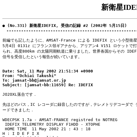
新衛星IDE
● (No.331) 新衛星IDEFIX, 受信の記録 #2 (2002年 5月15日)

　-----------------------------------------------------
前編でも記したように、AMSAT-France による IDEFIX という小型衛
5月4日 0131z にフランス領ギアナから、アリアン4 V151 ロケットで打
られ、高度800km の太陽同期軌道に乗りました。世界各国からその IDEFI
信号を受信したという報告が続いています。

Date: Sat, 11 May 2002 21:51:34 +0900

From: "Ochiai Takushi"

To: jamsat-bb@jamsat.or.jp

JO2OXL落合です．

先ほどのパス，IC レコーダに録音したのですが，テレメトリデコーダで デ
ードできました．

WDECPSK 1.7a - AMSAT-FRANCE registred to NOTREG

 IDEFIX TELEMETRY DISPLAY F1HDD - XTOPHE

 HOME TIME  11 May 2002 21 : 43 : 18

H : I D E F I X
