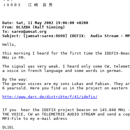
ＪＡ６ＢＸ   江 崎  昌 男

Date: Sat, 11 May 2002 19:06:00 +0200

From: DL3ZBA (Ralf Sinning)

To: sarex@amsat.org

Hello,

this morning I heard for the first time the IDEFIX-Beac
MHz in FM.

The signal was very weak. I heard only some CW, telemet
a voice in french language and some words in german.

By the way:

The german voices are my sons Lukas and Fabian. They ar
6 yearsold. Here you find us in the project on eastern 
http://www.darc.de/distrikte/f/41/idefix/
If you  hear the IDEFIX project beacon on 145.840 MHz -
THE VOICE, CW an TELEMETRIE AUDIO STREAM and send a cop
MP3-File to my e-mail adress

DL1EL
