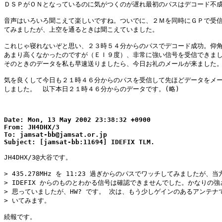
ＤＳＰがＯＮとなっているのに気がつくのが遅れ最初のパスはデコード不成
音声はいろいろ聞こえて楽しいですね。ついでに、２Ｍを同時にＧＰで受信
てみましたが、上空を通るときは聞こえていました。

これじゃ寝れないぞと思い、２３時５４分からのパスでデコード成功。仰角
あまり高くなかったのですが（ＥＩ９度）、非常に強い信号を受信できまし
そのときのデータを私も早速送りましたら、今日お礼のメールが来ました。
気を良くして今日も２１時４６分からのパスを受信して先ほどデータをメー
しました。　以下本日２１時４６分からのデータです。(略)

Date: Mon, 13 May 2002 23:38:32 +0900

From: JH4DHX/3

To: jamsat-bb@jamsat.or.jp

JH4DHX/3@大谷です。

> 435.278MHz を 11:23 過ぎからのパスでワッチしてみましたが、当
> IDEFIX からのものとわかる信号は確認できませんでした。かなりの強さ
> 思っていましたが、HW? です。 次は、もう少しゲインのあるアンテナで
> いてみます。

続報です。
