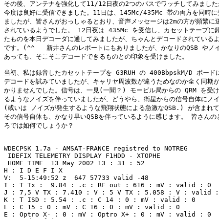
その後、アンテナを強化して11/12日夜の2つのパスでワッチしてみました
今度は良好に受信できました。11日は、145Mc/435Mc 帯の両方を同時に
ましたが、皆さんがおっしゃるとおり、音声メッセージは2mの方が頻繁に送
されているようでした。 12日夜は 435Mc を受信し、カセットテープに録
たものを本日デコーダに通してみましたが、ちゃんとデコードされているよ
です。(^^   新井さんのレポートにもありましたが、かなりのQSB やノイ
あっても、そこそこデコードできるものとの印象を受けました。

当初、私は録音したカセットテープを G3RUH の 400BbpskM/D ボード
デコードを試みていましたが、キャリヤ周波数が違うためなのか全く同期が
かりませんでした。信号は、一見(一聞？) モービル局からの QRM を受け
るようなノイズを伴っていましたが、どうやら、衛星からの信号自体にノイ
(或いは ノイズが発生するような飛翔状態による急激なQSB.) が含まれて
その信号自体も、かなり早いQSBを伴っているように感じます。 皆さんのと
ろでは如何でしょうか？

WDECPSK 1.7a - AMSAT-FRANCE registred to NOTREG 

 IDEFIX TELEMETRY DISPLAY F1HDD - XTOPHE 

 HOME TIME  13 May 2002 13 : 31 : 52  

H : I D E F I X 

V:  5-15:49:52 z  647 57733 valid -48 

I : T Tx :  9.84 : .c : RF out : 616 : mV : valid : 0 

J : 7,5 V TX : 7.410 : V : 5 V TX : 5.058 : V : valid :
K : T ISD : 5.54 : .c : C 14 : 0 : mV : valid : 0 

L : C 15 : 0 : mV : C 16 : 0 : mV : valid : 0 

E : Optro X- : 0 : mV : Optro X+ : 0 : mV : valid : 0 
