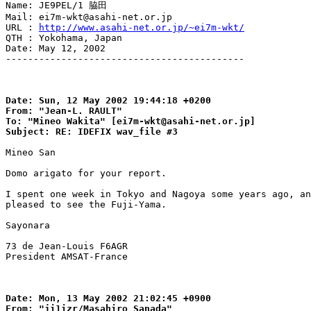
Name: JE9PEL/1 脇田

Mail: ei7m-wkt@asahi-net.or.jp

URL : 
http://www.asahi-net.or.jp/~ei7m-wkt/
QTH : Yokohama, Japan

Date: May 12, 2002

-------------------------------------------

Date: Sun, 12 May 2002 19:44:18 +0200

From: "Jean-L. RAULT"

To: "Mineo Wakita" [ei7m-wkt@asahi-net.or.jp]

Mineo San

Domo arigato for your report.

I spent one week in Tokyo and Nagoya some years ago, an
pleased to see the Fuji-Yama.

Sayonara

73 de Jean-Louis F6AGR

President AMSAT-France

Date: Mon, 13 May 2002 21:02:45 +0900

From: "ji1izr/Masahiro Sanada"
