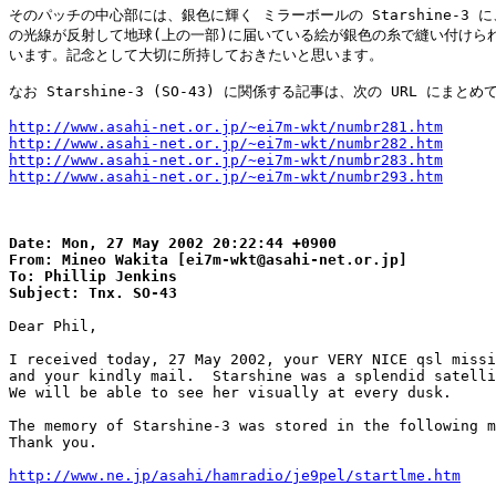
そのパッチの中心部には、銀色に輝く ミラーボールの Starshine-3 に
の光線が反射して地球(上の一部)に届いている絵が銀色の糸で縫い付けられ
います。記念として大切に所持しておきたいと思います。

なお Starshine-3 (SO-43) に関係する記事は、次の URL にまとめ
http://www.asahi-net.or.jp/~ei7m-wkt/numbr281.htm
http://www.asahi-net.or.jp/~ei7m-wkt/numbr282.htm
http://www.asahi-net.or.jp/~ei7m-wkt/numbr283.htm
http://www.asahi-net.or.jp/~ei7m-wkt/numbr293.htm
Date: Mon, 27 May 2002 20:22:44 +0900

From: Mineo Wakita [ei7m-wkt@asahi-net.or.jp]

To: Phillip Jenkins

Dear Phil,

I received today, 27 May 2002, your VERY NICE qsl missi
and your kindly mail.  Starshine was a splendid satelli
We will be able to see her visually at every dusk.

The memory of Starshine-3 was stored in the following m
Thank you.

http://www.ne.jp/asahi/hamradio/je9pel/startlme.htm