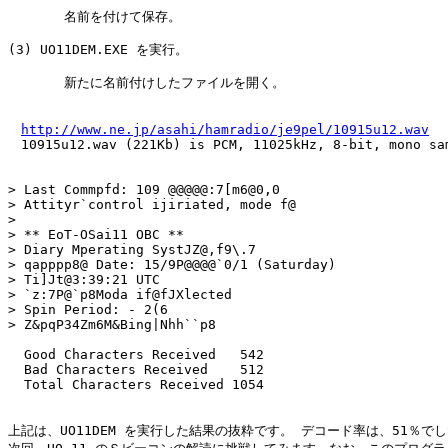
       名前を付けて保存。

(3) UO11DEM.EXE を実行。

       新たに名前付けしたファイルを開く。

http://www.ne.jp/asahi/hamradio/je9pel/10915u12.wav
　10915u12.wav (221Kb) is PCM, 11025kHz, 8-bit, mono sam
> Last Commpfd: 109 @@@@@:7[m6@0,0 

> Attityr`control ijiriated, mode f@ 

> 

> ** EoT-OSai11 OBC ** 

> Diary Mperating SystJZ@,f9\.7

> qapppp8@ Date: 15/9P@@@@`0/1 (Saturday)

> Ti]Jt@3:39:21 UTC

> `z:7P@`p8Moda if@fJXlected

> Spin Period: - 2(6 

> Z&pqP34Zm6M&Bing|Nhh``p8

  Good Characters Received   542

  Bad Characters Received    512

  Total Characters Received 1054

上記は、UO11DEM を実行した結果の抜粋です。 デコード率は、51％でし