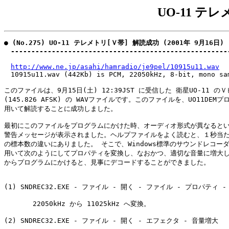
UO-11 テ
● (No.275) UO-11 テレメトリ[Ｖ帯] 解読成功 (2001年 9月16日)

　-----------------------------------------------------
http://www.ne.jp/asahi/hamradio/je9pel/10915u11.wav
　10915u11.wav (442Kb) is PCM, 22050kHz, 8-bit, mono sam
このファイルは、9月15日(土) 12:39JST に受信した 衛星UO-11 のＶ
(145.826 AFSK) の WAVファイルです。このファイルを、UO11DEMプ
用いて解読することに成功しました。

最初にこのファイルをプログラムにかけた時、オーディオ形式が異なるとい
警告メッセージが表示されました。ヘルプファイルをよく読むと、１秒当た
の標本数の違いにありました。 そこで、Windows標準のサウンドレコーダ
用いて次のようにしてプロパティを変換し、なおかつ、適切な音量に増大し
からプログラムにかけると、見事にデコードすることができました。

(1) SNDREC32.EXE - ファイル - 開く - ファイル - プロパティ -
       22050kHz から 11025kHz へ変換。

(2) SNDREC32.EXE - ファイル - 開く - エフェクタ - 音量増大
