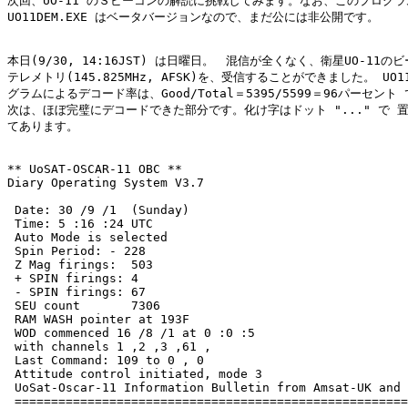
次回、UO-11 のＳビーコンの解読に挑戦してみます。なお、このプログラム
UO11DEM.EXE はベータバージョンなので、まだ公には非公開です。

本日(9/30, 14:16JST) は日曜日。　混信が全くなく、衛星UO-11のビ
テレメトリ(145.825MHz, AFSK)を、受信することができました。 UO11
グラムによるデコード率は、Good/Total＝5395/5599＝96パーセント 
次は、ほぼ完璧にデコードできた部分です。化け字はドット "..." で 置
てあります。

** UoSAT-OSCAR-11 OBC ** 

Diary Operating System V3.7

 Date: 30 /9 /1  (Sunday)

 Time: 5 :16 :24 UTC

 Auto Mode is selected

 Spin Period: - 228 

 Z Mag firings:  503 

 + SPIN firings: 4 

 - SPIN firings: 67 

 SEU count       7306 

 RAM WASH pointer at 193F 

 WOD commenced 16 /8 /1 at 0 :0 :5 

 with channels 1 ,2 ,3 ,61 ,

 Last Command: 109 to 0 , 0

 Attitude control initiated, mode 3 

 UoSat-Oscar-11 Information Bulletin from Amsat-UK and 
 ======================================================