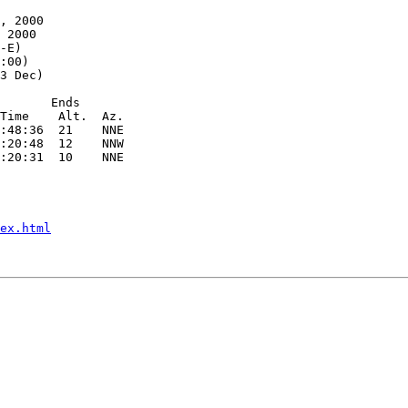
, 2000

 2000

-E)

:00)

3 Dec)

       Ends

Time    Alt.  Az.

:48:36  21    NNE

:20:48  12    NNW

:20:31  10    NNE

ex.html