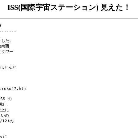
ISS(国際宇宙ステーション) 見えた！


------

した。

南西

タワー

もほとんど

roku47.htm

S の

動し

上に

いの

2)の

に
