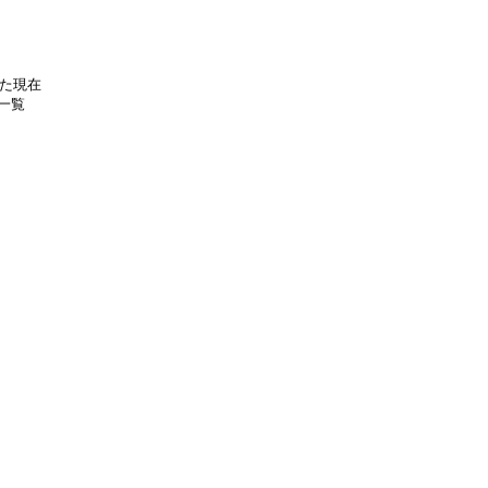
た現在

覧
