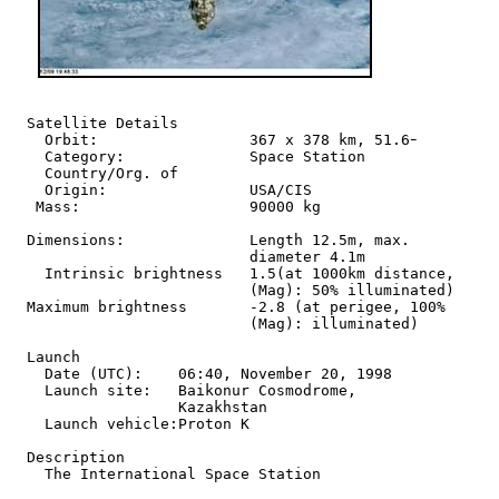
  Satellite Details

    Orbit:                 367 x 378 km, 51.6ｰ

    Category:              Space Station

    Country/Org. of

    Origin:                USA/CIS

   Mass:                   90000 kg

  Dimensions:              Length 12.5m, max.

                           diameter 4.1m

    Intrinsic brightness   1.5(at 1000km distance,

                           (Mag): 50% illuminated)

  Maximum brightness       -2.8 (at perigee, 100%

                           (Mag): illuminated)

  Launch

    Date (UTC):    06:40, November 20, 1998

    Launch site:   Baikonur Cosmodrome,

                   Kazakhstan

    Launch vehicle:Proton K

  Description

    The International Space Station
