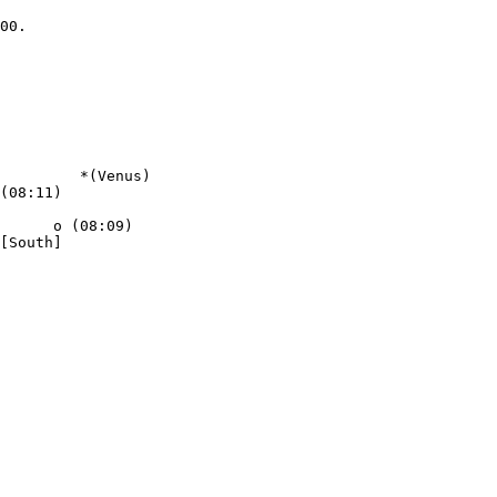
00.

         *(Venus)

(08:11)

      o (08:09)

[South]
