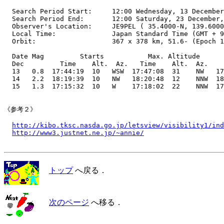
  Search Period Start:     12:00 Wednesday, 13 December
  Search Period End:       12:00 Saturday, 23 December,
  Observer's Location:     JE9PEL ( 35.4000-N, 139.6000
  Local Time:              Japan Standard Time (GMT + 9
  Orbit:                   367 x 378 km, 51.6- (Epoch 1
  Date Mag         Starts           Max. Altitude      
  Dec         Time    Alt.  Az.   Time    Alt.  Az.    
  13   0.8  17:44:19  10   WSW  17:47:08  31    NW   17
  14   2.2  18:19:39  10   NW   18:20:48  12    NNW  18
  15   1.3  17:15:32  10   W    17:18:02  22    NNW  17
《参考２》

http://kibo.tksc.nasda.go.jp/letsview/visibility1/ind
http://www3.justnet.ne.jp/~annie/
トップ
へ戻る．
次のページ
へ移る．