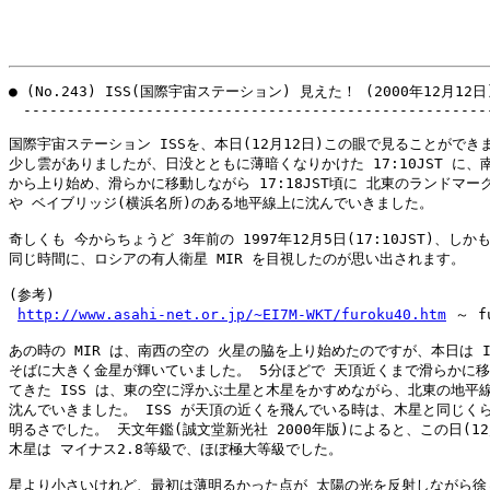
● (No.243) ISS(国際宇宙ステーション) 見えた！ (2000年12月12日)
　------------------------------------------------------
国際宇宙ステーション ISSを、本日(12月12日)この眼で見ることができま
少し雲がありましたが、日没とともに薄暗くなりかけた 17:10JST に、南
から上り始め、滑らかに移動しながら 17:18JST頃に 北東のランドマーク
や ベイブリッジ(横浜名所)のある地平線上に沈んでいきました。

奇しくも 今からちょうど 3年前の 1997年12月5日(17:10JST)、しか
同じ時間に、ロシアの有人衛星 MIR を目視したのが思い出されます。 

(参考)

http://www.asahi-net.or.jp/~EI7M-WKT/furoku40.htm
 ～ fu
あの時の MIR は、南西の空の 火星の脇を上り始めたのですが、本日は IS
そばに大きく金星が輝いていました。 5分ほどで 天頂近くまで滑らかに移
てきた ISS は、東の空に浮かぶ土星と木星をかすめながら、北東の地平線
沈んでいきました。 ISS が天頂の近くを飛んでいる時は、木星と同じくら
明るさでした。 天文年鑑(誠文堂新光社 2000年版)によると、この日(12/1
木星は マイナス2.8等級で、ほぼ極大等級でした。

星より小さいけれど、最初は薄明るかった点が 太陽の光を反射しながら徐々