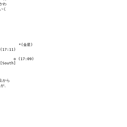
わ

く

         *(金星)

(17:11)

      o (17:09)

[South]

上から

が、
