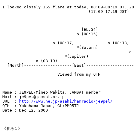
I looked closely ISS flare at today, 08:09-08:19 UTC 20
                                    (17:09-17:19 JST)

                                 [EL.54]

                               o (08:15)

                     o (08:17)              o (08:13)

                               *(Saturn)               
                                                     o 
                          *(Jupiter)

              o (08:19)                                
  [North]--------------------[East]--------------------
                       Viewed from my QTH

----------------------------------------------

Name : JE9PEL/Mineo Wakita, JAMSAT member

Mail : je9pel@jamsat.or.jp

URL  : 
http://www.ne.jp/asahi/hamradio/je9pel/
QTH  : Yokohama Japan, GL:PM95TJ

Date : Dec 12, 2000

----------------------------------------------

《参考１》
