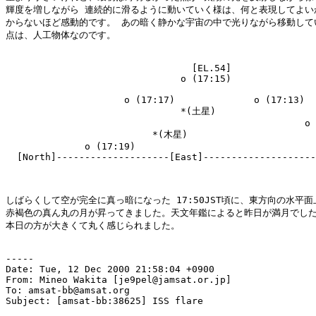
輝度を増しながら 連続的に滑るように動いていく様は、何と表現してよいか
からないほど感動的です。 あの暗く静かな宇宙の中で光りながら移動してい
点は、人工物体なのです。

                                 [EL.54]

                               o (17:15)

                     o (17:17)              o (17:13)

                               *(土星)                 
                                                     o 
                          *(木星)

              o (17:19)                                
  [North]--------------------[East]--------------------
しばらくして空が完全に真っ暗になった 17:50JST頃に、東方向の水平面
赤褐色の真ん丸の月が昇ってきました。天文年鑑によると昨日が満月でした
本日の方が大きくて丸く感じられました。

-----

Date: Tue, 12 Dec 2000 21:58:04 +0900

From: Mineo Wakita [je9pel@jamsat.or.jp]

To: amsat-bb@amsat.org

Subject: [amsat-bb:38625] ISS flare
