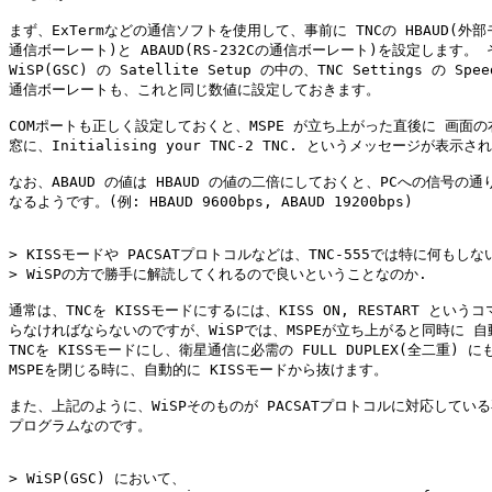
まず、ExTermなどの通信ソフトを使用して、事前に TNCの HBAUD(外部
通信ボーレート)と ABAUD(RS-232Cの通信ボーレート)を設定します。 
WiSP(GSC) の Satellite Setup の中の、TNC Settings の Spee
通信ボーレートも、これと同じ数値に設定しておきます。

COMポートも正しく設定しておくと、MSPE が立ち上がった直後に 画面の
窓に、Initialising your TNC-2 TNC. というメッセージが表示され
なお、ABAUD の値は HBAUD の値の二倍にしておくと、PCへの信号の通り
なるようです。(例: HBAUD 9600bps, ABAUD 19200bps)

> KISSモードや PACSATプロトコルなどは、TNC-555では特に何もしな
> WiSPの方で勝手に解読してくれるので良いということなのか.

通常は、TNCを KISSモードにするには、KISS ON, RESTART というコ
らなければならないのですが、WiSPでは、MSPEが立ち上がると同時に 自
TNCを KISSモードにし、衛星通信に必需の FULL DUPLEX(全二重) に
MSPEを閉じる時に、自動的に KISSモードから抜けます。

また、上記のように、WiSPそのものが PACSATプロトコルに対応している
プログラムなのです。

> WiSP(GSC) において、
