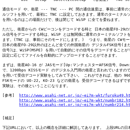
通信モード や、衛星 --- TNC --- PC 間の通信速度は、事前に通常の
ルソフトを用いて、最初に TNC に設定しておきます。通常のターミナルソ
を用いるのはこの場面だけで、後は閉じて WiSP に全てを委ねます。

ただし、衛星からの CWビーコンをデコードする時と 日本の衛星FO-29の
ル信号をデコードする時は、WiSP とは無関係に通常のターミナルソフトを
ます。(TNC は、事前にそのモードにします。)  つまり、衛星の CWモー
日本の衛星FO-29以外のほとんど全ての外国衛星の デジタルFSK信号(または
信号)は、WiSP(MSPE) を用いて自動的にその信号をデコードすることが
設定に応じてファイルを自動的にアップロードすることができます。

まずは、衛星AO-16 が JASモード[Up:マンチェスターAFSK信号、Down:PS
で、1200bps KISSモード のデジタル入門用の衛星と言われていますので、
を用いて受信デコード実験をしてみて下さい。 これができれば、他の 9600
FSKモードの UO-22, KO-23 などの衛星も 受信デコードできるはずです
実験は、その後ということになります。

[参考]  
http://www.asahi-net.or.jp/~ei7m-wkt/furoku49.h
http://www.asahi-net.or.jp/~ei7m-wkt/numbr182.h
http://www.asahi-net.or.jp/~ei7m-wkt/numbr214.h
[補足]

下記URLにおいて、以上の概念を詳細に解説してあります。 上段URLの日本