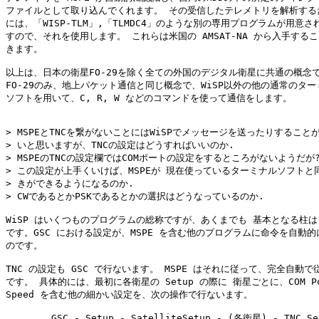
ファイルとして取り込んでくれます。 その受信したテレメトリを解析するた
には、「WISP-TLM」,「TLMDC4」のような別の専用プログラムが用意され
すので、それを使用します。 これらは米国の AMSAT-NA から入手するこ
きます。

以上は、日本の衛星FO-29を除く全ての外国のデジタル衛星に共通の概念で
FO-29のみ、地上パケット通信と同じ概念で、WiSP以外の他の通常のター
ソフトを用いて、C, R, W などのコマンドを使って通信をします。

> MSPEとTNCを繋がないことにはWiSPでメッセージを送ったりすることが
> いと思いますが、TNCの設定はどうすればいいのか.

> MSPEのTNCの設定欄ではCOMポートの設定をするところがないようだが?
> この設定が上手くいけば、MSPEが 現在使っているターミナルソフトと同
> きができるようになるのか.

> CWであるとかPSKであるとかの選択はどうなっているのか.

WiSP はいくつものプログラムの総称ですが、あくまでも 基本となる柱は G
です。GSC における設定が、MSPE を含む他のプログラムに命令を自動的
のです。

TNC の設定も GSC で行ないます。 MSPE はそれに従って、完全自動で従
です。 具体的には、最初に各衛星の Setup の際に 衛星ごとに、COM Por
Speed を含む他の細かい設定を、次の操作で行ないます。

        GSC - Setup - SatelliteSetup - (各衛星) - TNC Set