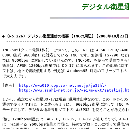
デジタル衛星通
● (No.226) デジタル衛星通信の概要 (TNCの周辺) (2000年10月21日)
　-----------------------------------------------------
TNC-505(タスコ電気(株)) について、この TNC は AFSK 1200/2400
G3RUH形式 9600bps に対応している TNC です。無線機 TS-790 な
では 9600bps に対応していませんので、TNC-505 を使って受信できる
衛星は、AFSK 1200bps衛星では DO-17 に限られます。この衛星に対す
フトは、地上で普段使用する 例えば Windows95 対応のフリーソフトの Ex
で大丈夫です。

[参考]  
http://www010.upp.so-net.ne.jp/ja3thl/
http://www.asahi-net.or.jp/~ei7m-wkt/satslisj.h
しかし、残念ながら衛星DO-17は現在 運用休止中なので、この TNC-505 
通信で使うとすれば、下に述べるように、 9600bps衛星に対して TNC を K
モードにして、デジタル衛星専用ソフトの WiSP32 を使うことが考えられ
他に 1200bps衛星には、AO-16, LO-19, FO-29 がありますが、AO-16
は 下に述べる 9600bps衛星と同様に、特殊なプロトコルに従って通信が