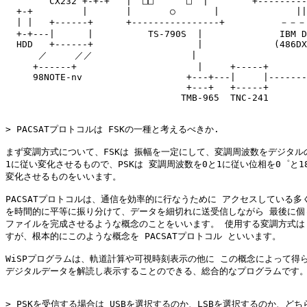
        CX232 +-+-+   |  □□      □  |        +---------
  +-+         |       |       ○       |              ||
  | |   +------+      +----------------+          －－－
  +-+---|      |          TS-790S  |              IBM D
  HDD   +------+                   |             (486DX
      ／     ／／                  |                     
     +------+                      |     +-----+       
     98NOTE-nv                   +---+---|     |-------
                                 +---+   +-----+       
                                TMB-965  TNC-241

> PACSATプロトコルは FSKの一種と考えるべきか.

まず変調方式について、FSKは 振幅を一定にして、変調周波数をデジタルの
1に従い変化させるもので、PSKは 変調周波数を0と1に従い位相を0゜と18
変化させるものをいいます。

PACSATプロトコルは、通信を効率的に行なうために アクセスしている多く
を時間的に平等に振り分けて、データを細切れに送受信しながら 最後に個々
ファイルを完成させるような概念のことをいいます。 使用する変調方式は F
すが、根本的にこのような概念を PACSATプロトコル といいます。

WiSPプログラムは、軌道計算や可視時刻表示の他に この概念によって得ら
デジタルデータを解読し表示することのできる、総合的なプログラムです。
> PSKを受信する場合は USBを選択するのか、LSBを選択するのか、どちら