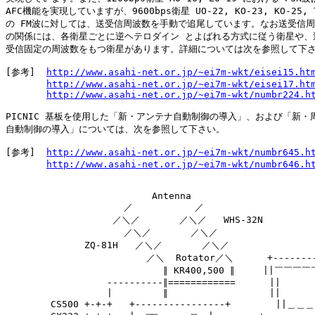
AFC機能を実現していますが、9600bps衛星 UO-22, KO-23, KO-25, T
の FM波に対しては、送受信周波数を手動で追尾しています。なお送受信周
の関係には、各衛星ごとに逆ヘテロダイン とよばれる方式に従う衛星や、送
受信固定の周波数をもつ衛星があります。詳細については次を参照して下さ
[参考]  
http://www.asahi-net.or.jp/~ei7m-wkt/eisei15.ht
http://www.asahi-net.or.jp/~ei7m-wkt/eisei17.ht
http://www.asahi-net.or.jp/~ei7m-wkt/numbr224.h
PICNIC 基板を使用した「新・アンテナ自動制御の導入」、および「新・周
自動制御の導入」については、次を参照して下さい。

[参考]  
http://www.asahi-net.or.jp/~ei7m-wkt/numbr645.h
http://www.asahi-net.or.jp/~ei7m-wkt/numbr646.h
                          Antenna

                     ／           ／

                   ／＼／       ／＼／   WHS-32N

                     ／＼／       ／＼／

              ZQ-81H   ／＼／       ／＼／

                         ／＼  Rotator／＼      +--------
                            ∥ KR400,500 ∥     ||￣￣￣￣￣
                  ----------∥============      ||      
                  |         ∥                  ||      
        CS500 +-+-+   +----------------+        ||＿＿＿