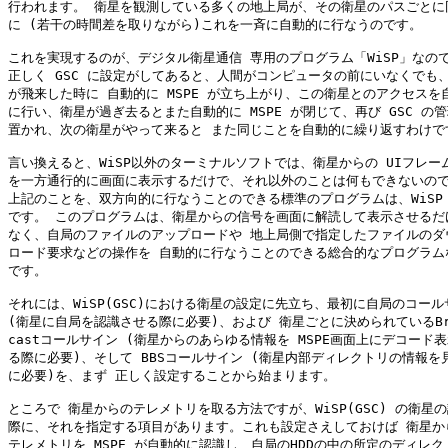
行われます。 衛星を観測している多くの地上局が、その衛星のパスごとに同
に (若干の時間差を取りながら)これを一斉に自動的に行なうのです。

これを実現するのが、デジタル衛星通信 専用のプログラム「WiSP」なので
正しく GSC に設定がしてあると、人間がコンピュータの前にいなくでも、
が飛来した時に 自動的に MSPE が立ち上がり、この衛星とのアクセスを自
に行い、衛星が過ぎ去るとまた自動的に MSPE が閉じて、再び GSC の管
置かれ、次の衛星がやって来ると また同じことを自動的に繰り返すわけです
言い換えると、WiSP以外のターミナルソフトでは、衛星からの UIフレーム
を一方通行的に画面に表示するだけで、それ以外のことは何もできないので
上記のことを、双方向的に行なうことのできる標準のプログラムは、WiSP 
です。 このプログラムは、衛星からの信号を画面に解読して表示させるだけ
なく、自局のファイルのアップロードや 地上局側で指定したファイルのダウ
ロード要求などの操作を 自動的に行なうことのできる総合的なプログラムな
です。

それには、WiSP(GSC)における衛星の設定に先立ち、最初に自局のコール
(衛星に自局を認識させる際に必要)、および 衛星ごとに決められているBro
castコールサイン (衛星からのあらゆる情報を MSPE画面上にデコード表
る際に必要)、そして BBSコールサイン (衛星内部ディレクトリの情報を見
に必要)を、まず 正しく設定することから始まります。

ところで 衛星からのテレメトリを取る方法ですが、WiSP(GSC) の衛星の
際に、それを指定する項目があります。これも設定さえしておけば 衛星から
テレメトリを MSPE が自動的に認識し、自局のHDDの中の所定のディレク