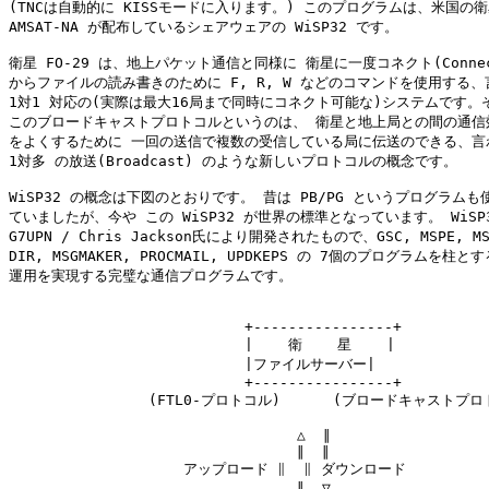
(TNCは自動的に KISSモードに入ります。) このプログラムは、米国の衛
AMSAT-NA が配布しているシェアウェアの WiSP32 です。

衛星 FO-29 は、地上パケット通信と同様に 衛星に一度コネクト(Connec
からファイルの読み書きのために F, R, W などのコマンドを使用する、
1対1 対応の(実際は最大16局まで同時にコネクト可能な)システムです。そ
このブロードキャストプロトコルというのは、 衛星と地上局との間の通信効
をよくするために 一回の送信で複数の受信している局に伝送のできる、言わ
1対多 の放送(Broadcast) のような新しいプロトコルの概念です。

WiSP32 の概念は下図のとおりです。 昔は PB/PG というプログラムも使
ていましたが、今や この WiSP32 が世界の標準となっています。 WiSP3
G7UPN / Chris Jackson氏により開発されたもので、GSC, MSPE, MSGV
DIR, MSGMAKER, PROCMAIL, UPDKEPS の 7個のプログラムを柱と
運用を実現する完璧な通信プログラムです。

                           +----------------+

                           |    衛    星    |

                           |ファイルサーバー|

                           +----------------+

                (FTL0-プロトコル)      (ブロードキャストプロ
                                 △  ∥

                                 ∥  ∥

                    アップロード ∥  ∥ ダウンロード

                                 ∥  ▽
