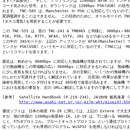
ます(下図参照)。 そして、アップリンクは 1200bps AFSK の マンチェ
コード化された信号、また ダウンリンクは 1200bps PSK(USB) の信号
れます。 TNC-505 は、Manchester や PSK にも対応していないので
変調復調することはできません。 この目的のために、オールモードの TNC-
(タスコ電気)を用意することが必要です。

この TNC-555 は、昔の TNC-241 & TMB965 と同様に、300bps～96
FSK, PSK, CW, RTTY, WFAX, SSTV, JAS などのあらゆるモード
この中の JASモードが、上記の アップリンクが AFSK(Manchester) 
リンクが PSK(USB) というモードに対応しているのです。(TNCには 'MODE
というコマンドを送ります。)

最近は、初めから 9600bps に対応した無線機が市販されていますが、TS-7
どの無線機をこの帯域幅の広い 9600bps に対応させるためには、無線機
に少し改造を加えなければなりません。 次の文献に、いくつかの無線機の改
のしかたが写真付きで詳しく解説されています。 注意深い作業が必要ですが
線材を用意してハンダ付けをすれば 30分程で改造が済みます。 無線機 TS-
における改造の要旨を、次の URLに解説してありますので参考にして下さい
[参考]  Satellite Handbook (P.219-234), JA1NVB 飯島進著 
http://www.asahi-net.or.jp/~ei7m-wkt/eisei47.ht
通信ソフトは、日本の衛星 FO-29 に関しては、上記の Exterm で大丈夫
すが、他の外国の 1200bps衛星AO-16, LO-19 は、下に述べる 9600b
じく、FTL0プロトコル, ブロードキャストプロトコル という通信プロトコ
従っているので、それ専用のプログラム WiSP32 を使用しなければなりま