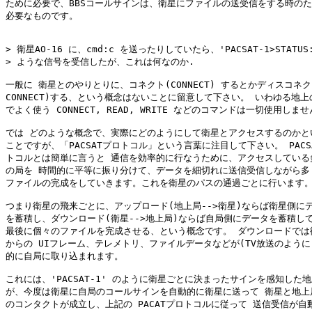
ために必要で、BBSコールサインは、衛星にファイルの送受信をする時のた
必要なものです。

> 衛星AO-16 に、cmd:c を送ったりしていたら、'PACSAT-1>STATUS:
> ような信号を受信したが、これは何なのか.

一般に 衛星とのやりとりに、コネクト(CONNECT) するとかディスコネクト(
CONNECT)する、という概念はないことに留意して下さい。 いわゆる地上のR
でよく使う CONNECT, READ, WRITE などのコマンドは一切使用しませ
では どのような概念で、実際にどのようにして衛星とアクセスするのかとい
ことですが、「PACSATプロトコル」という言葉に注目して下さい。 PACSA
トコルとは簡単に言うと 通信を効率的に行なうために、アクセスしている多
の局を 時間的に平等に振り分けて、データを細切れに送信受信しながら多く
ファイルの完成をしていきます。これを衛星のパスの通過ごとに行います。
つまり衛星の飛来ごとに、アップロード(地上局-->衛星)ならば衛星側にデ
を蓄積し、ダウンロード(衛星-->地上局)ならば自局側にデータを蓄積して
最後に個々のファイルを完成させる、という概念です。 ダウンロードでは衛
からの UIフレーム、テレメトリ、ファイルデータなどが(TV放送のように)
的に自局に取り込まれます。

これには、'PACSAT-1' のように衛星ごとに決まったサインを感知した地
が、今度は衛星に自局のコールサインを自動的に衛星に送って 衛星と地上局
のコンタクトが成立し、上記の PACATプロトコルに従って 送信受信が自動