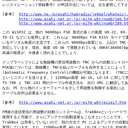
レジストレーション(登録番号) の申請方法については、次を参照して下さ
[参考]  
http://www.ne.jp/asahi/hamradio/je9pel/whatwisj
http://www.asahi-net.or.jp/~ei7m-wkt/numbr166.h
http://www.asahi-net.or.jp/~ei7m-wkt/numbr189.h
この WiSP32 は、他の 9600bps FSK 形式の多くの衛星 UO-22, KO-23
TO-31 などにも使用します。これらは、9600bps FSK KISS モードで
いるデジタル衛星の主流です。これらの 9600bps衛星にも、上記の TNC-5
対応しています。現在、衛星 UO-36 で実験されている 38K4(38400)bp
高速の衛星が、今後多く現れることでしょう。

ドップラーシフトによる無線機の受信周波数の TNC からの自動コントロー
PSK波については、無線機と TNCを結ぶケーブルを自作することによって、A
(Automatic Frequency Control)の機能が可能になります。 (TNCには
というコマンドを送ります。) 1200bps衛星 AO-16, LO-19 に対して
TS-790 と TNC-241 間のケーブル作成方法を、次の URL に解説して
なお、PC から他のインターフェースを介して周波数を制御する場合には、
ケーブル自作は必要ありません。

[参考]  
http://www.asahi-net.or.jp/~ei7m-wkt/eisei7.htm
FM波の送信受信の周波数の自動コントロールは、TrakBoxというハードウ
使用すると可能で、さらにアンテナの自動追尾もこなすということです。 私
TrakBox は所有していないので、別の方法で PC によるアンテナの自動追
実現しています。また、1200bps衛星 AO-16, LO-19 における PSK波