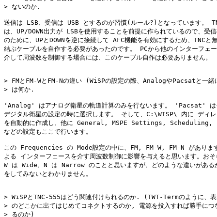
> ないのか.

送信は LSB、受信は USB とするのが習慣(ルール?)となっています。 TNC
は、UP/DOWN出力が LSBを使用することを前提に作られているので、受信の 
のために、UPとDOWNを逆に接続して AFC機能を有効にするため、TNCと無
結ぶケーブルを自作する必要があったのです。 PCから他のインターフェー
介して周波数を制御する場合には、このケーブル自作は必要ありません。

> FMとFM-WとFM-Nの違い (WiSPの設定の際、AnalogやPacsatと一緒
> は何か.

'Analog' はアナログ衛星の軌道計算のみを行ないます。 'Pacsat' は
デジタル衛星の設定の時に選択します。 そして、C:\WISP\ 内に ディレ
を自動的に作成し、他に General, MSPE Settings, Scheduling, Fr
などの設定もここで行います。

この Frequencies の Mode設定の中に、FM, FM-W, FM-N がありま
よる インターフェースを介す周波数制御に影響を与えると思います。おそら
W は Wide、N は Narrow のことと思いますが、どのような違いがある
をしてみないとわかりません。

> WiSPとTNC-555はどう関連付けられるのか. (TWT-Termのように、表示
> のどこかに出てはじめてコネクトするのか, 電源を投入すれば勝手につな
> るのか)
