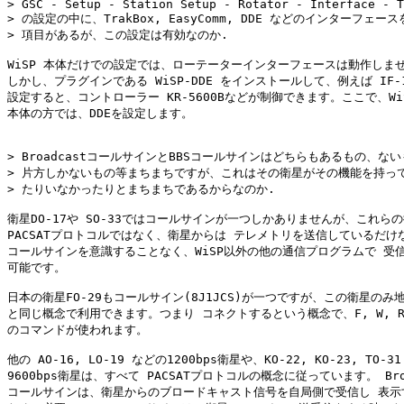
> GSC - Setup - Station Setup - Rotator - Interface - T
> の設定の中に、TrakBox, EasyComm, DDE などのインターフェース
> 項目があるが、この設定は有効なのか.

WiSP 本体だけでの設定では、ローテーターインターフェースは動作しませ
しかし、プラグインである WiSP-DDE をインストールして、例えば IF-10
設定すると、コントローラー KR-5600Bなどが制御できます。ここで、WiS
本体の方では、DDEを設定します。

> BroadcastコールサインとBBSコールサインはどちらもあるもの、ない
> 片方しかないもの等まちまちですが、これはその衛星がその機能を持って
> たりいなかったりとまちまちであるからなのか.

衛星DO-17や SO-33ではコールサインが一つしかありませんが、これらの
PACSATプロトコルではなく、衛星からは テレメトリを送信しているだけな
コールサインを意識することなく、WiSP以外の他の通信プログラムで 受信
可能です。

日本の衛星FO-29もコールサイン(8J1JCS)が一つですが、この衛星のみ地上
と同じ概念で利用できます。つまり コネクトするという概念で、F, W, R
のコマンドが使われます。

他の AO-16, LO-19 などの1200bps衛星や、KO-22, KO-23, TO-
9600bps衛星は、すべて PACSATプロトコルの概念に従っています。 Broad
コールサインは、衛星からのブロードキャスト信号を自局側で受信し 表示す