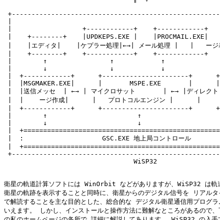
 +-----------------------------------------------------
 |                                                     
 |                  +------------+    +------------+   
 |    +--------+    |UPDKEPS.EXE |    |PROCMAIL.EXE| 
 |    |エディタ|    |ケプラー処理|←→| メール処理 |   |   ージ表
 |    +--------+    +------------+    +------------+   
 |        ↑                ↑            ↑              
 |        ↓                ↓            ↓              
 |  +------------+      +----------------------+      +
 |  |MSGMAKER.EXE|      |       MSPE.EXE       |      |
 |  |送信メッセ  | ←→ | マイクロサット       | ←→ |ディレクトリ
 |  |    ージ作成|      |   プロトコルエンジン |      |     
 |  +------------+      +----------------------+      +
 |        ↑                       ↑                    
 |        ↓                       ↓                    
 |  +==================================================
 |  :                    GSC.EXE 地上局コントロール         
 |  +==================================================
 +-----------------------------------------------------
                                 WiSP32

衛星の軌道計算ソフトには WinOrbit などがありますが、WiSP32 は軌
衛星の軌跡を表示することと同時に、衛星からのデジタル信号を リアルタイ
で解読することを主な目的とした、総合的な デジタル衛星通信用プログラム
いえます。 しかし、インストールと操作方法に難解なところがあるので、下
の私のホームページの各所で 詳細に解説してあります。 WiSP32 の入手