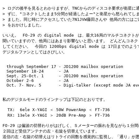
> ログの後半を見るとわかりますが、TNCからのディスコネ要求が衛星に通
> ずに、"コネクトしたまま5分間が経過したよー"と衛星から怒られてしま
> ました。同じ時にアクセスしていた7N1JVW藤田さんや 他局の方にはご迷
> をおかけしました。

いいえ。　FO-29 の digital mode　は、最大16局のマルチコネクトが
聞いていますので、他局にはあまり影響ないと思います。 どんどんコネクト
してください。　今回の 1200bps digital mode は 17日までのよう
デジタルファンとしてはさびしい。

　through September 17 - JD1200 mailbox operation

　September 18-24      - JA

　Sept. 25-Oct. 1      - JD1200 mailbox operation

　October 2-6          - JA

　Oct. 7- Nov. 5       - Digi-talker (except mode JA eve
私のデジタルモードのラインナップは下記のとおりです。

  TX:  6ele X-YAGI ＜ 50W PowerAmp ＜ FT-736

  RX: 13ele X-YAGI ＞ 20dB Pre-Amp ＞ FT-736

FO-29 は偏波の切替わりがはげしく、Ｓメーターの振れを見ながら１分間に
２回ほど受信アンテナの左・右旋を切替えています。

送信の左・右旋の切替えはリトライの回数を感覚的に監視し、「通り」が悪