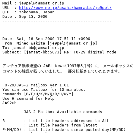
Mail : je9pel@jamsat.or.jp

URL  : 
http://www.ne.jp/asahi/hamradio/je9pel/
QTH  : Yokohama, Japan

Date : Sep 15, 2000

----------------------------------------------

====

Date: Sat, 16 Sep 2000 17:51:11 +0900

From: Mineo Wakita [je9pel@jamsat.or.jp]

To: jamsat-bb@jamsat.or.jp

Subject: [jamsat-bb:5673] Re: FO-29 digital mode

アマチュア無線連盟の JARL-News(1997年5月号) に、メールボックスの
コマンドの解説が載っていました。　部分転載させていただきます。

FO-29/JAS-2 Mailbox ver 1.01

You can use Mailbox for 10 minutes.

commands [B/F/H/K/M/Q/R/U/W/Y]

Use H command for Help

JAS2>h

  ------ JAS-2 Mailbox Availlable commands ------

B        : List file headers addressed to ALL

F        : List file headers from latest

F(MM/DD) : List file headers since posted day(MM/DD)
