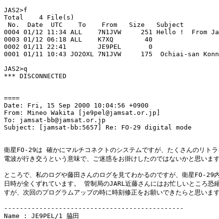
JAS2>f

Total    4 File(s)

 No.  Date  UTC    To    From   Size   Subject

0004 01/12 11:34 ALL    7N1JVW     251 Hello !  From Ja
0003 01/12 06:18 ALL    K7XQ        40 

0002 01/11 22:41        JE9PEL       0 

0001 01/11 10:43 JO2OXL 7N1JVW     175  Ochiai-san Konn
JAS2>q

*** DISCONNECTED

====

Date: Fri, 15 Sep 2000 10:04:56 +0900

From: Mineo Wakita [je9pel@jamsat.or.jp]

To: jamsat-bb@jamsat.or.jp

Subject: [jamsat-bb:5657] Re: FO-29 digital mode

衛星FO-29は 確かにマルチコネクトのシステムですが、たくさんのリトライ
電波が行き交うという意味で、ご迷惑をお掛けしたのではないかと思います
ところで、私のログや藤田さんのログを見てわかるのですが、衛星FO-29内
日時が全くずれています。 管制局のJARL近藤さんにはお忙しいところ恐縮
すが、次回のプログラムアップの時に時刻修正をお願いできたらと思います
----------------------------------------------

Name : JE9PEL/1 脇田
