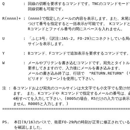
Q        : 回線の切断を要求するコマンドです。TNCのコマンドモード
           回線切断も可能です。

R(nnnn)+ : (nnnn)で指定したメールの内容を表示します。また、末尾に
           つけて番号を指定すると一括表示が可能です。 Kコマンドと
           Rコマンドとファイル番号の間にスペースを入れません。

U        : 「ふじ3号」(訳注:JAS-2, FO-29)にコネクトしている局
           サインを表示します。

Y        : Bコマンド、Fコマンドで追加表示を要求するコマンドです。
W        : メールやブリテンを書き込むコマンドです。宛先とタイトル
           要求してきますので、入力後にメールを書き込みます。

           メールの書き込み終了は、行頭で  "RETURN.RETURN" (
           ピリオド リターン)を使用して下さい。

注 : 各コマンドおよび宛先のコールサインは大文字でも小文字でも受け付
　   ます。 また、Kコマンドや Rコマンドで指定するメールの番号は、必
　   4桁すべてを入力して下さい。(0005の場合、R5だけの入力では表示
　   ません。R0005と入力します。)

=======================================================
PS.  本日(9/16)のパスで、衛星FO-29内の時刻が正常に修正されている
     を確認しました。
