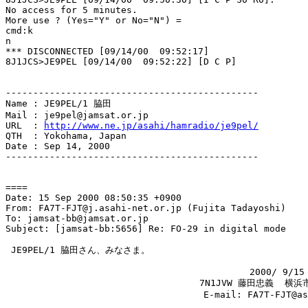
No access for 5 minutes.

More use ? (Yes="Y" or No="N") = 

cmd:k

n

*** DISCONNECTED [09/14/00  09:52:17]

8J1JCS>JE9PEL [09/14/00  09:52:22] [D C P]

----------------------------------------------

Name : JE9PEL/1 脇田

Mail : je9pel@jamsat.or.jp

URL  : 
http://www.ne.jp/asahi/hamradio/je9pel/
QTH  : Yokohama, Japan

Date : Sep 14, 2000

----------------------------------------------

====

Date: 15 Sep 2000 08:50:35 +0900

From: FA7T-FJT@j.asahi-net.or.jp (Fujita Tadayoshi)

To: jamsat-bb@jamsat.or.jp

Subject: [jamsat-bb:5656] Re: FO-29 in digital mode

 JE9PEL/1 脇田さん、みなさま。

　　　　　　　　　　　　　　　       　　　　　　　　2000/ 9/15

    　　                            7N1JVW 藤田忠義  横浜
                                    E-mail: FA7T-FJT@as