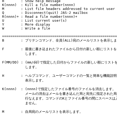
H        : Show help message

K(nnnn)  : Kill a file number(nnnn)

M        : List file headers addressed to current user

Q        : Disconnect(quit) JAS-2 mailbox

R(nnnn)+ : Read a file number(nnnn)+

U        : List current user(s)

Y        : More display

W        : Write a file

=======================================================
B        : ブリテンコマンド、全員(ALL)宛のメールリストを表示しま
F        : 最後に書き込まれたファイルから日付の新しい順にリストを
           します。

F(MM/DD) : (mm/dd)で指定した日付からファイルの新しい順にリストを
           します。

H        : ヘルプコマンド、ユーザーコマンドの一覧と簡単な機能説明
           表示します。

K(nnnn)  : (nnnn)で指定したファイル番号のファイルを消去します。

           メールの消去はメールを書き込んだ局と宛先に指定された局
           行なえます。コマンドのKとファイル番号の間にスペースは入
           ません。

M        : 自局宛のメールリストを表示します。
