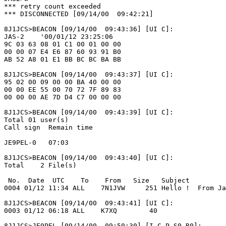
*** retry count exceeded

*** DISCONNECTED [09/14/00  09:42:21]

8J1JCS>BEACON [09/14/00  09:43:36] [UI C]:

JAS-2    '00/01/12 23:25:06

9C 03 63 08 01 C1 00 01 00 00

00 00 07 E4 E6 87 60 93 91 B0

AB 52 A8 01 E1 BB BC BC BA BB

8J1JCS>BEACON [09/14/00  09:43:37] [UI C]:

95 02 00 09 00 00 BA 40 00 00

00 00 EE 55 00 70 72 7F 89 83

00 00 00 AE 7D D4 C7 00 00 00

8J1JCS>BEACON [09/14/00  09:43:39] [UI C]:

Total 01 user(s)

Call sign  Remain time

JE9PEL-0   07:03

8J1JCS>BEACON [09/14/00  09:43:40] [UI C]:

Total    2 File(s)

 No.  Date  UTC    To    From   Size   Subject

0004 01/12 11:34 ALL    7N1JVW     251 Hello !  From Ja
8J1JCS>BEACON [09/14/00  09:43:41] [UI C]:

0003 01/12 06:18 ALL    K7XQ        40 

8J1JCS>JE9PEL [09/14/00  09:50:30] [I C P S0 R0]:
