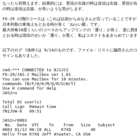
なったら切替えます。結果的には、受信が左旋の時は送信は右旋、受信が右
の時は送信は左旋、が良いような気がします。

FO-29 の飛行コースは（これは以前からみなさんが言っていることですが.
日本列島の東海上をとおる時が良く「ねらい眼」です。

最大仰角10度くらいのコースからアップリンクの「通り」が良く、逆に西側
とおる時は混信のせいか「通り」が悪く、私はコネクトをあきらめています
以下のログ (抜粋)は 9/14のものです。ファイル・リストに脇田さんのコ
サインもありました。

cmd:*** CONNECTED to 8J1JCS

FO-29/JAS-2 Mailbox ver 1.01

You can use Mailbox for 10 minutes.

commands [B/F/H/K/M/Q/R/U/W/Y]

Use H command for Help

JAS2>u

Total 01 user(s)

Call sign  Remain time

7N1JVW-0   09:51

JAS2>r0003

 No.  Date  UTC    To    From   Size   Subject

0003 01/12 06:18 ALL    K7XQ        40 

Hello from K7XQ Jeff Atwater, CA USA
