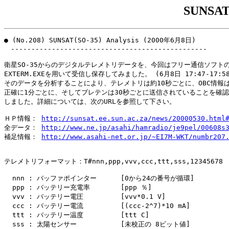
SUNSAT(
● (No.208) SUNSAT(SO-35) Analysis (2000年6月8日)

　------------------------------------------------

衛星SO-35からのデジタルテレメトリデータを、今回はフリー通信ソフトの
EXTERM.EXEを用いて受信し保存してみました。 (6月8日 17:47-17:58 
そのデータを分析することにより、テレメトリは約10秒ごとに、OBC情報は
正確に1分ごとに、そしてブレテンは30秒ごとに送信されていることを確認

しました。詳細については、次のURLを参照して下さい。

ＨＰ情報： 
http://sunsat.ee.sun.ac.za/news/20000530.html
全データ： 
http://www.ne.jp/asahi/hamradio/je9pel/00608s
補足情報： 
http://www.asahi-net.or.jp/~EI7M-WKT/numbr207
テレメトリフォーマット：T#nnn,ppp,vvv,ccc,ttt,sss,12345678

  nnn : バッファポインター　　　 [0から24の番号が循環]

  ppp : バッテリー充電率　　　　 [ppp ％]

  vvv : バッテリー電圧　　　　　 [vvv*0.1 V]

  ccc : バッテリー電流　　　　　 [(ccc-2^7)*10 mA]

  ttt : バッテリー温度　　　　　 [ttt C]

  sss : 太陽センサー　　　　　　 [未校正の 8ビット値]
