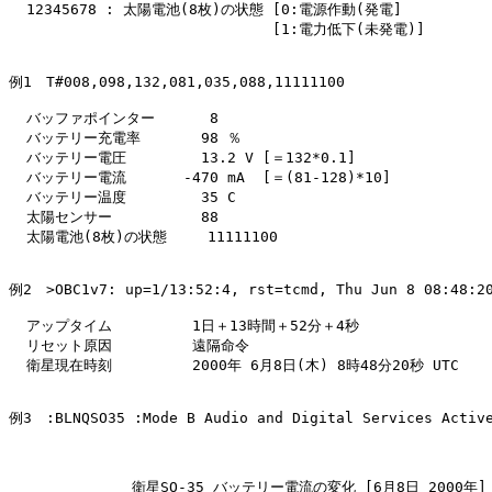
  12345678 : 太陽電池(8枚)の状態 [0:電源作動(発電]

             　　　　  　 　　　 [1:電力低下(未発電)]

例1　T#008,098,132,081,035,088,11111100

  バッファポインター　　   8

  バッテリー充電率　　　  98 ％

  バッテリー電圧　　　　  13.2 V [＝132*0.1]

  バッテリー電流　　　　-470 mA  [＝(81-128)*10]

  バッテリー温度　　　　  35 C

  太陽センサー　　　　　  88

  太陽電池(8枚)の状態 　  11111100

例2　>OBC1v7: up=1/13:52:4, rst=tcmd, Thu Jun 8 08:48:20
  アップタイム　　　　　 1日＋13時間＋52分＋4秒

  リセット原因　　　　　 遠隔命令

  衛星現在時刻　　　　　 2000年 6月8日(木) 8時48分20秒 UTC

例3　:BLNQSO35 :Mode B Audio and Digital Services Active
              衛星SO-35 バッテリー電流の変化 [6月8日 2000年]
