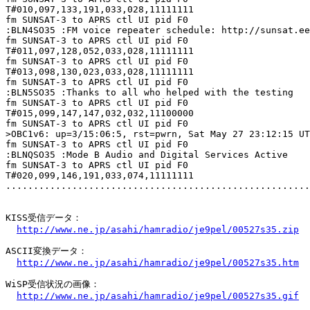
T#010,097,133,191,033,028,11111111

fm SUNSAT-3 to APRS ctl UI pid F0

:BLN4SO35 :FM voice repeater schedule: http://sunsat.ee
fm SUNSAT-3 to APRS ctl UI pid F0

T#011,097,128,052,033,028,11111111

fm SUNSAT-3 to APRS ctl UI pid F0

T#013,098,130,023,033,028,11111111

fm SUNSAT-3 to APRS ctl UI pid F0

:BLN5SO35 :Thanks to all who helped with the testing

fm SUNSAT-3 to APRS ctl UI pid F0

T#015,099,147,147,032,032,11100000

fm SUNSAT-3 to APRS ctl UI pid F0

>OBC1v6: up=3/15:06:5, rst=pwrn, Sat May 27 23:12:15 UT
fm SUNSAT-3 to APRS ctl UI pid F0

:BLNQSO35 :Mode B Audio and Digital Services Active

fm SUNSAT-3 to APRS ctl UI pid F0

T#020,099,146,191,033,074,11111111

.......................................................
KISS受信データ：

http://www.ne.jp/asahi/hamradio/je9pel/00527s35.zip
ASCII変換データ：

http://www.ne.jp/asahi/hamradio/je9pel/00527s35.htm
WiSP受信状況の画像：

http://www.ne.jp/asahi/hamradio/je9pel/00527s35.gif