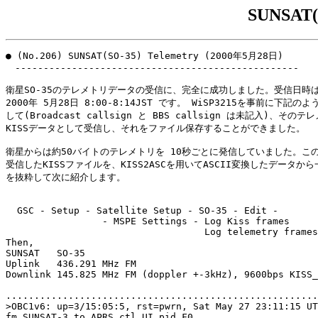
SUNSAT(S
● (No.206) SUNSAT(SO-35) Telemetry (2000年5月28日)

　--------------------------------------------------

衛星SO-35のテレメトリデータの受信に、完全に成功しました。受信日時は
2000年 5月28日 8:00-8:14JST です。 WiSP3215を事前に下記のよ
して(Broadcast callsign と BBS callsign は未記入)、そのテ
KISSデータとして受信し、それをファイル保存することができました。

衛星からは約50バイトのテレメトリを 10秒ごとに発信していました。この
受信したKISSファイルを、KISS2ASCを用いてASCII変換したデータから一
を抜粋して次に紹介します。

  GSC - Setup - Satellite Setup - SO-35 - Edit - 

                 - MSPE Settings - Log Kiss frames

                                   Log telemetry frames
Then,

SUNSAT   SO-35

Uplink   436.291 MHz FM

Downlink 145.825 MHz FM (doppler +-3kHz), 9600bps KISS_
.......................................................
>OBC1v6: up=3/15:05:5, rst=pwrn, Sat May 27 23:11:15 UT
fm SUNSAT-3 to APRS ctl UI pid F0
