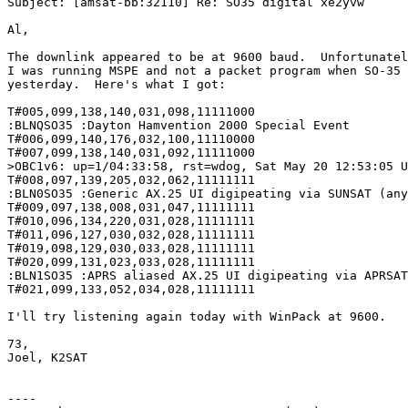
Subject: [amsat-bb:32110] Re: SO35 digital xe2yvw

Al,

The downlink appeared to be at 9600 baud.  Unfortunatel
I was running MSPE and not a packet program when SO-35 
yesterday.  Here's what I got:

T#005,099,138,140,031,098,11111000

:BLNQSO35 :Dayton Hamvention 2000 Special Event

T#006,099,140,176,032,100,11110000

T#007,099,138,140,031,092,11111000

>OBC1v6: up=1/04:33:58, rst=wdog, Sat May 20 12:53:05 U
T#008,097,139,205,032,062,11111111

:BLN0SO35 :Generic AX.25 UI digipeating via SUNSAT (any
T#009,097,138,008,031,047,11111111

T#010,096,134,220,031,028,11111111

T#011,096,127,030,032,028,11111111

T#019,098,129,030,033,028,11111111

T#020,099,131,023,033,028,11111111

:BLN1SO35 :APRS aliased AX.25 UI digipeating via APRSAT
T#021,099,133,052,034,028,11111111

I'll try listening again today with WinPack at 9600.

73,

Joel, K2SAT

----
