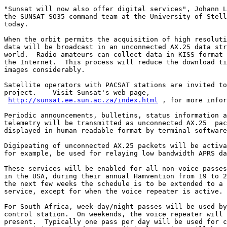
"Sunsat will now also offer digital services", Johann L
the SUNSAT SO35 command team at the University of Stell
today.

When the orbit permits the acquisition of high resoluti
data will be broadcast in an unconnected AX.25 data str
world.  Radio amateurs can collect data in KISS format 
the Internet.  This process will reduce the download ti
images considerably.

Satellite operators with PACSAT stations are invited to
project.    Visit Sunsat's web page,

http://sunsat.ee.sun.ac.za/index.html
 , for more infor
Periodic announcements, bulletins, status information a
telemetry will be transmitted as unconnected AX.25  pac
displayed in human readable format by terminal software
Digipeating of unconnected AX.25 packets will be activa
for example, be used for relaying low bandwidth APRS da
These services will be enabled for all non-voice passes
in the USA, during their annual Hamvention from 19 to 2
the next few weeks the schedule is to be extended to a 
service, except for when the voice repeater is active.

For South Africa, week-day/night passes will be used by
control station.  On weekends, the voice repeater will 
present.  Typically one pass per day will be used for c