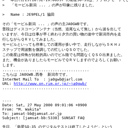
> 　「モービル新潟 ... 」の声が印象に残りました。

> 　Name : JE9PEL/1 脇田

その「モービル新潟 ... 」の声の主JA0GWBです。

普段はディスコーンアンテナ（当然、追尾なんて無し）から波を出して

いますが、今日は仕事が早く終わり夕方の買い物の途中で新潟市内を走

行しながらＱＲＶしてみました。

モービルといっても停車しての運用が多い中で、走行しながら５ＫＨｚ

ステップで周波数を微調しての忙しいＱＳＯでした。

この衛星は仰角が比較的高いのでビル陰でも問題なくＱＳＯ出来ました。

また、機会がありましたらモービルでＱＲＶしますのでよろしくお願い

します。

......................................

こちらは JA0GWB.西巻  新潟市です。

InterNet Mail To  : ja0gwb@jarl.com

URL: 
http://www.on.rim.or.jp/~ja0gwb/
......................................

----

Date: Sat, 27 May 2000 09:01:06 +0900

From: "M. Wakita" 
To: jamsat-bb@jamsat.or.jp

Subject: [jamsat-bb:5330] SUNSAT FAQ

先日、「衛星SO-35 のデジタルテストは終了したようだ」という
