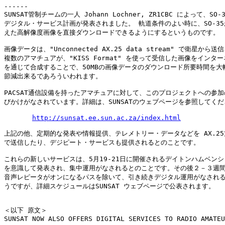
------

SUNSAT管制チームの一人 Johann Lochner, ZR1CBC によって、SO-
デジタル・サービス計画が発表されました。 軌道条件のよい時に、SO-35
えた高解像度画像を直接ダウンロードできるようにするというものです。

画像データは、"Unconnected AX.25 data stream" で衛星から送
複数のアマチュアが、"KISS Format" を使って受信した画像をインター
を通じて合成することで、50MBの画像データのダウンロード所要時間を大幅
節減出来るであろういわれます。

PACSAT通信設備を持ったアマチュアに対して、このプロジェクトへの参加
びかけがなされています。詳細は、SUNSATのウェブページを参照してくだ
http://sunsat.ee.sun.ac.za/index.html
上記の他、定期的な発表や情報提供、テレメトリー・データなどを AX.25
で送信したり、デジピート・サービスも提供されるとのことです。

これらの新しいサービスは、5月19-21日に開催されるデイトンハムベンシ
を意識して発表され、集中運用がなされるとのことです。その後２－３週間
音声レピータがオンになるパスを除いて、引き続きデジタル運用がなされる
うですが、詳細スケジュールはSUNSAT ウェブページで公表されます。

＜以下 原文＞

SUNSAT NOW ALSO OFFERS DIGITAL SERVICES TO RADIO AMATEU