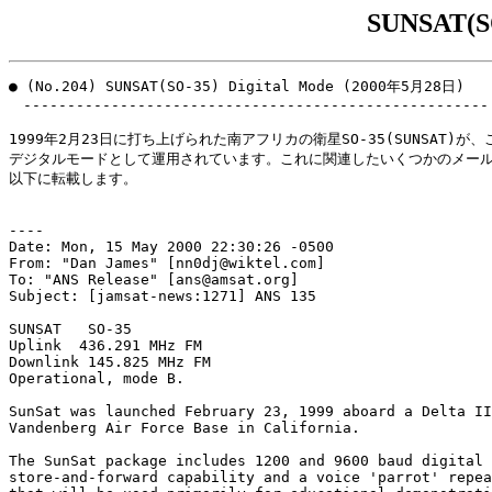
SUNSAT(SO
● (No.204) SUNSAT(SO-35) Digital Mode (2000年5月28日)

　-----------------------------------------------------

1999年2月23日に打ち上げられた南アフリカの衛星SO-35(SUNSAT)が、
デジタルモードとして運用されています。これに関連したいくつかのメール
以下に転載します。

----

Date: Mon, 15 May 2000 22:30:26 -0500

From: "Dan James" [nn0dj@wiktel.com]

To: "ANS Release" [ans@amsat.org]

Subject: [jamsat-news:1271] ANS 135

SUNSAT   SO-35

Uplink  436.291 MHz FM

Downlink 145.825 MHz FM

Operational, mode B.

SunSat was launched February 23, 1999 aboard a Delta II
Vandenberg Air Force Base in California.

The SunSat package includes 1200 and 9600 baud digital

store-and-forward capability and a voice 'parrot' repea