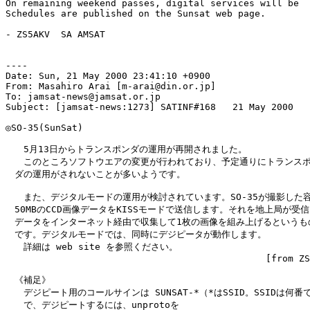
On remaining weekend passes, digital services will be  
Schedules are published on the Sunsat web page.

- ZS5AKV  SA AMSAT

----

Date: Sun, 21 May 2000 23:41:10 +0900

From: Masahiro Arai [m-arai@din.or.jp]

To: jamsat-news@jamsat.or.jp

Subject: [jamsat-news:1273] SATINF#168   21 May 2000

◎SO-35(SunSat)

　　5月13日からトランスポンダの運用が再開されました。

　　このところソフトウエアの変更が行われており、予定通りにトランスポ
　ダの運用がされないことが多いようです。

　　また、デジタルモードの運用が検討されています。SO-35が撮影した容
　50MBのCCD画像データをKISSモードで送信します。それを地上局が受信
　データをインターネット経由で収集して1枚の画像を組み上げるというもの
　です。デジタルモードでは、同時にデジピータが動作します。

　　詳細は web site を参照ください。

                                               [from ZS
　《補足》

　　デジピート用のコールサインは SUNSAT-*（*はSSID。SSIDは何番で
　　で、デジピートするには、unprotoを
