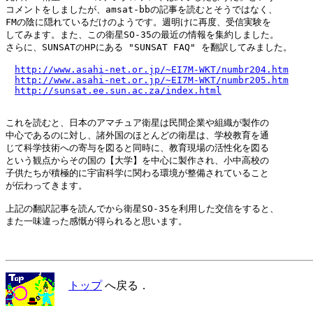
コメントをしましたが、amsat-bbの記事を読むとそうではなく、

FMの陰に隠れているだけのようです。週明けに再度、受信実験を

してみます。また、この衛星SO-35の最近の情報を集約しました。

さらに、SUNSATのHPにある "SUNSAT FAQ" を翻訳してみました。

http://www.asahi-net.or.jp/~EI7M-WKT/numbr204.htm
http://www.asahi-net.or.jp/~EI7M-WKT/numbr205.htm
http://sunsat.ee.sun.ac.za/index.html
これを読むと、日本のアマチュア衛星は民間企業や組織が製作の

中心であるのに対し、諸外国のほとんどの衛星は、学校教育を通

じて科学技術への寄与を図ると同時に、教育現場の活性化を図る

という観点からその国の【大学】を中心に製作され、小中高校の

子供たちが積極的に宇宙科学に関わる環境が整備されていること

が伝わってきます。

上記の翻訳記事を読んでから衛星SO-35を利用した交信をすると、

また一味違った感慨が得られると思います。

トップ
へ戻る．