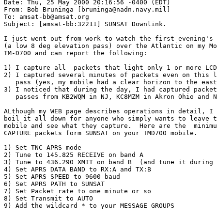
Date: Thu, 25 May 2000 20:16:56 -0400 (EDT)

From: Bob Bruninga [bruninga@nadn.navy.mil]

To: amsat-bb@amsat.org

Subject: [amsat-bb:32211] SUNSAT Downlink.

I just went out from work to watch the first evening's 
(a low 8 deg elevation pass) over the Atlantic on my Mo
TM-D700 and can report the following:

1) I capture all  packets that light only 1 or more LCD
2) I captured several minutes of packets even on this l
   pass (yes, my mobile had a clear horizon to the east
3) I noticed that during the day, I had captured packet
   passes from KB2WQM in NJ, KC8MZM in Akron Ohio and N
ALthough my WEB page describes operations in detail, I 
boil it all down for anyone who simply wants to leave t
mobile and see what they capture.  Here are the  minimu
CAPTURE packets form SUNSAT on your TMD700 mobile.

1) Set TNC APRS mode

2) Tune to 145.825 RECEIVE on band A

3) Tune to 436.290 XMIT on band B  (and tune it during 
4) Set APRS DATA BAND to RX:A and TX:B

5) Set APRS SPEED to 9600 baud

6) Set APRS PATH to SUNSAT

7) Set Packet rate to one minute or so

8) Set Transmit to AUTO

9) Add the wildcard * to your MESSAGE GROUPS
