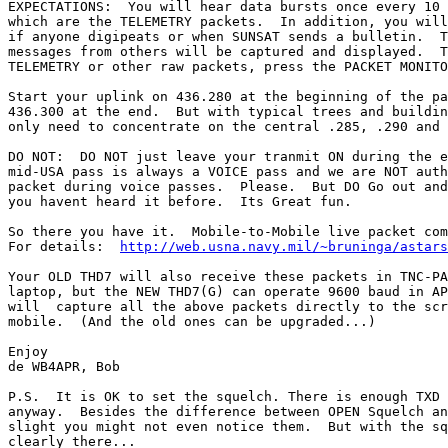
EXPECTATIONS:  You will hear data bursts once every 10 
which are the TELEMETRY packets.  In addition, you will
if anyone digipeats or when SUNSAT sends a bulletin.  T
messages from others will be captured and displayed.  T
TELEMETRY or other raw packets, press the PACKET MONITO
Start your uplink on 436.280 at the beginning of the pa
436.300 at the end.  But with typical trees and buildin
only need to concentrate on the central .285, .290 and 
DO NOT:  DO NOT just leave your tranmit ON during the e
mid-USA pass is always a VOICE pass and we are NOT auth
packet during voice passes.  Please.  But DO Go out and
you havent heard it before.  Its Great fun.

So there you have it.  Mobile-to-Mobile live packet com
For details:  
http://web.usna.navy.mil/~bruninga/astars
Your OLD THD7 will also receive these packets in TNC-PA
laptop, but the NEW THD7(G) can operate 9600 baud in AP
will  capture all the above packets directly to the scr
mobile.  (And the old ones can be upgraded...)

Enjoy

de WB4APR, Bob

P.S.  It is OK to set the squelch. There is enough TXD 
anyway.  Besides the difference between OPEN Squelch an
slight you might not even notice them.  But with the sq
clearly there...
