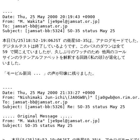
----

Date: Thu, 25 May 2000 20:19:43 +0900

From: "M. Wakita" [je9pel@jamsat.or.jp]

To: jamsat-bb@jamsat.or.jp

Subject: [jamsat-bb:5324] SO-35 status May 25

本日(5/25)18:52-19:06JST の衛星SO-35は、アナログモードでした。
デジタルテストは終了しているようです。このパスのダウンは全て

59 で聞こえていましたが、久しぶりのワッチのため 他局のコール

サインのラテンアルファベットを解釈する回路(私の頭)が退化して

いました。

「モービル新潟 ... 」の声が印象に残りました。

----

Date: Thu, 25 May 2000 21:33:27 +0900

From: "Nishimaki Jun-ichi\(JA0GWB\)" [ja0gwb@on.rim.or.
To: jamsat-bb@jamsat.or.jp

Subject: [jamsat-bb:5326] Re: SO-35 status May 25

..... Original Message .....

From: "M. Wakita" [je9pel@jamsat.or.jp]

Subject: SO-35 status May 25

> 　本日(5/25)18:52-19:06JST の衛星SO-35は、アナログモードで