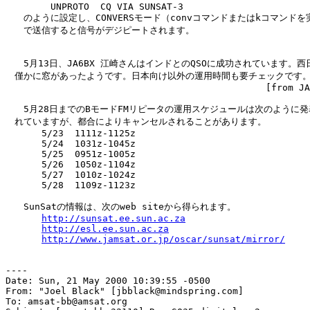
　　　　　UNPROTO  CQ VIA SUNSAT-3

　　のように設定し、CONVERSモード（convコマンドまたはkコマンドを実
　　で送信すると信号がデジピートされます。

　　5月13日、JA6BX 江崎さんはインドとのQSOに成功されています。西日
　僅かに窓があったようです。日本向け以外の運用時間も要チェックです。
                                               [from JA
　　5月28日までのBモードFMリピータの運用スケジュールは次のように発
　れていますが、都合によりキャンセルされることがあります。

　　　　5/23  1111z-1125z

　　　　5/24  1031z-1045z

　　　　5/25  0951z-1005z

　　　　5/26  1050z-1104z

　　　　5/27  1010z-1024z

　　　　5/28  1109z-1123z

　　SunSatの情報は、次のweb siteから得られます。

http://sunsat.ee.sun.ac.za
http://esl.ee.sun.ac.za
http://www.jamsat.or.jp/oscar/sunsat/mirror/
----

Date: Sun, 21 May 2000 10:39:55 -0500

From: "Joel Black" [jbblack@mindspring.com]

To: amsat-bb@amsat.org
