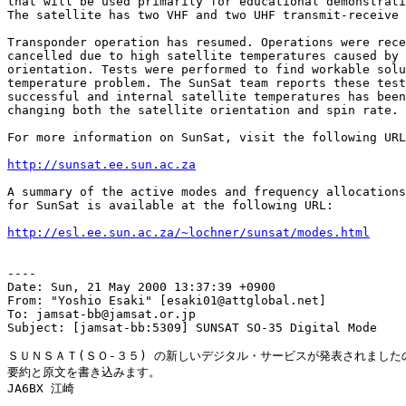
that will be used primarily for educational demonstrati
The satellite has two VHF and two UHF transmit-receive 
Transponder operation has resumed. Operations were rece
cancelled due to high satellite temperatures caused by 
orientation. Tests were performed to find workable solu
temperature problem. The SunSat team reports these test
successful and internal satellite temperatures has been
changing both the satellite orientation and spin rate. 

For more information on SunSat, visit the following URL
http://sunsat.ee.sun.ac.za
A summary of the active modes and frequency allocations

for SunSat is available at the following URL:

http://esl.ee.sun.ac.za/~lochner/sunsat/modes.html
----

Date: Sun, 21 May 2000 13:37:39 +0900

From: "Yoshio Esaki" [esaki01@attglobal.net]

To: jamsat-bb@jamsat.or.jp

Subject: [jamsat-bb:5309] SUNSAT SO-35 Digital Mode

ＳＵＮＳＡＴ(ＳＯ-３５) の新しいデジタル・サービスが発表されましたの
要約と原文を書き込みます。

JA6BX 江崎
