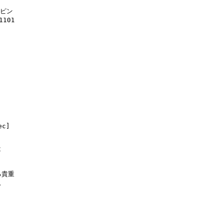
ピン

01 

c]





貴重


