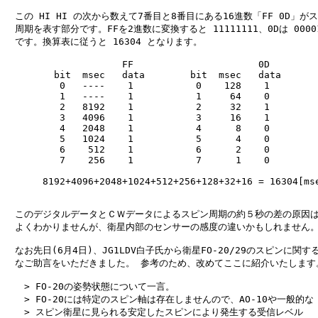
　この HI HI の次から数えて7番目と8番目にある16進数「FF 0D」がス
　周期を表す部分です。FFを2進数に変換すると 11111111、0Dは 000011
　です。換算表に従うと 16304 となります。

　　　　              FF                      0D

　　　　  bit  msec   data        bit  msec   data

　　　　   0   ----    1           0    128    1

　　　　   1   ----    1           1     64    0

　　　　   2   8192    1           2     32    1

　　　　   3   4096    1           3     16    1

　　　　   4   2048    1           4      8    0

　　　　   5   1024    1           5      4    0

　　　　   6    512    1           6      2    0

　　　　   7    256    1           7      1    0

　　　　8192+4096+2048+1024+512+256+128+32+16 = 16304[mse
　このデジタルデータとＣＷデータによるスピン周期の約５秒の差の原因は
　よくわかりませんが、衛星内部のセンサーの感度の違いかもしれません。
　なお先日(6月4日)、JG1LDV白子氏から衛星FO-20/29のスピンに関する
　なご助言をいただきました。 参考のため、改めてここに紹介いたします。
　　> FO-20の姿勢状態について一言。

　　> FO-20には特定のスピン軸は存在しませんので、AO-10や一般的な

　　> スピン衛星に見られる安定したスピンにより発生する受信レベル
