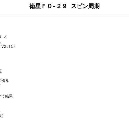
衛星ＦＯ-２９ スピン周期
 と

。

2.01)









ジタル





いう結果



)
