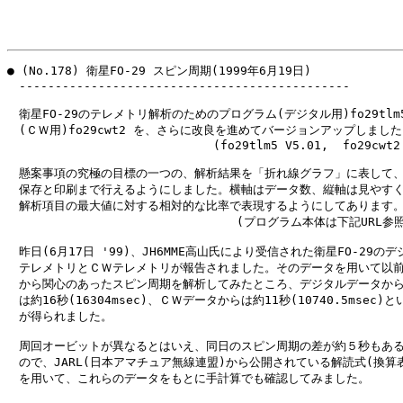
● (No.178) 衛星FO-29 スピン周期(1999年6月19日)

　----------------------------------------------

　衛星FO-29のテレメトリ解析のためのプログラム(デジタル用)fo29tlm5
　(ＣＷ用)fo29cwt2 を、さらに改良を進めてバージョンアップしました
　　　　　　　　　　　　　　　　　 (fo29tlm5 V5.01,  fo29cwt2 V
　懸案事項の究極の目標の一つの、解析結果を「折れ線グラフ」に表して、
　保存と印刷まで行えるようにしました。横軸はデータ数、縦軸は見やすく
　解析項目の最大値に対する相対的な比率で表現するようにしてあります。
　　　　　　　　　　　　　　　　　　　 (プログラム本体は下記URL参照)
　昨日(6月17日 '99)、JH6MME高山氏により受信された衛星FO-29のデ
　テレメトリとＣＷテレメトリが報告されました。そのデータを用いて以前
　から関心のあったスピン周期を解析してみたところ、デジタルデータから
　は約16秒(16304msec)、ＣＷデータからは約11秒(10740.5msec)と
　が得られました。

　周回オービットが異なるとはいえ、同日のスピン周期の差が約５秒もある
　ので、JARL(日本アマチュア無線連盟)から公開されている解読式(換算表
　を用いて、これらのデータをもとに手計算でも確認してみました。
