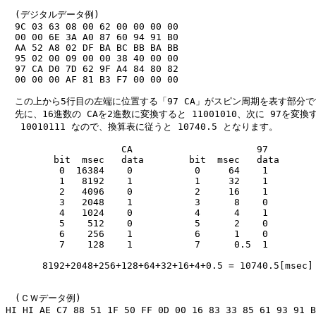
　(デジタルデータ例)

　9C 03 63 08 00 62 00 00 00 00

　00 00 6E 3A A0 87 60 94 91 B0

　AA 52 A8 02 DF BA BC BB BA BB

　95 02 00 09 00 00 38 40 00 00

　97 CA D0 7D 62 9F A4 84 80 82

　00 00 00 AF 81 B3 F7 00 00 00

　この上から5行目の左端に位置する「97 CA」がスピン周期を表す部分で
　先に、16進数の CAを2進数に変換すると 11001010、次に 97を変換す
　 10010111 なので、換算表に従うと 10740.5 となります。

　　　　              CA                      97

　　　　  bit  msec   data        bit  msec   data

　　　　   0  16384    0           0     64    1

　　　　   1   8192    1           1     32    1

　　　　   2   4096    0           2     16    1

　　　　   3   2048    1           3      8    0

　　　　   4   1024    0           4      4    1

　　　　   5    512    0           5      2    0

　　　　   6    256    1           6      1    0

　　　　   7    128    1           7      0.5  1

　　　　8192+2048+256+128+64+32+16+4+0.5 = 10740.5[msec]

　(ＣＷデータ例)

HI HI AE C7 88 51 1F 50 FF 0D 00 16 83 33 85 61 93 91 B