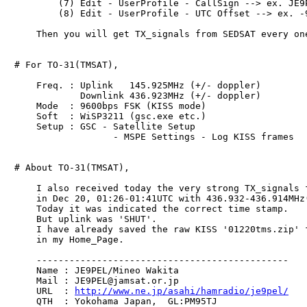
　        (7) Edit - UserProfile - CallSign --> ex. JE9P
　        (8) Edit - UserProfile - UTC Offset --> ex. -9
　    Then you will get TX_signals from SEDSAT every one
　# For TO-31(TMSAT),

　    Freq. : Uplink   145.925MHz (+/- doppler)

　            Downlink 436.923MHz (+/- doppler)

　    Mode  : 9600bps FSK (KISS mode)

　    Soft  : WiSP3211 (gsc.exe etc.)

　    Setup : GSC - Satellite Setup

　                  - MSPE Settings - Log KISS frames

　# About TO-31(TMSAT),

　    I also received today the very strong TX_signals f
　    in Dec 20, 01:26-01:41UTC with 436.932-436.914MHz(
　    Today it was indicated the correct time stamp.

　    But uplink was 'SHUT'.

　    I have already saved the raw KISS '01220tms.zip' f
　    in my Home_Page.

　    ----------------------------------------------

　    Name : JE9PEL/Mineo Wakita

　    Mail : JE9PEL@jamsat.or.jp

　    URL  : 
http://www.ne.jp/asahi/hamradio/je9pel/
　    QTH  : Yokohama Japan,  GL:PM95TJ
