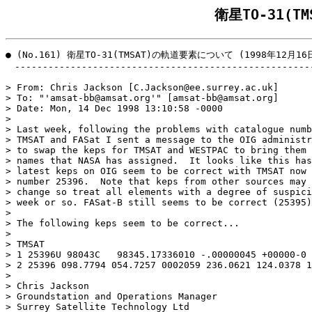
衛星TO-31(
● (No.161) 衛星TO-31(TMSAT)の軌道要素について (1998年12月16日
　------------------------------------------------------
> From: Chris Jackson [C.Jackson@ee.surrey.ac.uk]

> To: "'amsat-bb@amsat.org'" [amsat-bb@amsat.org]

> Date: Mon, 14 Dec 1998 13:10:58 -0000

> 

> Last week, following the problems with catalogue numb
> TMSAT and FASat I sent a message to the OIG administr
> to swap the keps for TMSAT and WESTPAC to bring them 
> names that NASA has assigned.  It looks like this has
> latest keps on OIG seem to be correct with TMSAT now 
> number 25396.  Note that keps from other sources may 
> change so treat all elements with a degree of suspici
> week or so. FASat-B still seems to be correct (25395)
> 

> The following keps seem to be correct...

> 

> TMSAT

> 1 25396U 98043C   98345.17336010 -.00000045 +00000-0 
> 2 25396 098.7794 054.7257 0002059 236.0621 124.0378 1
> 

> Chris Jackson

> Groundstation and Operations Manager

> Surrey Satellite Technology Ltd
