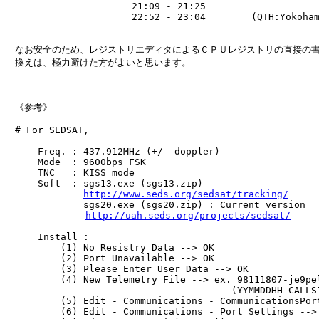
　　　　　              21:09 - 21:25

　　　　　              22:52 - 23:04        (QTH:Yokoham
　なお安全のため、レジストリエディタによるＣＰＵレジストリの直接の書
　換えは、極力避けた方がよいと思います。

　《参考》

　# For SEDSAT,

　    Freq. : 437.912MHz (+/- doppler)

　    Mode  : 9600bps FSK

　    TNC   : KISS mode

　    Soft  : sgs13.exe (sgs13.zip)

http://www.seds.org/sedsat/tracking/
　            sgs20.exe (sgs20.zip) : Current version

http://uah.seds.org/projects/sedsat/
　    Install :

　        (1) No Resistry Data --> OK

　        (2) Port Unavailable --> OK

　        (3) Please Enter User Data --> OK

　        (4) New Telemetry File --> ex. 98111807-je9pel
　                                      (YYMMDDHH-CALLSI
　        (5) Edit - Communications - CommunicationsPort
　        (6) Edit - Communications - Port Settings --> 