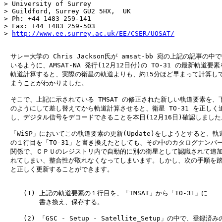
> University of Surrey

> Guildford, Surrey GU2 5HX,  UK 

> Ph: +44 1483 259-141

> Fax: +44 1483 259-503

> 
http://www.ee.surrey.ac.uk/EE/CSER/UOSAT/
　サレー大学の Chris Jackson氏が amsat-bb 宛の上記の記事の中で
　いるように、AMSAT-NA 発行(12月12日付)の TO-31 の最新軌道要素
　軌道計算すると、実際の衛星の軌道よりも、約15分ほど早まって計算して
　まうことがわかりました。

　そこで、上記に示されている TMSAT の修正された新しい軌道要素を、下
　のようにして差し替えてから軌道計算させると、衛星 TO-31 を正しく追
　し、デジタル信号をデコードできることを本日(12月16日)確認しました。
　「WiSP」においてこの軌道要素の更新(Update)をしようとすると、軌道
　の１行目を「TO-31」と書き換えたとしても、その中のカタログナンバー
　関係で、ＣＰＵのレジストリ内で自動的に別の衛星として認識されて追加
　れてしまい、整合性が取れなくなってしまいます。しかし、次の手順を踏
　と正しく更新することができます。

　　　(1) 上記の軌道要素の１行目を、「TMSAT」から「TO-31」に

　　　    書き換え、保存する。

　　　(2) 「GSC - Setup - Satellite_Setup」の中で、登録済みの