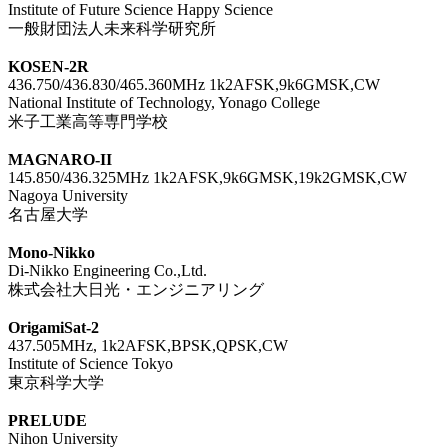
Institute of Future Science Happy Science

一般財団法人未来科学研究所

KOSEN-2R

436.750/436.830/465.360MHz 1k2AFSK,9k6GMSK,CW 

National Institute of Technology, Yonago College

米子工業高等専門学校

MAGNARO-II

145.850/436.325MHz 1k2AFSK,9k6GMSK,19k2GMSK,CW

Nagoya University

名古屋大学

Mono-Nikko

Di-Nikko Engineering Co.,Ltd.

株式会社大日光・エンジニアリング

OrigamiSat-2

437.505MHz, 1k2AFSK,BPSK,QPSK,CW

Institute of Science Tokyo

東京科学大学

PRELUDE

Nihon University
