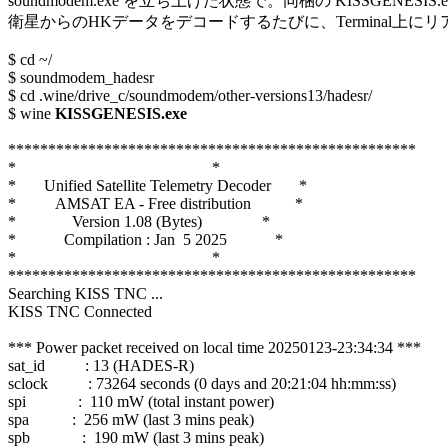
soundmodem.exe を立ち上げた状態で。同梱の KISSGENESIS.e
衛星からのHKデータをデコードするたびに、Terminal上に
$ cd ~/

$ soundmodem_hadesr

$ cd .wine/drive_c/soundmodem/other-versions13/hadesr/

$ wine 
KISSGENESIS.exe
***************************************************

*                                                 *

*       Unified Satellite Telemetry Decoder       *

*          AMSAT EA - Free distribution           *

*              Version 1.08 (Bytes)               *

*            Compilation : Jan  5 2025            *

*                                                 *

***************************************************

Searching KISS TNC ...

KISS TNC Connected

*** Power packet received on local time 20250123-23:34:34 ***

sat_id          : 13 (HADES-R)

sclock          : 73264 seconds (0 days and 20:21:04 hh:mm:ss)

spi             :  110 mW (total instant power)

spa		:  256 mW (last 3 mins peak)

spb             :  190 mW (last 3 mins peak)
