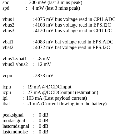
spc             :  300 mW (last 3 mins peak)

spd             :    4 mW (last 3 mins peak)

vbus1		: 4075 mV bus voltage read in CPU.ADC

vbus2       	: 4108 mV bus voltage read in EPS.I2C

vbus3       	: 4120 mV bus voltage read in CPU.I2C

vbat1		: 4083 mV bat voltage read in EPS.ADC

vbat2		: 4072 mV bat voltage read in EPS.I2C

vbus1-vbat1	:   -8 mV 

vbus3-vbus2	:   12 mV 

vcpu		: 2873 mV

icpu		:   19 mA @DCDCinput

icpu		:   27 mA @DCDCoutput (estimation)

ipl		:  103 mA (Last payload current)

ibat 		:   -1 mA (Current flowing into the battery)

peaksignal	:    0 dB

modasignal	:    0 dB

lastcmdsignal	:    0 dB

lastcmdnoise	:    0 dB
