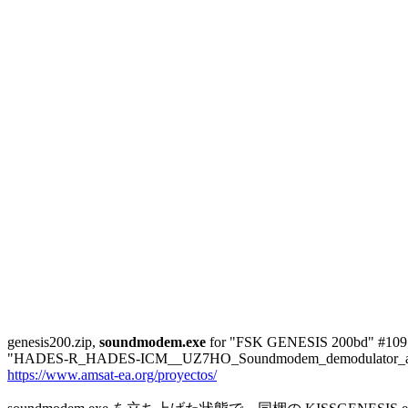
genesis200.zip, 
soundmodem.exe
 for "FSK GENESIS 200bd" #1097
https://www.amsat-ea.org/proyectos/