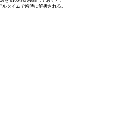
xeを 8100-Port接続しておくと、

リアルタイムで瞬時に解析される。
