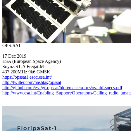
17 Dec 2019

ESA (European Space Agency)

Soyuz-ST-A Fregat-M

https://opssat1.esoc.esa.int/
http://twitter.com/hashtag/opssat
http://github.com/esa/gr-opssat/blob/master/docs/os-uhf-specs.pdf
http://www.esa.int/Enabling_Support/Operations/Calling_radio_am