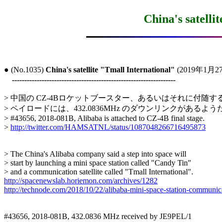
China's satelli
● (No.1035) 
China's satellite "Tmall International"
 (2019年1月27
------------------------------------------------------------------
> 中国の CZ-4Bロケットブースター、あるいはそれに付随する
> ペイロードには、432.0836MHz のダウンリンクがあるようだ
> #43656, 2018-081B, Alibaba is attached to CZ-4B final stage.

> 
http://twitter.com/HAMSATNL/status/1087048266716495873
> The China's Alibaba company said a step into space will

> start by launching a mini space station called "Candy Tin"

http://spacenewslab.horiemon.com/archives/1282
http://technode.com/2018/10/22/alibaba-mini-space-station-communicat
#43656, 2018-081B, 432.0836 MHz received by JE9PEL/1
