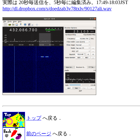
http://dl.dropbox.com/s/doedzab3v78txlv/90127ali.wav
トップ
へ戻る．
前のページ
へ戻る．