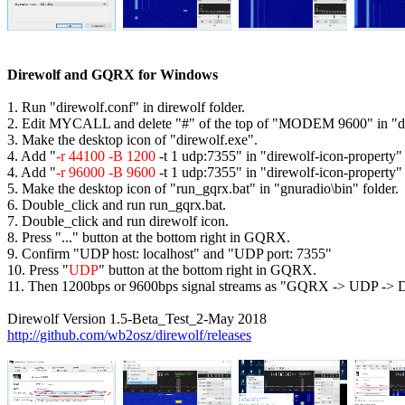
Direwolf and GQRX for Windows
1. Run "direwolf.conf" in direwolf folder.

2. Edit MYCALL and delete "#" of the top of "MODEM 9600" in "dir
3. Make the desktop icon of "direwolf.exe".

4. Add "
-r 44100 -B 1200
 -t 1 udp:7355" in "direwolf-icon-property
4. Add "
-r 96000 -B 9600
 -t 1 udp:7355" in "direwolf-icon-property
5. Make the desktop icon of "run_gqrx.bat" in "gnuradio\bin" folder.

6. Double_click and run run_gqrx.bat.

7. Double_click and run direwolf icon.

8. Press "..." button at the bottom right in GQRX.

9. Confirm "UDP host: localhost" and "UDP port: 7355"

10. Press "
UDP
" button at the bottom right in GQRX.

11. Then 1200bps or 9600bps signal streams as "GQRX -> UDP -> D
http://github.com/wb2osz/direwolf/releases