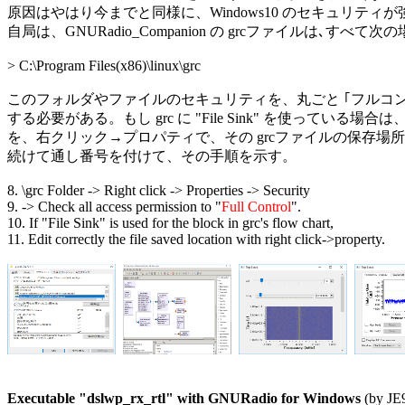
原因はやはり今までと同様に、Windows10 のセキュリティ
自局は、GNURadio_Companion の grcファイルは､すべて
> C:\Program Files(x86)\linux\grc

このフォルダやファイルのセキュリティを、丸ごと ｢フルコント
する必要がある。もし grc に "File Sink" を使っている場合
を、右クリック→プロパティで、その grcファイルの保存場所
続けて通し番号を付けて、その手順を示す。

8. \grc Folder -> Right click -> Properties -> Security

9. -> Check all access permission to "
Full Control
".

10. If "File Sink" is used for the block in grc's flow chart,

11. Edit correctly the file saved location with right click->property.

Executable "dslwp_rx_rtl" with GNURadio for Windows
 (by JE