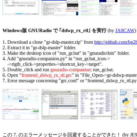
Windows版 GNURadio で ｢dslwp_rx_rtl｣ を実行
 (by 
JA0CAW
)

1. Download a clone "gr-dslp-master.zip" from 
http://github.com/bg2
2. Extract it in "gr-dslp-master" folder.

3. Make the desktop icon of "run_gr.bat" in "gnuradio\bin" folder.

4. Add "gnuradio-companion.py" in "run_gr.bat_icon->

    ->rigth_click->properties->shortcut_key->target".

5. Double_click and run 
gnuradio-companion
: run_gr.bat.

6. Open "
frontend_dslwp_rx_rtl.grc
" in "File_Open->gr-dslwp-maste
7. Error message concerning "grc.conf" or "frontend_dslwp_rx_rtl.py"
この 7. のエラーメッセージを回避することができた！ (by JE9PE