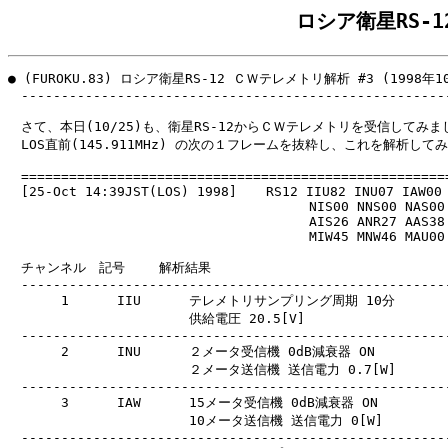
ロシア衛星RS-1
● (FUROKU.83) ロシア衛星RS-12 ＣＷテレメトリ解析 #3 (1998年10
　------------------------------------------------------
　さて、本日(10/25)も、衛星RS-12からＣＷテレメトリを受信してみまし
　LOS直前(145.911MHz) の次の１フレームを抜粋し、これを解析してみ
　======================================================
　[25-Oct 14:39JST(LOS) 1998]  　RS12 IIU82 INU07 IAW00 
　                                    NIS00 NNS00 NAS00 
　                                    AIS26 ANR27 AAS38 
　                                    MIW45 MNW46 MAU00 
　チャンネル　記号　　 解析結果

　------------------------------------------------------
　     1      IIU      テレメトリサンプリング周期 10分

　                     供給電圧 20.5[V]

　------------------------------------------------------
　     2      INU      ２メータ受信機 0dB減衰器 ON

　                     ２メータ送信機 送信電力 0.7[W]

　------------------------------------------------------
　     3      IAW      15メータ受信機 0dB減衰器 ON

　                     10メータ送信機 送信電力 0[W]

　------------------------------------------------------