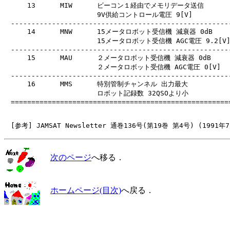
　    13      MIW      ビーコン１経由でメモリデータ送信

　                     9V供給コントロール電圧 9[V]

　------------------------------------------------------
　    14      MNW      15メータロボット受信機 減衰器 0dB

　                     15メータロボット受信機 AGC電圧 9.2[V]
　------------------------------------------------------
　    15      MAU      ２メータロボット受信機 減衰器 0dB

　                     ２メータロボット受信機 AGC電圧 0[V]

　------------------------------------------------------
　    16      MMS      特別管制チャンネル 出力最大

　                     ロボット記録数 32QSOより小

　======================================================
次のページ
へ移る．
ホームページ(目次)
へ戻る．