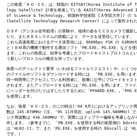
　この衛星「ＫＯ-２５」は、韓国の KITSAT(Korea Institute of Te
　logy Satellite) 計画を推進している KAIST(Korea Advanced In
　of Science & Technology, 韓国科学技術院 [大学院大学]) の Sa
　(Satellite Technology Research Center) によって製作さ
　ＤＳＰ（デジタル信号処理）の実験や、地球の姿をＣＣＤカメラで撮影し
　たり、またＢＢＳシステムの搭載により、データを送受信しています。

　これら高速衛星におけるデータ送受信には、9600bps FSK の G3RUHモ
　とＩＢＭ系の機種で動作する通信ソフト「PB.EXE, PG.EXE」などを使
　ます。これらの衛星は、効率を考慮したブロードキャストプロトコルとい
　う新しいプロトコルの概念を持っています。

　衛星へのディレクトリ要求（いわゆるファイルリクエスト）や、いくつか
　のファイルやソフトをダウンロードする時には、「PB.EXE」を用います。
　同一時間帯にアクセスしている利用者に、順番に公平にブロードキャスト
　されます。またアップロードする時には「PG.EXE」を用います。ファイル
　にヘッダーを付けたりはずしたりするために「PFHADD.EXE」,「PHS.EX
　を使用します。

　なお、衛星「ＫＯ-２５」のこの時点('94 9月)におけるアップリンク周
　数は 145.870MHz (注. '95 11月現在、uplink 145.980MHz) 
　ンク周波数は 436.500MHz で、実際にはドップラー偏移を考慮しながら
　作します。（参考までに、「PB.EXE」を使用する時の衛星側の bdcstca
　は「HL02-11」で、また「PG.EXE」を使用する時の bbscall は「HL0
　です。）
