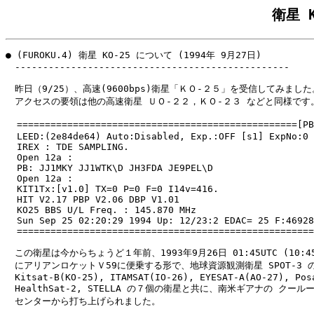
衛星 
● (FUROKU.4) 衛星 KO-25 について (1994年 9月27日)

　-------------------------------------------------

　昨日（9/25）、高速(9600bps)衛星「ＫＯ-２５」を受信してみました。
　アクセスの要領は他の高速衛星 ＵＯ-２２，ＫＯ-２３ などと同様です。
  ==================================================[P
  LEED:(2e84de64) Auto:Disabled, Exp.:OFF [s1] ExpNo:0 
  IREX : TDE SAMPLING.

  Open 12a :

  PB: JJ1MKY JJ1WTK\D JH3FDA JE9PEL\D

  Open 12a :

  KIT1Tx:[v1.0] TX=0 P=0 F=0 I14v=416.

  HIT V2.17 PBP V2.06 DBP V1.01

  KO25 BBS U/L Freq. : 145.870 MHz

  Sun Sep 25 02:20:29 1994 Up: 12/23:2 EDAC= 25 F:46928
  =====================================================
　この衛星は今からちょうど１年前、1993年9月26日 01:45UTC (10:45J
　にアリアンロケットＶ59に便乗する形で、地球資源観測衛星 SPOT-3 の
　Kitsat-B(KO-25), ITAMSAT(IO-26), EYESAT-A(AO-27), Posa
　HealthSat-2, STELLA の７個の衛星と共に、南米ギアナの クールー
　センターから打ち上げられました。
