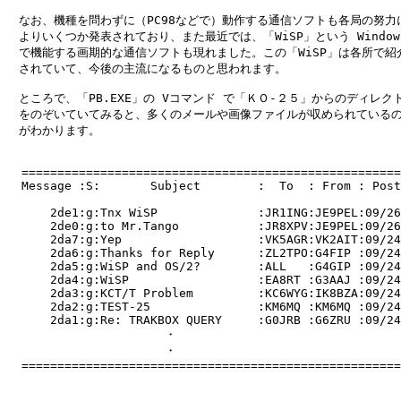
　なお、機種を問わずに（PC98などで）動作する通信ソフトも各局の努力に
　よりいくつか発表されており、また最近では、「WiSP」という Windows
　で機能する画期的な通信ソフトも現れました。この「WiSP」は各所で紹介
　されていて、今後の主流になるものと思われます。

　ところで、「PB.EXE」の Vコマンド で「ＫＯ-２５」からのディレクト
　をのぞいていてみると、多くのメールや画像ファイルが収められているの
　がわかります。

  =====================================================
  Message :S:       Subject        :  To  : From : Post
      2de1:g:Tnx WiSP              :JR1ING:JE9PEL:09/26
      2de0:g:to Mr.Tango           :JR8XPV:JE9PEL:09/26
      2da7:g:Yep                   :VK5AGR:VK2AIT:09/24
      2da6:g:Thanks for Reply      :ZL2TPO:G4FIP :09/24
      2da5:g:WiSP and OS/2?        :ALL   :G4GIP :09/24
      2da4:g:WiSP                  :EA8RT :G3AAJ :09/24
      2da3:g:KCT/T Problem         :KC6WYG:IK8BZA:09/24
      2da2:g:TEST-25               :KM6MQ :KM6MQ :09/24
      2da1:g:Re: TRAKBOX QUERY     :G0JRB :G6ZRU :09/24
                      ・

                      ・

  =====================================================