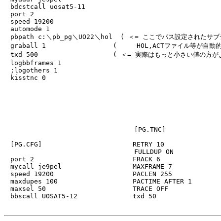
　bdcstcall uosat5-11

　port 2

　speed 19200

　automode 1

　pbpath c:＼pb_pg＼UO22＼hol  ( ＜= ここでパス設定されたサ
　graball 1                 (     HOL,ACTファイル等が
　txd 500                   ( ＜= 実際はもっと小さい値の方が
　logbbframes 1

　;logothers 1

　kisstnc 0

                                                       
                                                       
                                                       
                                                       
                                                       
                                 [PG.TNC]              
                                                       
　[PG.CFG]                       RETRY 10               
                                 FULLDUP ON            
　port 2                         FRACK 6                
　mycall je9pel                  MAXFRAME 7             
　speed 19200                    PACLEN 255             
　maxdupes 100                   PACTIME AFTER 1        
　maxsel 50                      TRACE OFF              
　bbscall UOSAT5-12              txd 50                 