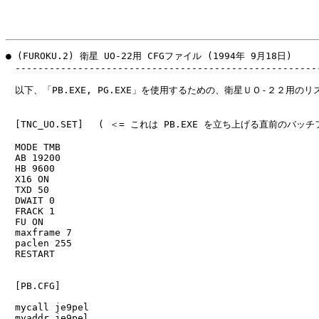
● (FUROKU.2) 衛星 UO-22用 CFGファイル (1994年 9月18日)

　------------------------------------------------------
　以下、「PB.EXE, PG.EXE」を使用するための、衛星ＵＯ-２２用のリ
　[TNC_UO.SET]　 ( ＜= これは PB.EXE を立ち上げる直前のバッ
　MODE TMB

　AB 19200

　HB 9600

　X16 ON

　TXD 50

　DWAIT 0

　FRACK 1

　FU ON

　maxframe 7

　paclen 255

　RESTART

　[PB.CFG]

　mycall je9pel

　myaddr je9pel
