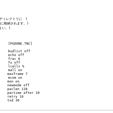
ブディレクトリに　)

自動的に格納されます。)

よい。)

    [PGDONE.TNC]

    budlist off

    echo off

    frac 6

    fu off

    lcalls %

    mall on

   maxframe 7

    mcom on

   mon on

   newmode off

   paclen 128

   pactime after 10

   retry 10

   txd 30
