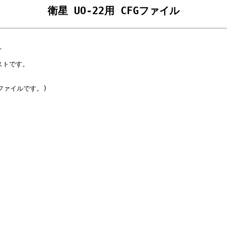
衛星 UO-22用 CFGファイル


ストです。

チファイルです。)
