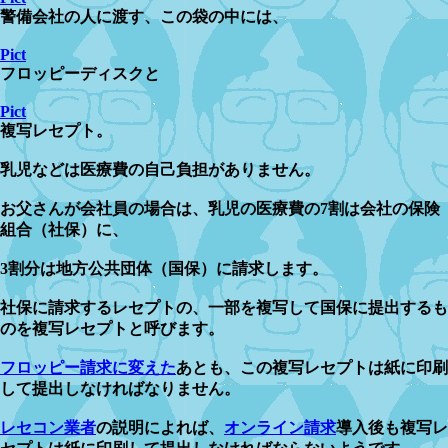
警備会社の人に渡す、この袋の中には、
Pict
フロッピーディスクと
Pict
複写レセプト。
乳児などは医療費の自己負担がありません。
お父さんが会社員の場合は、乳児の医療費の7割は会社の保険
組合（社保）に、
3割分は地方公共団体（国保）に請求します。
社保に請求するレセプトの、一部を複写して国保に提出するも
のを複写レセプトと呼びます。
フロッピー請求に変えた
あとも、この複写レセプトは紙に印刷
して提出しなければなりません。
レセコン業者
の説明によれば、
オンライン請求
導入後も複写レ