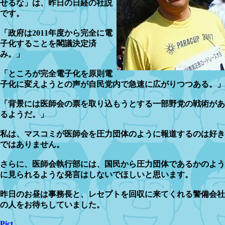
せるな」は、昨日の日経の社説
です。
「政府は2011年度から完全に電
子化することを閣議決定済
み。」
「ところが完全電子化を原則電
子化に変えようとの声が自民党内で急速に広がりつつある。」
「背景には医師会の票を取り込もうとする一部野党の戦術があ
るようだ。」
私は、マスコミが医師会を圧力団体のように報道するのは好き
ではありません。
さらに、医師会執行部には、国民から圧力団体であるかのよう
に見られるような発言はしないでほしいと思います。
昨日のお昼は事務長と、レセプトを回収に来てくれる警備会社
の人をお待ちしていました。
Pict