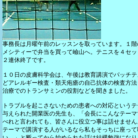
事務長は月曜午前のレッスンを取っています。１階
メシティーで弁当を買って嶮山へ。テニスを４セッ
２連休終了です。
１０日の皮膚科学会は、午後は教育講演でパッチテ
どアレルギー検査・類天疱瘡の自己抗体の検査方法
治療でのトランサミンの役割などを聞きました。
トラブルを起こさないための患者への対応というテ
与えられた開業医の先生も、「会長にこんなテーマ
べれと言われても、皆さんに役立つ事は話せません
テーマで講演する人がいるなら私もそっちに座って
い。」と断ってから始められた話は結構勉強になり