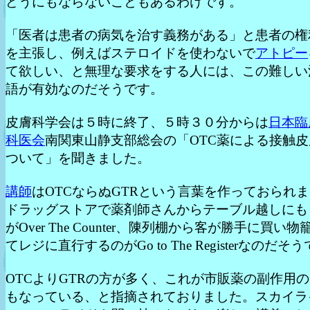
どうにもならないこともあるわけです。
「医者は患者の病気を治す義務がある」と患者の権
を主張し、例えばステロイドを使わないで
アトピー
て欲しい、と無理な要求をする人には、この難しい
語が有効なのだそうです。
皮膚科学会は５時に終了、５時３０分からは
日本臨
科医会
南関東山静支部総会の「OTC薬による接触
ついて」を聞きました。
講師
はOTCならぬGTRという言葉を作っておられ
ドラッグストアで薬剤師さんからテーブル越しにも
がOver The Counter、陳列棚から客が勝手に買い
てレジに直行するのがGo to The Registerなのだそ
OTCよりGTRの方が多く、これが市販薬の副作用
もなっている、と指摘されておりました。スカイラ