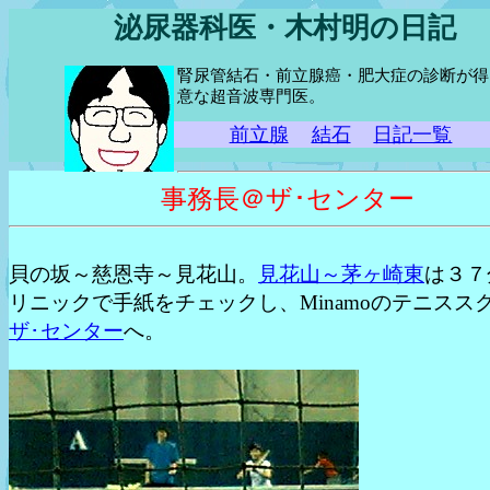
泌尿器科医・木村明の日記
腎尿管結石・前立腺癌・肥大症の診断が得
意な超音波専門医。
前立腺
結石
日記一覧
事務長＠ザ･センター
貝の坂～慈恩寺～見花山。
見花山～茅ヶ崎東
は３７
リニックで手紙をチェックし、Minamoのテニス
ザ･センター
へ。