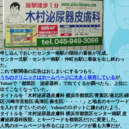
申し込んでおいたセンター南駅の階段の看板が完成。
センター北駅・センター南駅・仲町台駅に看板を出し終わっ
た。
これで駅関係の広告はおしまいにするつもり。
うちのクリニックはホームページに大きく依存している
が、
Yahooで「都筑区 泌尿器科」で出てくるか調べたら、上位に
出てこなくなっていた。
タイトルを「木村泌尿器皮膚科 横浜市都筑区/青葉区/港北区/緑
区/川崎市宮前区/高津区/麻生区/・・・・」と地名のキーワード
を入れすぎていたのが、Yahooのロボットに嫌われたよう。
タイトルを「木村泌尿器皮膚科 横浜市都筑区センター南駅 皮
膚泌尿器科医院」とキーワードを都筑区だけに変更した。
人気のホームページを作るにはコンテンツが最も大事だが、