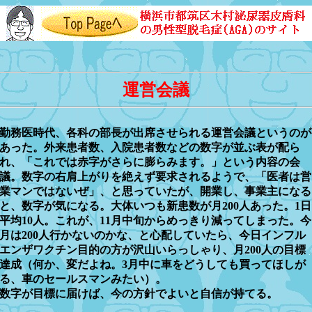
運営会議
勤務医時代、各科の部長が出席させられる運営会議というのが
あった。外来患者数、入院患者数などの数字が並ぶ表が配ら
れ、「これでは赤字がさらに膨らみます。」という内容の会
議。数字の右肩上がりを絶えず要求されるようで、「医者は営
業マンではないぜ」、と思っていたが、開業し、事業主になる
と、数字が気になる。大体いつも新患数が月200人あった。1日
平均10人。これが、11月中旬からめっきり減ってしまった。今
月は200人行かないのかな、と心配していたら、今日インフル
エンザワクチン目的の方が沢山いらっしゃり、月200人の目標
達成（何か、変だよね。3月中に車をどうしても買ってほしが
る、車のセールスマンみたい）。
数字が目標に届けば、今の方針でよいと自信が持てる。